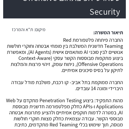
Security
משרה חמה
מיקום:
ת"א והמרכז
תיאור המשרה:
החברה פיתחה פלטפורמת Red
Teaming חדשנית המשלבת בין מומחי אבטחה וחוקרי חולשות
אנושיים לבין סוכני AI מותאמים אישית (AI Agents), ומאפשרת
ביצוע מתקפות מבוססות הקשר עסקי (Context-Aware
Offensive Operations), ניתוח עומק, זיהוי פרצות והמלצות
לתיקון על בסיס סיכונים אמיתיים.
החברה ממוקמת בתל אביב- קו רכבת, משלבת מודל עבודה
היברידי ומונה 14 עובדים.
מהות התפקיד: ביצוע Penetration Testing מתקדם על Web
Applications ו-APIs כחלק מפלטפורמה חדשנית מבוססת
AI, במטרה לדמות תוקפים אמיתיים ולהציע פתרונות אבטחה
מבוססי הקשר. עבודה עצמאית כחלק מצוות חוקרי חולשות
מנוסה, תוך שימוש בכלי Red Teaming מתקדמים, כתיבת