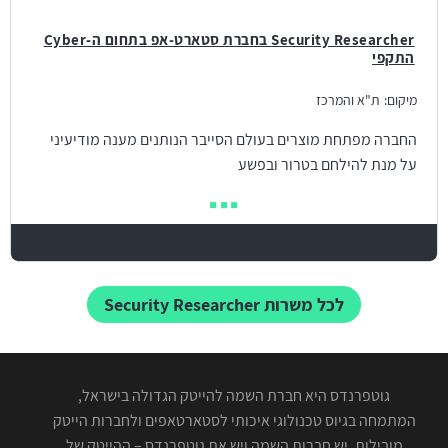
Security Researcher בחברת סטארט-אפ בתחום ה-Cyber
התקפי
מיקום:
ת"א והמרכז
החברה מפתחת מוצרים בעולם הסייבר הנותנים מענה מודיעיני
על מנת להילחם בטרור ובפשע
לכל משרות Security Researcher
גוטפרנדס היא חברת השמה להייטק הגדולה בישראל,
המתמחה בגיוס טכנולוגי איכותי לסטארטאפים ולחברות הייטק
מובילות. יש חברות השמה ויש את גוטפרנדס – ההייטק של