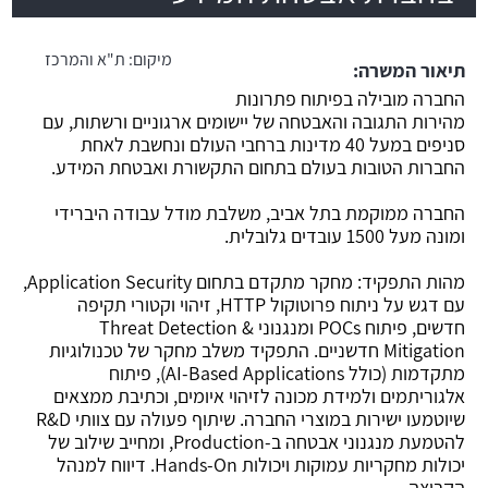
משרה חמה
מיקום:
ת"א והמרכז
תיאור המשרה:
החברה מובילה בפיתוח פתרונות
מהירות התגובה והאבטחה של יישומים ארגוניים ורשתות, עם
סניפים במעל 40 מדינות ברחבי העולם ונחשבת לאחת
החברות הטובות בעולם בתחום התקשורת ואבטחת המידע.
החברה ממוקמת בתל אביב, משלבת מודל עבודה היברידי
ומונה מעל 1500 עובדים גלובלית.
מהות התפקיד: מחקר מתקדם בתחום Application Security,
עם דגש על ניתוח פרוטוקול HTTP, זיהוי וקטורי תקיפה
חדשים, פיתוח POCs ומנגנוני Threat Detection &
Mitigation חדשניים. התפקיד משלב מחקר של טכנולוגיות
מתקדמות (כולל AI-Based Applications), פיתוח
אלגוריתמים ולמידת מכונה לזיהוי איומים, וכתיבת ממצאים
שיוטמעו ישירות במוצרי החברה. שיתוף פעולה עם צוותי R&D
להטמעת מנגנוני אבטחה ב-Production, ומחייב שילוב של
יכולות מחקריות עמוקות ויכולות Hands-On. דיווח למנהל
הקבוצה.