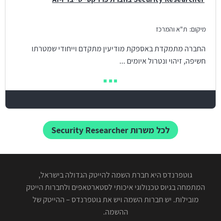
מיקום:
ת"א והמרכז
החברה מתמקדת באספקת מודיעין מתקדם וייחודי שמטרתו
חשיפה, זיהוי ונטרול איומים ...
לכל משרות Security Researcher
גוטפרנדס היא חברת השמה להייטק הגדולה בישראל,
המתמחה בגיוס טכנולוגי איכותי לסטארטאפים ולחברות הייטק
מובילות. יש חברות השמה ויש את גוטפרנדס – ההייטק של
ההשמה.