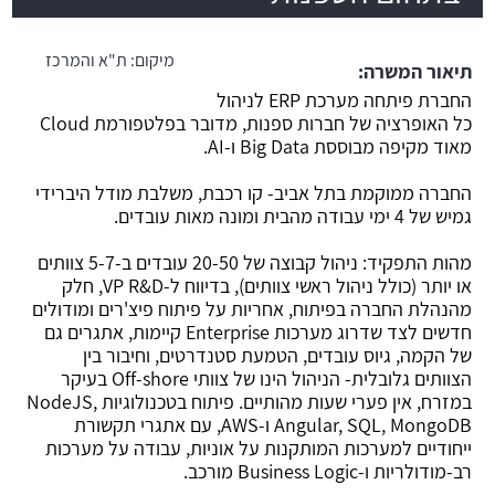
משרה חמה
מיקום:
ת"א והמרכז
תיאור המשרה:
החברת פיתחה מערכת ERP לניהול
כל האופרציה של חברות ספנות, מדובר בפלטפורמת Cloud
מאוד מקיפה מבוססת Big Data ו-AI.
החברה ממוקמת בתל אביב- קו רכבת, משלבת מודל היברידי
גמיש של 4 ימי עבודה מהבית ומונה מאות עובדים.
מהות התפקיד: ניהול קבוצה של 20-50 עובדים ב-5-7 צוותים
או יותר (כולל ניהול ראשי צוותים), בדיווח ל-VP R&D, חלק
מהנהלת החברה בפיתוח, אחריות על פיתוח פיצ'רים ומודולים
חדשים לצד שדרוג מערכות Enterprise קיימות, אתגרים גם
של הקמה, גיוס עובדים, הטמעת סטנדרטים, וחיבור בין
הצוותים גלובלית- הניהול הינו של צוותי Off-shore בעיקר
במזרח, אין פערי שעות מהותיים. פיתוח בטכנולוגיות NodeJS,
Angular, SQL, MongoDB ו-AWS, עם אתגרי תקשורת
ייחודיים למערכות המותקנות על אוניות, עבודה על מערכות
רב-מודולריות ו-Business Logic מורכב.