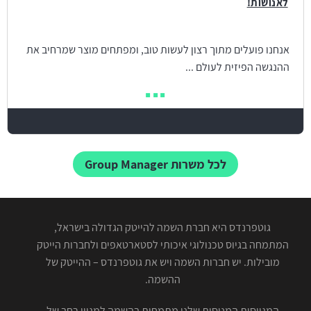
לאנושות!
אנחנו פועלים מתוך רצון לעשות טוב, ומפתחים מוצר שמרחיב את
ההנגשה הפיזית לעולם ...
לכל משרות Group Manager
גוטפרנדס היא חברת השמה להייטק הגדולה בישראל,
המתמחה בגיוס טכנולוגי איכותי לסטארטאפים ולחברות הייטק
מובילות. יש חברות השמה ויש את גוטפרנדס – ההייטק של
ההשמה.
המגייסות המנוסות שלנו מתמחות בהשמה למגוון רחב של