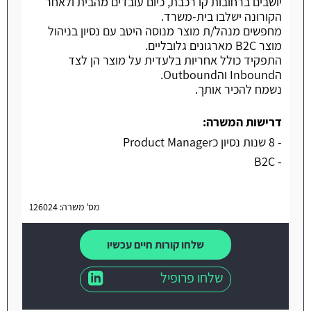
יושבים ברחובות קו רכבת, כיום עובדים מהבית ולאחר
הקורונה ישלבו בית-משרד.
מחפשים מנהל/ת מוצר מנוסה היטב עם נסיון בניהול
מוצר B2C מארגונים גלובליים.
התפקיד כולל אחריות בלעדית על מוצר הן לצד
הInbound והOutbound.
נשמח להכיר אותך.
דרישות המשרה:
- 8 שנות נסיון כProduct Manager
- B2C
מס' משרה: 126024
שלחו קורות חיים עכשיו
שלחו פרופיל