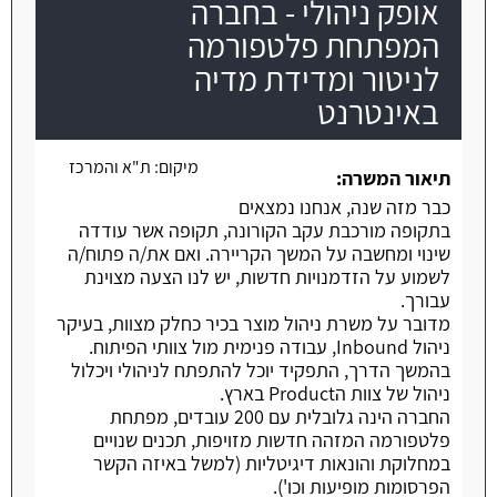
אופק ניהולי - בחברה
המפתחת פלטפורמה
משרה חמה
לניטור ומדידת מדיה
באינטרנט
מיקום:
ת"א והמרכז
תיאור המשרה:
כבר מזה שנה, אנחנו נמצאים
בתקופה מורכבת עקב הקורונה, תקופה אשר עודדה
שינוי ומחשבה על המשך הקריירה. ואם את/ה פתוח/ה
לשמוע על הזדמנויות חדשות, יש לנו הצעה מצוינת
עבורך.
מדובר על משרת ניהול מוצר בכיר כחלק מצוות, בעיקר
ניהול Inbound, עבודה פנימית מול צוותי הפיתוח.
בהמשך הדרך, התפקיד יוכל להתפתח לניהולי ויכלול
ניהול של צוות הProduct בארץ.
החברה הינה גלובלית עם 200 עובדים, מפתחת
פלטפורמה המזהה חדשות מזויפות, תכנים שנויים
במחלוקת והונאות דיגיטליות (למשל באיזה הקשר
הפרסומות מופיעות וכו').