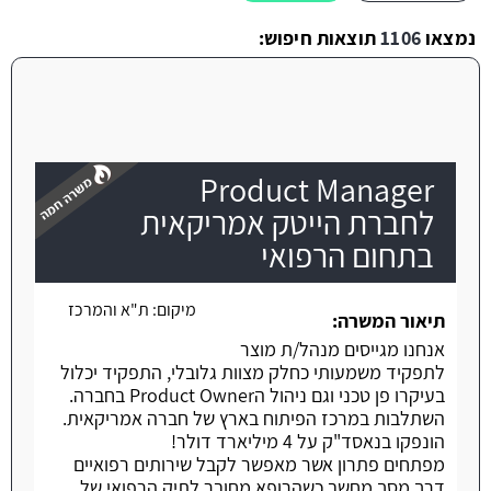
נמצאו
1106
תוצאות חיפוש:
Product Manager
לחברת הייטק אמריקאית
בתחום הרפואי
משרה חמה
מיקום:
ת"א והמרכז
תיאור המשרה:
אנחנו מגייסים מנהל/ת מוצר
לתפקיד משמעותי כחלק מצוות גלובלי, התפקיד יכלול
בעיקרו פן טכני וגם ניהול הProduct Owner בחברה.
השתלבות במרכז הפיתוח בארץ של חברה אמריקאית.
הונפקו בנאסד"ק על 4 מיליארד דולר!
מפתחים פתרון אשר מאפשר לקבל שירותים רפואיים
דרך מסך מחשב כשהרופא מחובר לתיק הרפואי של