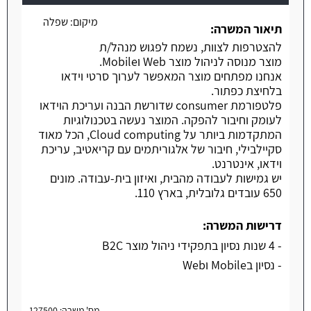
משרה חמה
מיקום:
שפלה
תיאור המשרה:
להצטרפות לצוות, נשמח לפגוש מנהל/ת
מוצר מנוסה לניהול מוצר Web וMobile.
אנחנו מפתחים מוצר המאפשר לערוך סרטי וידאו
בלחיצת כפתור.
פלטפורמת consumer שדורשת הבנה ועריכת הוידאו
לעומק וחיבור להפקה. המוצר נעשה בטכנולוגיות
המתקדמות ביותר על Cloud computing, הכל מאוד
סקיילבילי, חיבור של אלגוריתמים עם קריאטיב, עריכת
וידאו, אינטרנט.
יש גמישות לעבודה מהבית, ואיזון בית-עבודה. מונים
650 עובדים גלובלית, בארץ 110.
דרישות המשרה:
- 4 שנות נסיון בתפקידי ניהול מוצר B2C
- נסיון בMobile וWeb
מס' משרה: 127500