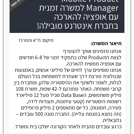
Manager למשרה זמנית
עם אופציה להארכה
בחברת אינטרנט מובילה!
משרה חמה
מיקום:
ת"א והמרכז
תיאור המשרה:
אנחנו מזמינים אותך להצטרף
לצוות הProduct שלנו בתפקיד זמני של 6-8 חודשים
עם אופציה ממשית להארכה.
אנחנו מוסיפים ערך לחיים של מיליוני אנשים, באמצעות
טכנולוגיה פורצת דרך שעוזרת למשפחות בכל העולם
לגלות, לשמר ולשתף את ההיסטוריה שלהן, ומחברת בין
קרובי משפחה. האתר מתורגם ל-42 שפות, משרת 108
מיליון משתמשים, הData Base מכיל מעל 12 מיליארד
רשומות היסטוריות (קטעי עיתונות, תעודות לידה,
פטירה, תמונות). כל יום מתווספים 2 מיליון פרופילים
(וזה נמצא במגמת עלייה). החברה מונה 500 עובדים –
גלובאלית.
כרגע עובדים מהבית ולאחר הקורונה ישלבו בית ומשרד.