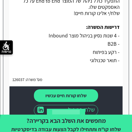
התפקיד כולל ניהול של המוצר End to End על כל
האספקטים שלו.
שלח/י אלינו קורות חיים!
דרישות המשרה:
- 4 שנות נסיון בניהול מוצר Inbound
- B2B
- רקע בפיתוח
נגישות
- תואר טכנולוגי
מס' משרה: 126037
שלחו קורות חיים עכשיו
שלחו פרופיל
מחפשים את השלב הבא בקריירה?
שלחו קו"ח ותתחילו לקבל הצעות עבודה בדיסקרטיות