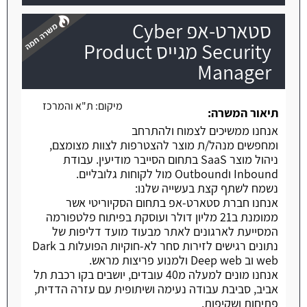
סטארט-אפ Cyber
Security מגייס Product
Manager
משרה חמה
מיקום:
ת"א והמרכז
תיאור המשרה:
אנחנו ממשיכים לצמוח ולהתרחב
ומחפשים מנהל/ת מוצר להצטרפות לצוות מצומצם,
ניהול מוצר SaaS בתחום הסייבר מודיעין. עבודת
Inbound וOutbound מול לקוחות גלובליים.
נשמח לשתף קצת בעשייה שלנו:
אנחנו חברת סטארט-אפ בתחום הסקיוריטי אשר
ממומנת ב21 מליון דולר ועוסקת בפיתוח פלטפורמה
המסייעת לארגונים לאתר מבעוד מועד דליפות של
נתונים רגישים לזירות סחר לא-חוקיות הפועלות ב Dark
web וב Deep web ולמנוע פריצות מראש.
אנחנו מונים למעלה מ40 עובדים, יושבים בקו רכבת תל
אביב, סביבת עבודה נעימה ושיתופית עם עזרה הדדית,
פתיחות ושקיפות.