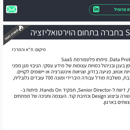
 פרופיל
ציה
מיקום:
ת"א והמרכז
משרה חמה
החברה עוסקת בתחום של Data Protection. פיתחו פלטפורמת SaaS
ענן ובניהול כמויות עצומות של מידע עסקי. הגיבוי מגן מפני
ת אנוש, פגיעה בזדון, שגיאות אינטגרציה או יישומים לקויים.
החברה ממוקמת בתל אביב- קו רכבת, משלבת מודל עבודה היברידי ומונה 700 עובדים גלובלית,
מהות התפקיד: חלק מצוות הפיתוח, דיווח ל-Senior Director, תפקיד Hands On. פיתוח ב-
Backend Python, בניית ארכיטקטורה וביצוע Design וכתיבת קוד. העצמה וחניכה של מפתחים
ותים בארגון.