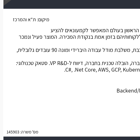
משרה חמה
מיקום:
ת"א והמרכז
הראשון בעולם המאפשר לקמעונאים להציע
לקוחותיהם בזמן אמת בנקודת המכירה. המוצר פעיל ונמכר
החברה ממוקמת בתל אביב- קו רכבת, משלבת מודל עבודה היברידי ומונה 90 עובדים גלובלית,
מהות התפקיד: פונקציה יחידה בחברה, הובלה טכנית בחברה, דיווח ל-VP R&D. סטאק טכנולוגי:
C#, .Net Core, AWS, GCP, Kubern
מס' משרה: 145903