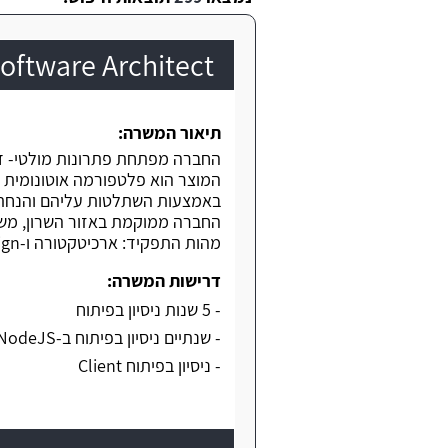
Software Architect בחברת artup
תיאור המשרה:
החברה מפתחת פתרונות מולטי- דיס
המוצר הוא פלטפורמה אוטונומית 
באמצעות השתלטות עליהם והנחת
החברה ממוקמת באזור השרון, משלבת מוד
מהות התפקיד: ארכיטקטורה ו-Design וקוד 80/20 לטובת הארכיטקטורה, קוד ב-Node ו-React.
דרישות המשרה:
- 5 שנות ניסיון בפיתוח
- שנתיים ניסיון בפיתוח ב-NodeJS
- ניסיון בפיתוח Client