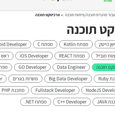
>
בור מהנדס תוכנה/פיתוח תוכנה
ארכיטקט תוכנה
ט תוכנה
שן הייטק
מפתח Kotlin
מפתח C
oid Developer
וות מובייל
מפתח REACT
iOS Developer
ראש צ
קט תוכנה
Data Engineer
GO Developer
מפתח LA
Ruby
Big Data Developer
משרות בוגרים
r
NodeJS Devel
Fullstack Developer
מתכנת PHP
 JAVA
C++ Developer
מפתח NET.