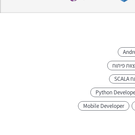
Andr
וות פיתוח
SCA
Python Develope
Mobile Developer