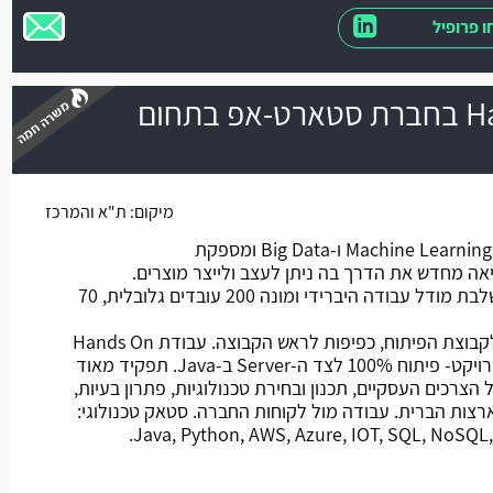
 פרופיל
Hands On Architect בחברת סטארט-אפ בתחום
משרה חמה
מיקום:
ת"א והמרכז
החברה מפתחת מוצרים מבוססים Machine Learning ו-Big Data ומספקת
יאה מחדש את הדרך בה ניתן לעצב ולייצר מוצרים.
החברה ממוקמת באזור השרון, משלבת מודל עבודה היברידי ומונה 200 עובדים גלובלית, 70
מהות התפקיד: פונקציה ראשונה לקבוצת הפיתוח, כפיפות לראש הקבוצה. עבודת Hands On
בכמות משתנה בהתאם לצורכי הפרויקט- פיתוח 100% לצד ה-Server ב-Java. תפקיד מאוד
י הכולל ראיית High Level של הצרכים העסקיים, תכנון ובחירת טכנולוגיות, פתרון בעיות,
רצות הברית. עבודה מול לקוחות החברה. סטאק טכנולוגי:
Java, Python, AWS, Azure, IOT, SQL, NoSQL,