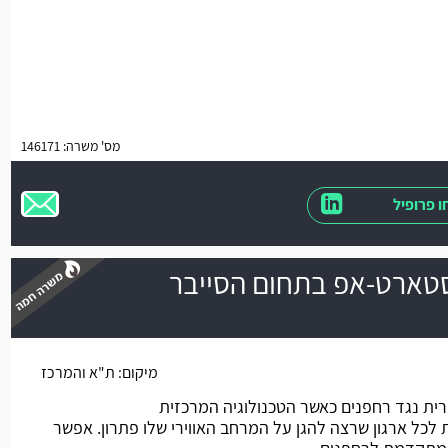
מס' משרה: 146171
 פרופיל
בחברת סטארט-אפ בתחום הסייבר
משרה חמה
מיקום:
ת"א והמרכז
ת נגד רחפנים כאשר הטכנולוגיה המרכזית
כל ארגון שרצה להגן על המרחב האווירי שלו פתרון. אפשר