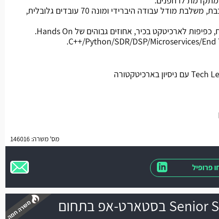
 מתקדמת לרחפנים.
החברה ממוקמת בתל אביב- קו רכבת, משלבת מודל עבודה היברידי ומונה 70 עובדים גלובלית,
מהות התפקיד: חלק מצוות הפיתוח, כפיפות לארכיטקט בכיר, אחוזים גבוהים של Hands On.
מס' משרה: 146016
 פרופיל
Senior Software Architect בסטארט-אפ בתחום