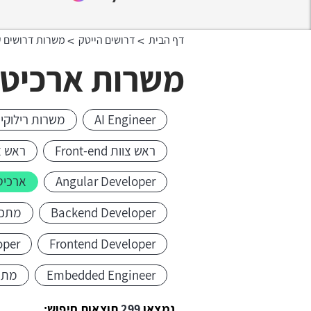
>
>
דף הבית
דרושים הייטק
משרות דרושים ע
משרות ארכיטק
AI Engineer
משרות רילוקיי
ראש צוות Front-end
ראש צ
Angular Developer
ארכיט
Backend Developer
מתכנת 
oper
Frontend Developer
Embedded Engineer
מתכנת
נמצאו
299
תוצאות חיפוש: