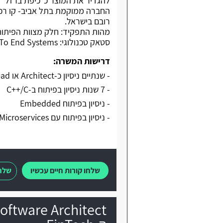
להגדיר את המוצר כ"כיפת ברזל"
רובם בישראל.
סטאק טכנולוגי: C++/Python/SDR/DSP/Microservices/End To End Systems.
דרישות המשרה:
- שנתיים ניסיון כ-Architect או Tech Lead עם ניסיון בארכיטקטורה
- 7 שנות ניסיון בפיתוח ב-C++/C
- ניסיון בפיתוח Embedded
- ניסיון בפיתוח עם Microservices
שלחו קורות חיים עכשיו
שלחו