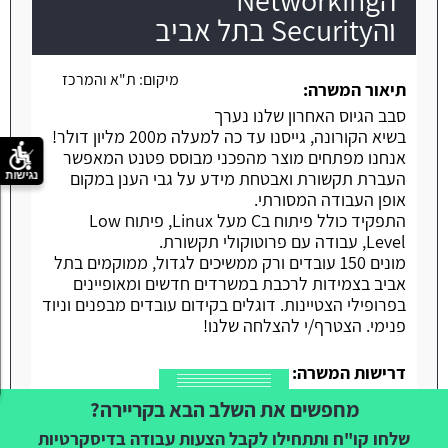
והSecurity בתל אביב
משרה חמה
מיקום:
ת"א והמרכז
תיאור המשרה:
סבב הגיוס האחרון שלנו נערך
בשיא הקורונה, גייסנו עד כה למעלה מ200 מליון דולר!
אנחנו מפתחים מוצר מהפכני מבוסס פטנט המאפשר
העברת תקשורת ואבטחת מידע על גבי הענן במקום
נגישות
אופן העבודה המסורתי.
התפקיד כולל פיתוח בC מעל Linux, פיתוח Low
Level, עבודה עם פרוטוקולי תקשורת.
מונים 150 עובדים ורק ממשיכים לגדול, ממוקמים בתל
אביב בצמידות לרכבת במשרדים חדשים ומאופיינים
בפרופילי הצטיינות. דוגלים בקידום עובדים מבפנים וניוד
פנימי. הצטרף/י להצלחה שלנו!
דרישות המשרה:
- 5 שנות נסיון בפיתוח C מעל Linux
מחפשים את השלב הבא בקריירה?
- נסיון עם פרוטוקולי תקשורת
שלחו קו"ח ותתחילו לקבל הצעות עבודה בדיסקרטיות