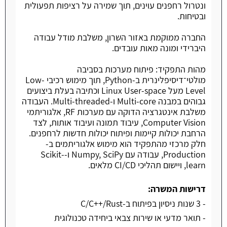
ונטרול רחפנים עוינים, תוך שמירה על רציפות תפעולית
ובטיחות.
החברה ממוקמת באזור השרון, משלבת מודל עבודה
היברידי ומונה מאות עובדים.
מהות התפקיד: פיתוח מערכות בסביבה
מולטי־דיסיפלינרית ב-Python, תוך מימוש רכיבי Low-
Level מעל Linux User-space וכתיבה בעלת ביצועים
גבוהים במבנה Multi-core ו-Multi-threaded. העבודה
משלבת אינטגרציה הדוקה עם מערכות RF, אלגוריתמי
Computer Vision, עיבוד תמונה ועיבוד אותות, לצד
הרחבת יכולות קיימות ופיתוח יכולות חדשות לרחפנים.
חלק מרכזי מהתפקיד הוא מימוש אלגוריתמים ב-
Production, עבודה עם Numpy, SciPy ו-Scikit-
learn, ויישום תהליכי CI/CD מלאים.
דרישות המשרה:
- 3 שנות ניסיון בפיתוח ב-C/C++/Rust
- תואר מדעי או שירות צבאי ביחידה טכנולוגית