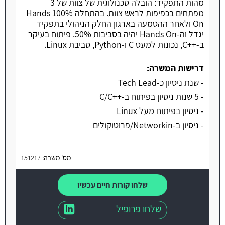
מהות התפקיד: הובלה טכנולוגית של צוות של 3
מפתחים בכפיפות לראש צוות. בהתחלה 100% Hands
On ולאחר ההטמעה בארגון החלק הניהולי בתפקיד
יגדל וה-Hands On יהיה בסביבות 50%. פיתוח בעיקר
ב-++C, נכונות למעט C ו-Python, סביבת Linux.
דרישות המשרה:
- שנת ניסיון כ-Tech Lead
- 5 שנות ניסיון בפיתוח ב-++C/C
- ניסיון בפיתוח מעל Linux
- ניסיון ב-Networkin/פרוטוקולים
מס' משרה: 151217
שלחו קורות חיים עכשיו
שלחו פרופיל