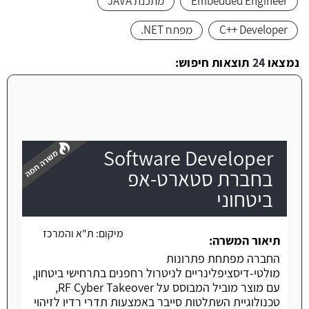
Embedded Engineer
מתכנת JAVA
C++ Developer
מפתח NET.
נמצאו
24
תוצאות חיפוש:
Software Developer
בחברת סטארט-אפ
ביטחוני
משרה חמה
מיקום:
ת"א והמרכז
תיאור המשרה:
החברה מפתחת פתרונות
מולטי-דיסציפלינריים לניטרול רחפנים בתרחישי ביטחון,
עם מוצר מוביל המבוסס על RF Cyber Takeover,
טכנולוגיית השתלטות סייבר באמצעות תדרי רדיו לזיהוי