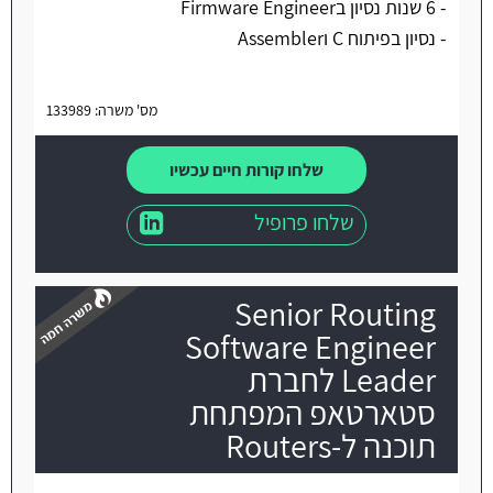
- 6 שנות נסיון בFirmware Engineer
- נסיון בפיתוח C וAssembler
מס' משרה: 133989
שלחו קורות חיים עכשיו
שלחו פרופיל
Senior Routing
Software Engineer
Leader לחברת
סטארטאפ המפתחת
משרה חמה
תוכנה ל-Routers