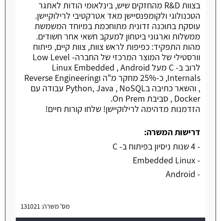
בצוות R&D מהחזקים שיש, בינלאומי הודות לאתגר
הטכנולוגי ולקומפנסיישן מאד אטרקטיבי לרילוקיישן.
עוסקת בתוכנה זדונית מתוחכמת במיוחד המשמשת
ממשלות וארגוני ביטחון למעקב חשאי אחר חשודים.
מהות התפקיד: כפיפות לראש צוות, צוות קיים, פיתוח
וורסטילי של המוצר המרכזי של החברה- Low Level
לרוב ב- C מעל Linux Embedded , Android
Internals, כ-25% מחקר מ"ה וReverse Engineering
, והשאר כתיבה בPython, Java , NoSQL עבודה עם
Docker , סביבת On Prem.
הזדמנות מדהימה לרילוקיישן! שלחו קורות חיים!
דרישות המשרה:
- 4 שנות ניסיון בפיתוח ב- C
- Embedded Linux
- Android
מס' משרה: 131021