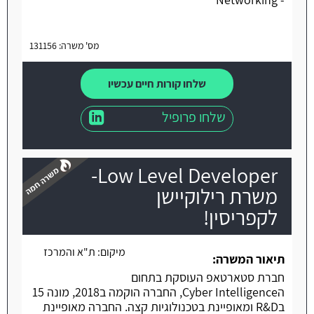
מס' משרה: 131156
שלחו קורות חיים עכשיו
שלחו פרופיל
Low Level Developer-
משרת רילוקיישן
לקפריסין!
משרה חמה
מיקום:
ת"א והמרכז
תיאור המשרה:
חברת סטארטאפ העוסקת בתחום
הCyber Intelligence, החברה הוקמה ב2018, מונה 15
בR&D ומאופיינת בטכנולוגיות קצה. החברה מאופיינת