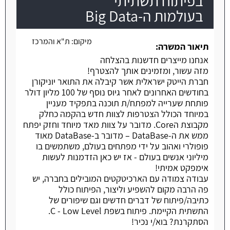
בפיתוח תשתיתי
בעולמות ה-Big Data
מיקום:
ת"א והמרכז
תיאור המשרה:
אנחנו מייצרים חדשנות בהצלחה
מזה עשור, ומזמינים אותך להצטרף!
חברת הייטק ישראלית אשר קיבלה את התואר יוניקורן
בחודשים האחרונים לאחר גיוס נוסף של 100 מליון דולר
פותחת שערייה למפתח/ת תוכנה בתפקיד מעניין
במיוחד הכולל הצטרפות לצוות חדש בהקמה כחלק
מקבוצת הCore. מדובר על צוות מאד מיוחד וחזק יפתח
ממש את ה-DataBase – מדובר ב-DataBase מאוד
פופולרי ואהוב על ידי מפתחים בעולם, משתמשים בו
מיליוני אנשים בעולם - אז יש כאן הזדמנות לעשות
אימפקט אמיתי!
עבודה צמודה עם הארכיטקטים המובילים בחברה, יש
פה הרבה מקום להשפיע וליצור, הפיתוח כולל
כתיבה/פיתוח של דברים חדשים וגם שיפורים של
התשתית הקיימת. פיתוח בשפת C - Low Level.
הסתקרנת? בוא/י נכיר!