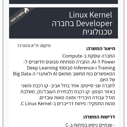
Linux Kernel
Developer בחברה
טכנולוגית
משרה חמה
מיקום:
ת"א והמרכז
תיאור המשרה:
החברה עוסקת ב-Compute
Power ל-AI. החברה מפתחת מנועים חדשניים ל-
Training ו-Inference מבוססי Deep Learning
המאפשרים כוח מחשוב מותאם AI ולאתגרי ה-Big Data
של היום.
לחברה שני סייטים: אחד בתל אביב- קו רכבת והשני
באזור הצפון- קו רכבת (לבחירת העובד/ת), משלבת
מודל עבודה היברידי ומונה מאות עובדים.
מהות התפקיד: פיתוח דרייברים ב-C Linux Kernel.
דרישות המשרה:
- שנתיים ניסיון בפיתוח ב-C