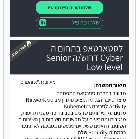
שלחו קורות חיים עכשיו
שלחו פרופיל
לסטארטאפ בתחום ה-
Cyber דרוש/ה Senior
Low level
משרה חמה
מיקום:
ת"א והמרכז
תיאור המשרה:
מדובר בחברת סטרטאפ המפתחת
מוצר סייבר הגנתי המציע פתרון מבוסס Network
Activity לסביבת Kubernetes.
מגנים על שירותים שרצים בסביבה כזו מפני תקיפות,
מנטרים ומתריעים על תקשורות חשודות בין השירותים
השונים, ודואגים ששינויים שנעשים בסביבה לא יפגעו
ברמת ה-Security שלה.
גייסו Seed גבוה של 6.5M דולר מקרנות אריקאיות