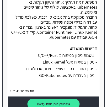
המפשטת את תהליך איתור ותיקון תקלות ב-
Kubernetes באמצעות יכולות של ניטור שינויים
ואוטומציה.
החברה ממוקמת בתל אביב- קו רכבת, משלבת מודל
עבודה היברידי ומונה עשרות עובדים.
מהות התפקיד: פונקציה ראשונה בארגון, עבודה ב-
Linux Kernel ו-Container Runtime, קידוד ב-C++/C
ו-GO. עבודה עם Kubernetes.
דרישות המשרה:
- 5 שנות ניסיון בפיתוח ב-C/C++/Rust
- ניסיון בפיתוח מעל Linux Kernel
- ניסיון מחברות סייבר/יוצאי יחידות טכנולוגיות
- ניסיון בעבודה עם GO/Kubernetes
מס' משרה: 152941
שלחו קורות חיים עכשיו