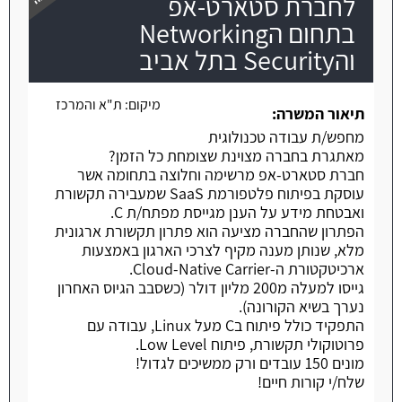
לחברת סטארט-אפ
בתחום הNetworking
והSecurity בתל אביב
משרה חמה
מיקום:
ת"א והמרכז
תיאור המשרה:
מחפש/ת עבודה טכנולוגית
מאתגרת בחברה מצוינת שצומחת כל הזמן?
חברת סטארט-אפ מרשימה וחלוצה בתחומה אשר
עוסקת בפיתוח פלטפורמת SaaS שמעבירה תקשורת
ואבטחת מידע על הענן מגייסת מפתח/ת C.
הפתרון שהחברה מציעה הוא פתרון תקשורת ארגונית
מלא, שנותן מענה מקיף לצרכי הארגון באמצעות
ארכיטקטורת ה-Cloud-Native Carrier.
גייסו למעלה מ200 מליון דולר (כשסבב הגיוס האחרון
נערך בשיא הקורונה).
התפקיד כולל פיתוח בC מעל Linux, עבודה עם
פרוטוקולי תקשורת, פיתוח Low Level.
מונים 150 עובדים ורק ממשיכים לגדול!
שלח/י קורות חיים!