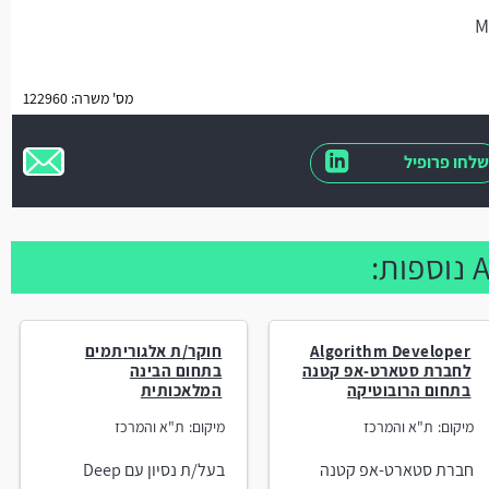
מס' משרה: 122960
שלחו פרופיל
Algorithm Developer
חוקר/ת אלגוריתמים
לחברת סטארט-אפ קטנה
בתחום הבינה
בתחום הרובוטיקה
המלאכותית
מיקום:
ת"א והמרכז
מיקום:
ת"א והמרכז
חברת סטארט-אפ קטנה
בעל/ת נסיון עם Deep