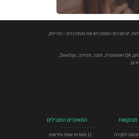
ות. יש חברות השמה ויש את גוטפרנדס – ההייטק
המגייסות המנוסות שלנו מתמחות בהשמה למגוון רחב של תפקידים בהייטק - תוכנה, סייבר, אבטחת מידע, אלגוריתמים, QA ואוטומציה, מוצר, תמיכה, DevOps,
מבוקשות
המאמרים המובילים
כניתן IOS מנוסה לחברה
11 משרות שוות וחדשות