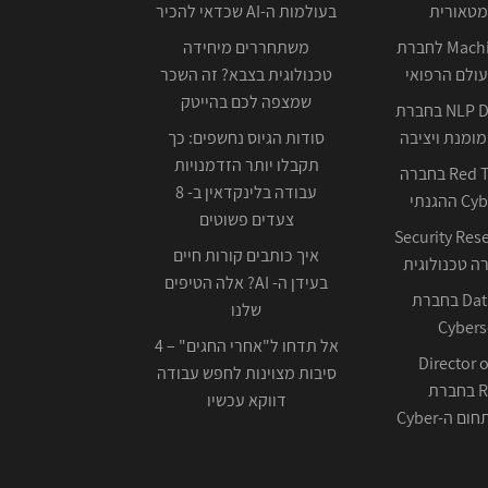
מטאורית
בעולמות ה-AI שכדאי להכיר
Machine Learning לחברת
משתחררים מיחידה
ולם הרפואי
טכנולוגית בצבא? זה השכר
שמצפה לכם בהייטק
NLP Data Scientist בחברת
ומנת ויציבה
סודות הגיוס נחשפים: כך
תקבלו יותר הזדמנויות
Red Team Leader בחברה
עבודה בלינקדאין ב- 8
צעדים פשוטים
Security Res
איך כותבים קורות חיים
בעידן ה- AI? אלה הטיפים
Data Scientist בחברת
שלנו
Cybers
אל תדחו ל"אחרי החגים" – 4
Director o
סיבות מצוינות לחפש עבודה
Research בחברת
דווקא עכשיו
ה-Cyber