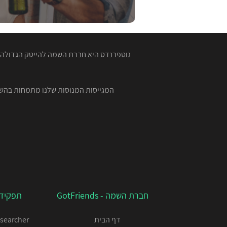
גוטפרנדס היא חברת השמה להייטק הגדולה ב
חברת השמה - GotFriends
תפקידי
דף הבית
esearcher