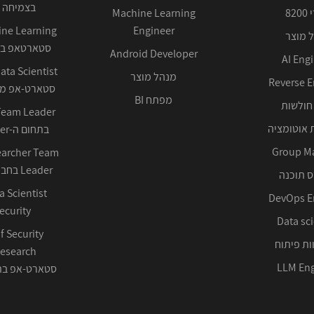
בצמיחה 
82
Machine Learning
Engineer
 מוצר
סטארטאפ בע
Android Developer
AI Eng
מנהל מוצר
Reverse E
סטארט-אפ ממ
מפתח BI
חולשות
 אוטומציה
בתחום ה-Cyber ההגנתי
Group M
earcher Team
Leader בחברה טכנולוגית
 תוכנה
DevOps E
ecurity
Data sci
f Security
ות פיתוח
LLM Eng
סטארט-אפ בתחום 