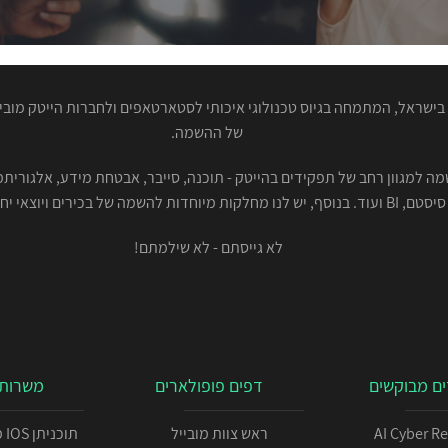
ישראל, המתמחה בגיוס טכנולוגי איכותי לסטארטאפים ולחברות הייטק מוביל
של ההשמה.
סיסטם, BI ועוד. בנוסף, יש לנו מחלקות מיוחדות להשמה של בכירים ויוצאי יחידות.
לא גייסתם - לא שילמתם!
ם מבוקשים
דפים פופולארים
משרות 
AI Cyber R
ראש צוות מובייל
תו