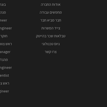
אודות החברה
בוגרי 00
מחפשים עבודה
מנהל
חבר מביא חבר
ineer
צייד המשרות
ngineer
טבלאות שכר בהייטק
חוקר 
גיוס טכנולוגי
ראש צוות
צרו קשר
anager
מהנדס
ngineer
entist
ראש צו
ineer