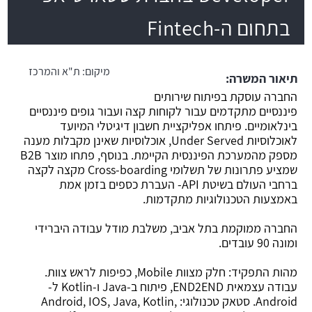
בתחום ה-Fintech
משרה חמה
מיקום:
ת"א והמרכז
תיאור המשרה:
החברה עוסקת בפיתוח שירותים
פיננסיים מתקדמים עבור לקוחות קצה ועבור גופים פיננסיים
בינלאומיים. פיתחו אפליקציית חשבון דיגיטלי המיועד
לאוכלוסיות Under Served, אוכלוסיות שאינן מקבלות מענה
מספק מהמערכת הפיננסית הקיימת. בנוסף, פתחו מוצר B2B
שמציע פתרונות של תשלומי Cross-boarding מקצה לקצה
ברחבי העולם בשיטת API- העברת כספים בזמן אמת
באמצעות הטכנולוגיות מתקדמות.
החברה ממוקמת בתל אביב, משלבת מודל עבודה היברידי
ומונה 90 עובדים.
מהות התפקיד: חלק מצוות Mobile, כפיפות לראש צוות.
עבודה עצמאית END2END, פיתוח ב-Java ו-Kotlin ל-
Android. סטאק טכנולוגי: Android, IOS, Java, Kotlin,