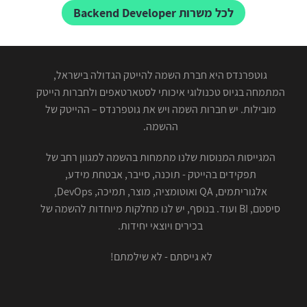
לכל משרות Backend Developer
גוטפרנדס היא חברת השמה להייטק הגדולה בישראל,
המתמחה בגיוס טכנולוגי איכותי לסטארטאפים ולחברות הייטק
מובילות. יש חברות השמה ויש את גוטפרנדס – ההייטק של
ההשמה.
המגייסות המנוסות שלנו מתמחות בהשמה למגוון רחב של
תפקידים בהייטק - תוכנה, סייבר, אבטחת מידע,
אלגוריתמים, QA ואוטומציה, מוצר, תמיכה, DevOps,
סיסטם, BI ועוד. בנוסף, יש לנו מחלקות מיוחדות להשמה של
בכירים ויוצאי יחידות.
לא גייסתם - לא שילמתם!