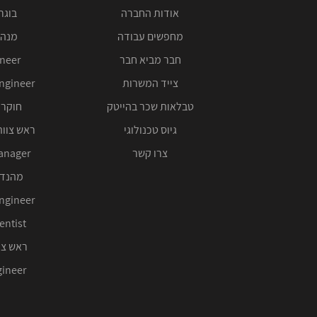
אודות החברה
בוגרי 00
מחפשים עבודה
מנהל
חבר מביא חבר
ineer
צייד המשרות
ngineer
טבלאות שכר בהייטק
חוקר 
גיוס טכנולוגי
ראש צוות
צרו קשר
anager
מהנדס
ngineer
entist
ראש צו
ineer