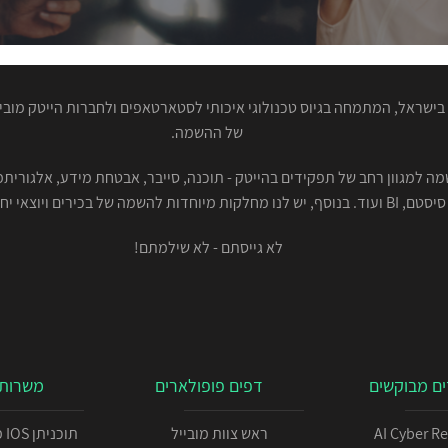
ישראל, המתמחה בגיוס טכנולוגי איכותי לסטארטאפים ולחברות הייטק מוביל
של ההשמה.
סיסטם, BI ועוד. בנוסף, יש לנו מחלקות מיוחדות להשמה של בכירים ויוצאי יחידות.
לא גייסתם - לא שילמתם!
ם מבוקשים
דפים פופולארים
משרות 
AI Cyber R
ראש צוות מובייל
תו