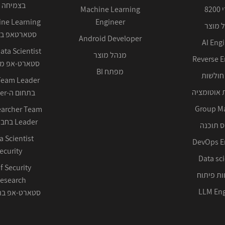
בצמיחה 
82
Machine Learning
Engineer
 מוצר
סטארטאפ בע
Android Developer
AI Eng
מנהל מוצר
Reverse E
סטארט-אפ ממ
מפתח BI
חולשות
 אוטומציה
בתחום ה-Cyber ההגנתי
Group M
earcher Team
Leader בחברה טכנולוגית
 תוכנה
DevOps E
ecurity
Data sci
f Security
ות פיתוח
LLM Eng
סטארט-אפ בתחום 