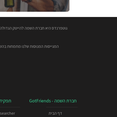
גוטפרנדס היא חברת השמה להייטק הגדולה ב
חברת השמה - GotFriends
תפקידי
דף הבית
esearcher