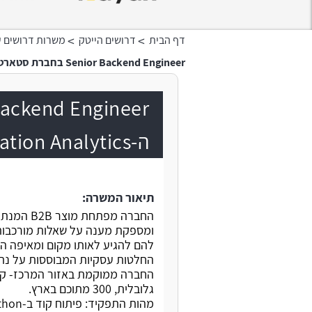
>
>
דף הבית
דרושים הייטק
משרות דרושים ע
Senior Backend Engineer בחברת סטארט-אפ בתחום ה-Big Data Location Analytics
ה-Big Data Location Analytics
תיאור המשרה:
החברה מפת
ומספקת מענה על שאלות מורכבות כ
להם להגיע לאותו מקום ומאיפה ה
החלטות עסקיות המבוססות על נתונ
גלובלית, 300 מתוכם בארץ.