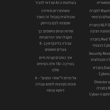
מטאורית
בעולמות ה-AI שכדאי להכיר
Machine Learning לחברת
משתחררים מיחידה
ולם הרפואי
טכנולוגית בצבא? זה השכר
שמצפה לכם בהייטק
NLP Data Scientist בחברת
ומנת ויציבה
סודות הגיוס נחשפים: כך
תקבלו יותר הזדמנויות
Red Team Leader בחברה
עבודה בלינקדאין ב- 8
צעדים פשוטים
Security Res
איך כותבים קורות חיים
בעידן ה- AI? אלה הטיפים
Data Scientist בחברת
שלנו
Cybers
אל תדחו ל"אחרי החגים" – 4
Director o
סיבות מצוינות לחפש עבודה
Research בחברת
דווקא עכשיו
ה-Cyber