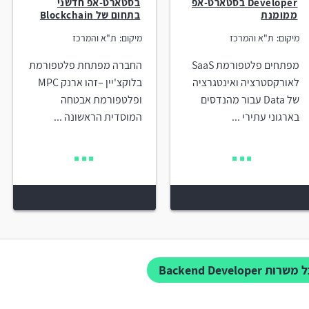
Developer בסטארט-אפ
בסטארט-אפ חדשני
ממומנת
בתחום של Blockchain
מיקום:
ת"א והמרכז
מיקום:
ת"א והמרכז
מפתחים פלטפורמת SaaS
החברה מפתחת פלטפורמת
לאורקסטרציה ואינטגרציה
בלוקצ'יין –זהו ארנק MPC
של Data עבור מהנדסים
ופלטפורמת אבטחה
בארגוני עתירי ...
המוסדית הראשונה ...
שרות Backend Developer