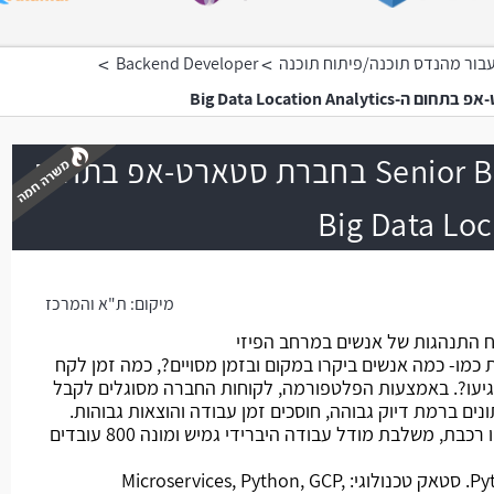
>
>
בור מהנדס תוכנה/פיתוח תוכנה
Backend Developer
Senior Backend Engineer בחברת סטארט-אפ בתחום
משרה חמה
מיקום:
ת"א והמרכז
חת מוצר B2B המנתח התנהגות של אנשים במרחב הפיזי
מו- כמה אנשים ביקרו במקום ובזמן מסויים?, כמה זמן לקח
גיעו?. באמצעות הפלטפורמה, לקוחות החברה מסוגלים לקבל
ים ברמת דיוק גבוהה, חוסכים זמן עבודה והוצאות גבוהות.
החברה ממוקמת באזור המרכז- קו רכבת, משלבת מודל עבודה היברידי גמיש ומונה 800 עובדים
מהות התפקיד: פיתוח קוד ב-Python. סטאק טכנולוגי: Microservices, Python, GCP,