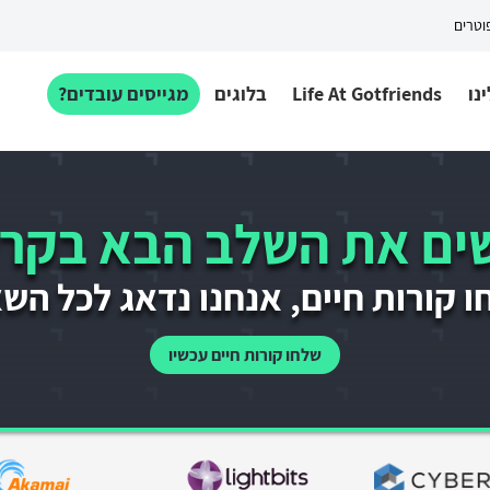
פוטרים
נו
Life At Gotfriends
בלוגים
מגייסים עובדים?
ם את השלב הבא בקרי
 קורות חיים, אנחנו נדאג לכל הש
שלחו קורות חיים עכשיו