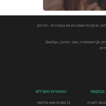
ות. יש חברות השמה ויש את גוטפרנדס – ההייטק
המגייסות המנוסות שלנו מתמחות בהשמה למגוון רחב של תפקידים בהייטק - תוכנה, סייבר, אבטחת מידע, אלגוריתמים, QA ואוטומציה, מוצר, תמיכה, DevOps,
מבוקשות
המאמרים המובילים
כניתן IOS מנוסה לחברה
11 משרות שוות וחדשות