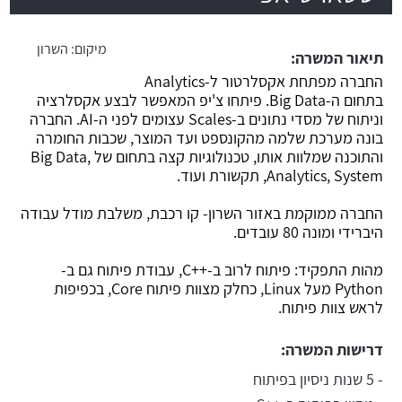
משרה חמה
מיקום:
השרון
תיאור המשרה:
החברה מפתחת אקסלרטור ל-Analytics
בתחום ה-Big Data. פיתחו צ'יפ המאפשר לבצע אקסלרציה
וניתוח של מסדי נתונים ב-Scales עצומים לפני ה-AI. החברה
בונה מערכת שלמה מהקונספט ועד המוצר, שכבות החומרה
והתוכנה שמלוות אותו, טכנולוגיות קצה בתחום של Big Data,
Analytics, System, תקשורת ועוד.
החברה ממוקמת באזור השרון- קו רכבת, משלבת מודל עבודה
היברידי ומונה 80 עובדים.
מהות התפקיד: פיתוח לרוב ב-++C, עבודת פיתוח גם ב-
Python מעל Linux, כחלק מצוות פיתוח Core, בכפיפות
לראש צוות פיתוח.
דרישות המשרה:
- 5 שנות ניסיון בפיתוח