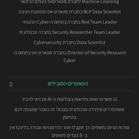
Machine Learning לחברת סטארטאפ בעולם הרפואי
NLP Data Scientist בחברת סטארט-אפ ממומנת ויציבה
Red Team Leader בחברה בתחום ה-Cyber ההגנתי
Security Researcher Team Leader בחברה טכנולוגית
Data Scientist בחברת Cybersecurity
Director of Security Research בחברת סטארט-אפ בתחום ה-
Cyber
המאמרים המובילים
11 משרות שוות וחדשות בעולמות ה-AI שכדאי להכיר
משתחררים מיחידה טכנולוגית בצבא? זה השכר שמצפה לכם
בהייטק
סודות הגיוס נחשפים: כך תקבלו יותר הזדמנויות עבודה בלינקדאין
ב- 8 צעדים פשוטים