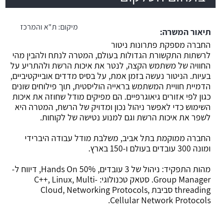
משרה חמה
מיקום:
ת"א והמרכז
תיאור המשרה:
החברה מספקת פתרונות ניטור
לרשתות התקשורת הגדולות בעולם, המטרה לנתח ולהבין מהי
החוויה של משתמש הקצה, לנטר את איכות הרשת ולהתריע על
בעיות. הניטור נעשה בזמן אמת, על בסיס מדדים אובייקטיביים,
הדמיית חוויית המשתמש בראייה הוליסטית, תוך פילוחים שונים
כגון לפי אזורים גיאוגרפיים. הם מפיקים מודל שחוזה את איכות
השימוש כדי לאפשר ניהול נכון ומדויק של הרשת, המטרה היא
לשפר את איכות הרשת וגם למנוע נטישה של לקוחות.
החברה ממוקמת בתל אביב, משלבת מודל עבודה היברידי
ומונה 300 עובדים בעולם ו-150 בארץ.
מהות התפקיד: ניהול של 3 עובדים, 50% Hands On, דיווח ל-
Group Manager. סטאק טכנולוגי: C++, Linux, Multi-
threading סביבת Cloud, Networking Protocols,
Cellular Network Protocols.