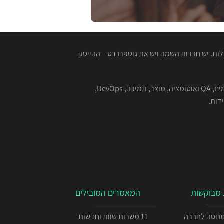
ות. יש חברות השמה ויש את גוטפרנדס – ההייטק
המגייסות המנוסות שלנו מתמחות בהשמה למגוון רחב של תפקידים בהייטק - תוכנה, סייבר, אבטחת מידע, אלגוריתמים, QA ואוטומציה, מוצר, תמיכה, DevOps,
מבוקשות
המאמרים המובילים
כניתן IOS מנוסה לחברה
11 משרות שוות וחדשות