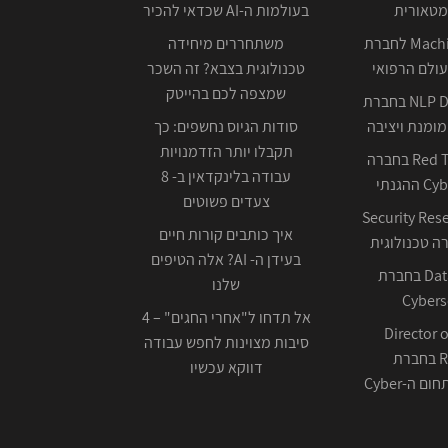
מטאורית
בעולמות ה-AI שכדאי להכיר
Machine Learning לחברת
משתחררים מיחידה
ולם הרפואי
טכנולוגית בצבא? זה השכר
שמצפה לכם בהייטק
NLP Data Scientist בחברת
ומנת ויציבה
סודות הגיוס נחשפים: כך
תקבלו יותר הזדמנויות
Red Team Leader בחברה
עבודה בלינקדאין ב- 8
צעדים פשוטים
Security Res
איך כותבים קורות חיים
בעידן ה- AI? אלה הטיפים
Data Scientist בחברת
שלנו
Cybers
אל תדחו ל"אחרי החגים" – 4
Director o
סיבות מצוינות לחפש עבודה
Research בחברת
דווקא עכשיו
ה-Cyber