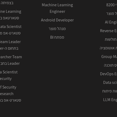
בצמיחה 
82
Machine Learning
Engineer
 מוצר
סטארטאפ בע
Android Developer
AI Eng
מנהל מוצר
Reverse E
סטארט-אפ ממ
מפתח BI
חולשות
 אוטומציה
בתחום ה-Cyber ההגנתי
Group M
earcher Team
Leader בחברה טכנולוגית
 תוכנה
DevOps E
ecurity
Data sci
f Security
ות פיתוח
LLM Eng
סטארט-אפ בתחום 