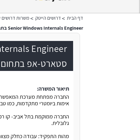
>
>
דף הבית
דרושים הייטק
משרות דרושים ע
Senior Windows Internals Engineer בחברת סטארט-אפ בתחום הסייבר
סטארט-אפ בתחום ה
תיאור המשרה:
החברה מפתחת מערכת המאפשרת 
אימות ביומטרי מתקדמות, כמו טביע
החברה ממוקמת בתל אביב- קו רכב
גלובלית.