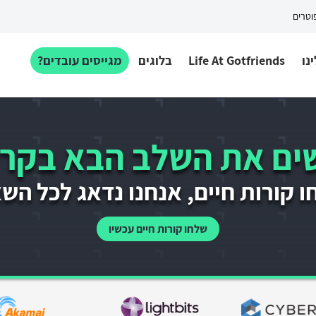
פוטרים
נו
Life At Gotfriends
בלוגים
מגייסים עובדים?
ם את השלב הבא בקרי
 קורות חיים, אנחנו נדאג לכל הש
שלחו קורות חיים עכשיו