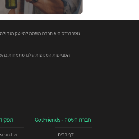
גוטפרנדס היא חברת השמה להייטק הגדולה ב
חברת השמה - GotFriends
תפקידי
דף הבית
esearcher