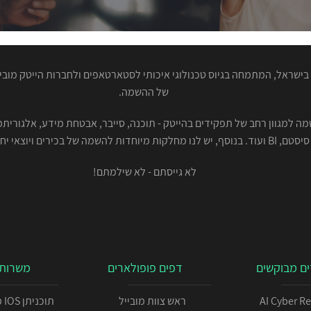
ישראל, המתמחה בגיוס טכנולוגי איכותי לסטארטאפים ולחברות הייטק מוביל
של ההשמה.
סיסטם, BI ועוד. בנוסף, יש לנו מחלקות מיוחדות להשמה של בכירים ויוצאי יחידות.
לא גייסתם - לא שילמתם!
ם מבוקשים
דפים פופולארים
משרות 
AI Cyber R
ראש צוות מובייל
תו