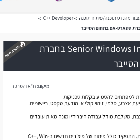
>
>
בור מהנדס תוכנה/פיתוח תוכנה
C++ Developer
Senior Windows Internals Engineer בחברת
סייבר
משרה חמה
מיקום:
ת"א והמרכז
למפתחים להטמיע בקלות טכניקות
ת אצבע, סלפי, זיהוי קולי או הודעת טקסט, ביישומים.
ת, משלבת מודל עבודה היברידי ומונה מאות עובדים
מהות התפקיד: עבודה כחלק מצוות. התפקיד כולל פיתוח של פיצ׳רים חדשים ב-C++, Win