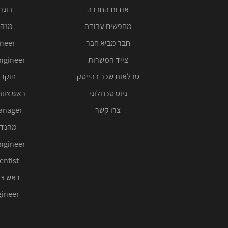
אודות החברה
בוגרי 00
מחפשים עבודה
מנהל
חבר מביא חבר
ineer
צייד המשרות
ngineer
טבלאות שכר בהייטק
חוקר 
גיוס טכנולוגי
ראש צוות
צרו קשר
anager
מהנדס
ngineer
entist
ראש צו
ineer