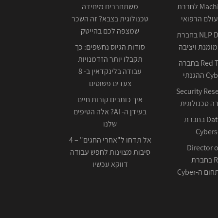
Machine Learning לחברת
משתחררים מיחידה
ולם הרפואי
טכנולוגית בצבא? זה השכר
שמצפה לכם בהייטק
NLP Data Scientist בחברת
ומנת ויציבה
סודות הגיוס נחשפים: כך
תקבלו יותר הזדמנויות
Red Team Leader בחברה
עבודה בלינקדאין ב- 8
צעדים פשוטים
Security Res
איך כותבים קורות חיים
בעידן ה- AI? אלה הטיפים
Data Scientist בחברת
שלנו
Cybers
אל תדחו ל"אחרי החגים" – 4
Director o
סיבות מצוינות לחפש עבודה
Research בחברת
דווקא עכשיו
ה-Cyber