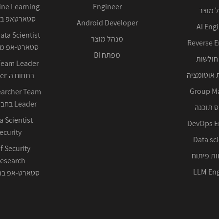
Engineer
 מוצר
סטארטאפ בע
Android Developer
AI Eng
מנהל מוצר
Reverse E
סטארט-אפ ממ
מפתח BI
חולשות
 אוטומציה
בתחום ה-Cyber ההגנתי
Group M
earcher Team
Leader בחברה טכנולוגית
 תוכנה
DevOps E
ecurity
Data sci
f Security
ות פיתוח
LLM Eng
סטארט-אפ בתחום 