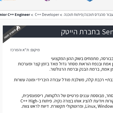
>
>
בור מהנדס תוכנה/פיתוח תוכנה
C++ Developer
Senior C++ Engineer בחברת ה
הייטק
מיקום:
ת"א והמרכז
משרה חמה
ורסה, מתמחים בשוק ההון המקצועי
 אמת ובנפח הוראות מסחר גדול מאד בזמן קצר ומערכות
זמן אמת, ברמת הבנק וברמת הרגולטור.
ת+ רכבת קלה, משלבת מודל עבודה היברידי ומונה עשרות
ר, מבוססת עננים פרטיים של הלקוחות, ריספונסיבית,
מהירה המקבלת Data מהרבה מקורות ויודעת להציג אותו בצורה נקיה. פיתוח ב-C++ High