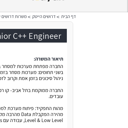
>
>
דף הבית
דרושים הייטק
משרות דרושים ע
Senior C++ Engineer בחברת 
תיאור המשרה:
החברה מפתחת מערכות למסחר בב
בשני תחומים: מערכות מסחר בזמן
ניהול סיכונים בזמן אמת וקרוב ל
החברה ממוקמת בתל אביב- קו רכב
עובדים.
מהות התפקיד: פיתוח מערכת למסח
Level & Low Level, עבודה עם Linux, Windows, ופרוטוקולי תקשורת. דיווח לראש צוות.