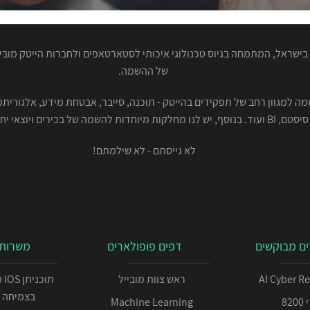
ישראל, המתמחה בגיוס טכנולוגי איכותי לסטארטאפים ולחברות הייטק מוביל
של ההשמה.
סיסטם, BI ועוד. בנוסף, יש לנו מחלקות מיוחדות להשמה של בכירים ויוצאי יחידות.
לא גייסתם - לא שילמתם!
ם מבוקשים
דפים פופולארים
משרות 
AI Cyber R
ראש צוות מובייל
תו
בצמיחה 
82
Machine Learning