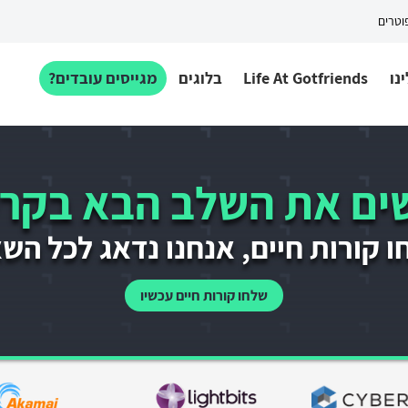
פוטרים
נו
Life At Gotfriends
בלוגים
מגייסים עובדים?
ם את השלב הבא בקרי
 קורות חיים, אנחנו נדאג לכל הש
שלחו קורות חיים עכשיו