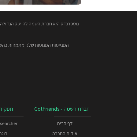
גוטפרנדס היא חברת השמה להייטק הגדולה ב
חברת השמה - GotFriends
תפקידי
דף הבית
esearcher
אודות החברה
בוגרי 00