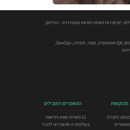
ות. יש חברות השמה ויש את גוטפרנדס – ההייטק
המגייסות המנוסות שלנו מתמחות בהשמה למגוון רחב של תפקידים בהייטק - תוכנה, סייבר, אבטחת מידע, אלגוריתמים, QA ואוטומציה, מוצר, תמיכה, DevOps,
מבוקשות
המאמרים המובילים
כניתן IOS מנוסה לחברה
11 משרות שוות וחדשות
מטאורית
בעולמות ה-AI שכדאי להכיר