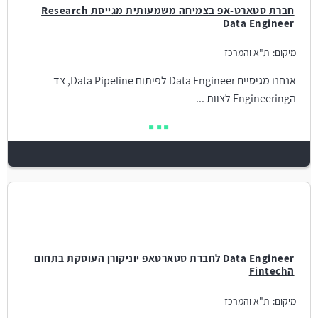
חברת סטארט-אפ בצמיחה משמעותית מגייסת Research
Data Engineer
מיקום:
ת"א והמרכז
אנחנו מגיסיים Data Engineer לפיתוח Data Pipeline, צד
הEngineering לצוות ...
Data Engineer לחברת סטארטאפ יוניקורן העוסקת בתחום
הFintech
מיקום:
ת"א והמרכז