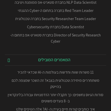
NLP Data Scientist בחברת סטארט-אפ ממומנת ויציבה
Red Team Leader בחברה בתחום ה-Cyber ההגנתי
Security Researcher Team Leader בחברה טכנולוגית
Data Scientist בחברת Cybersecurity
Director of Security Research בחברת סטארט-אפ בתחום ה-
Cyber
המאמרים המובילים
11 משרות שוות וחדשות בעולמות ה-AI שכדאי להכיר
משתחררים מיחידה טכנולוגית בצבא? זה השכר שמצפה לכם
בהייטק
סודות הגיוס נחשפים: כך תקבלו יותר הזדמנויות עבודה בלינקדאין
ב- 8 צעדים פשוטים
איך כותבים קורות חיים בעידן ה- AI? אלה הטיפים שלנו