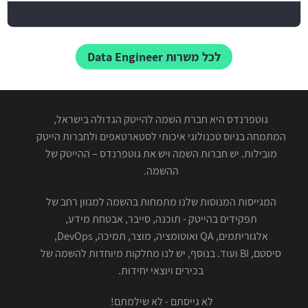
לכל משרות Data Engineer
גוטפרנדס היא חברת השמה להייטק הגדולה בישראל,
המתמחה בגיוס טכנולוגי איכותי לסטארטאפים ולחברות הייטק
מובילות. יש חברות השמה ויש את גוטפרנדס – ההייטק של
ההשמה.
המגייסות המנוסות שלנו מתמחות בהשמה למגוון רחב של
תפקידים בהייטק - תוכנה, סייבר, אבטחת מידע,
אלגוריתמים, QA ואוטומציה, מוצר, תמיכה, DevOps,
סיסטם, BI ועוד. בנוסף, יש לנו מחלקות מיוחדות להשמה של
בכירים ויוצאי יחידות.
לא גייסתם - לא שילמתם!