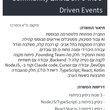
Driven Events
משרה חמה
מיקום:
ת"א והמרכז
תיאור המשרה:
החברה מפתחת פלטפורמה מבוססת
AI עבור מסיבות, פסטיבלים ואירועים מבוססי קהילה.
החברה ממוקמת בתל אביב- קו רכבת קלה, משלבת מודל
עבודה היברידי ומונה פחות מ-10 עובדים.
מהות התפקיד: חלק מה-Founding Team, פיתוח מקצה
לקצה עם נטייה קלה ל- Backend, עבודה עם תשתיות
DevOps, עבודה עם Claude code, Cursor וקוד ב- NodeJS,
TypeScript, React, Kotlin. דיווח ל-CTO, חלק מהעבודה
מתבצעת בשעות הערב.
דרישות המשרה:
- 3 שנות ניסיון בפיתוח
- ניסיון בפיתוח ב-NodeJS/TypeScript
- ניסיון בפיתוח ב-React/Vue.js