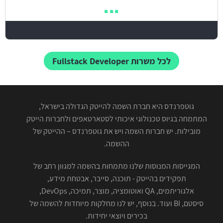
לכל משרות Fullstack Developer
גוטפרנדס היא חברת השמה להייטק הגדולה בישראל,
המתמחה בגיוס טכנולוגי איכותי לסטארטאפים ולחברות הייטק
מובילות. יש חברות השמה ויש את גוטפרנדס – ההייטק של
ההשמה.
המגייסות המנוסות שלנו מתמחות בהשמה למגוון רחב של
תפקידים בהייטק - תוכנה, סייבר, אבטחת מידע,
אלגוריתמים, QA ואוטומציה, מוצר, תמיכה, DevOps,
סיסטם, BI ועוד. בנוסף, יש לנו מחלקות מיוחדות להשמה של
בכירים ויוצאי יחידות.