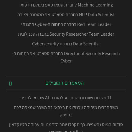
Machine Learning לחברת סטארטאפ בעולם הרפואי
NLP Data Scientist בחברת סטארט-אפ ממומנת ויציבה
Red Team Leader בחברה בתחום ה-Cyber ההגנתי
Security Researcher Team Leader בחברה טכנולוגית
Data Scientist בחברת Cybersecurity
Director of Security Research בחברת סטארט-אפ בתחום ה-
Cyber
המאמרים המובילים
11 משרות שוות וחדשות בעולמות ה-AI שכדאי להכיר
משתחררים מיחידה טכנולוגית בצבא? זה השכר שמצפה לכם
בהייטק
סודות הגיוס נחשפים: כך תקבלו יותר הזדמנויות עבודה בלינקדאין
ב- 8 צעדים פשוטים