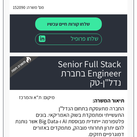
מס' משרה: 152090
שלחו קורות חיים עכשיו
שלחו פרופיל
Senior Full Stack
Engineer בחברת
נדל"ן-טק
משרה חמה
מיקום:
ת"א והמרכז
תיאור המשרה:
החברה מתעסקת בתחום הנדל"ן
התעשייתי ומתמקדת בשוק האמריקאי. בונים
פלטפורמה ייחודית מבוססת AI ו-Big Data אשר נותנת
להם יתרון תחרותי מובהק, מתמקדים באזורים
דמוגרפיים חזקים.