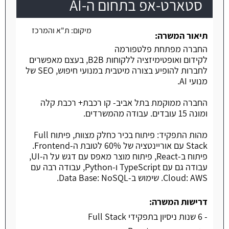
סטארט-אפ בתחום ה-AI
משרה חמה
מיקום:
ת"א והמרכז
תיאור המשרה:
החברה מפתחת פלטפורמה
לקידום ואופטימיזציה ללקוחות B2B, בעצם מאפשרים
לחברות להופיע בצורה מיטבית במנועי חיפוש, SEO של
מנועי AI.
החברה ממוקמת בתל אביב- קו רכבת+ רכבת קלה
ומונה 15 עובדים. עבודה מהמשרדים.
מהות התפקיד: פיתוח בכיר כחלק מצוות, פיתוח Full
Stack עם אוריינטציה של 60% לטובת ה-Frontend.
פיתוח ב-React, פיתוח מוצר מאפס עם דגש על ה-UI,
עבודה גם עם TypeScript ו-Python, עבודה רבה עם
Cloud: AWS. שימוש ב-Data Base: NoSQL.
דרישות המשרה:
- 6 שנות ניסיון בתפקידי Full Stack