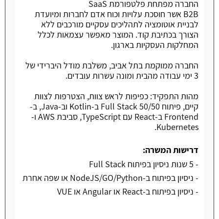
החברה מפתחת פלטפורמת SaaS
B2B אשר חוסכת עלויות וכוח אדם לחברות ומיועדת
לבניית אוטומציה לתהליכים עסקיים מורכבים ללא
הצורך בכתיבת קוד. המוצר מאפשר עצמאות לכלל
המחלקות העסקיות בארגון.
החברה ממוקמת בתל אביב, משלבת מודל היברידי של
3 ימי עבודה מהבית ומונה עשרות עובדים.
מהות התפקיד: כפיפות לראש צוות, הצטרפות לצוות
קיים, פיתוח Full Stack 50/50 ב-Kotlin וב-Java, ב-
Frontend ב-React עם TypeScript, סביבת AWS ו-
Kubernetes.
דרישות המשרה:
- 5 שנות ניסיון בפיתוח Full Stack
- ניסיון בפיתוח ב-NodeJS/GO/Python או שפה אחרת
- ניסיון בפיתוח ב-React או Angular או VUE