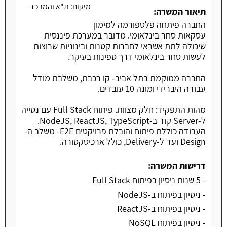
מיקום:
ת"א והמרכז
תיאור המשרה:
החברה פיתחה פלטפורמה למימון
עסקאות סחר בינלאומי. מדובר במערכת פיננסית
שיכולה לתת אשראי לחברות קטנות ובינוניות שרוצות
לעשות סחר בינלאומי דרך ספינות בעיקר.
החברה ממוקמת בתל אביב- קו רכבת, משלבת מודל
עבודה היברידי ומונה 10 עובדים.
מהות התפקיד: חלק מצוות. פיתוח Full Stack עם נטייה
ל-Server קוד ב-NodeJS, ReactJS, TypeScript.
העבודה כוללת פיתוח והובלת פרויקטים E2E- משלב ה-
Design ועד ל-Delivery, כולל ארכיטקטורה.
דרישות המשרה:
- 5 שנות ניסיון בפיתוח Full Stack
- ניסיון בפיתוח ב-NodeJS
- ניסיון בפיתוח ב-ReactJS
- ניסיון בפיתוח NoSQL