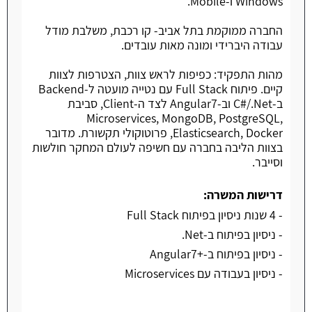
Windows ו-Mobile.
החברה ממוקמת בתל אביב- קו רכבת, משלבת מודל
עבודה היברידי ומונה מאות עובדים.
מהות התפקיד: כפיפות לראש צוות, הצטרפות לצוות
קיים. פיתוח Full Stack עם נטייה מועטה ל-Backend
ב-C#/.Net וב-Angular7 לצד ה-Client, סביבת
Microservices, MongoDB, PostgreSQL,
Elasticsearch, Docker, פרוטוקולי תקשורת. מדובר
בצוות הליבה בחברה עם חשיפה לעולם המחקר חולשות
וסייבר.
דרישות המשרה:
- 4 שנות ניסיון בפיתוח Full Stack
- ניסיון בפיתוח ב-Net.
- ניסיון בפיתוח ב-+Angular7
- ניסיון בעבודה עם Microservices