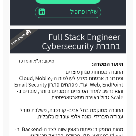
שלחו פרופיל
Full Stack Engineer
בחברת Cybersecurity
מיקום:
ת"א והמרכז
משרה חמה
תיאור המשרה:
החברה מפתחת מגוון מוצרים
ופתרונות אבטחת מידע לעולמות ה-Cloud, Mobile,
Web, EndPoint ועוד. מפתחים פתרון Email Security
והוא נחשב לאחד המוצרים הנמכרים ביותר, עובדים ב-
Scale גדול באוירה סטארטאפיסטית.
החברה ממוקמת בתל אביב- קו רכבת, משלבת מודל
עבודה היברידי ומונה אלפי עובדים גלובלית.
מהות התפקיד: פיתוח באופן שווה לצד ה-Backend וה-
Client בממוצע, תלוי פרויקט. הסטאק טכנולוגי: