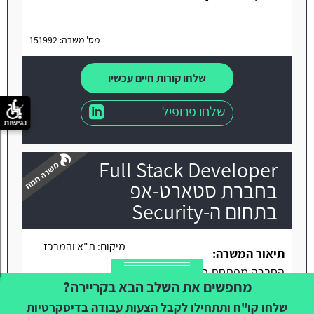
מס' משרה: 151992
שלחו קורות חיים עכשיו
שלחו פרופיל
נגישות
Full Stack Developer
בחברת סטארט-אפ
בתחום ה-Security
משרה חמה
מיקום:
ת"א והמרכז
תיאור המשרה:
החברה מפתחת פלטפורמת פיתוח
מחפשים את השלב הבא בקריירה?
בעולמות של Identity- עבור חברות SaaS אשר עונה
על כל צרכי המשתמש ודרישות פיתוח. המערכת
שלחו קו"ח ותתחילו לקבל הצעות עבודה בדיסקרטיות