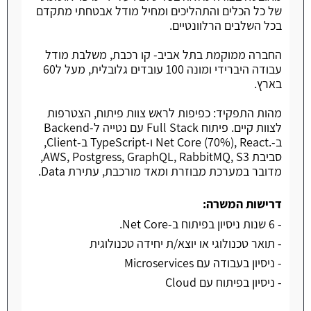
של כל הכלים והתהליכים ומחיל מודל אבטחתי מתקדם
בכל השלבים הרלוונטיים.
החברה ממוקמת בתל אביב- קו רכבת, משלבת מודל
עבודה היברידי ומונה 100 עובדים גלובלית, מעל ל60
בארץ.
מהות התפקיד: כפיפות לראש צוות פיתוח, הצטרפות
לצוות קיים. פיתוח Full Stack עם נטייה ל-Backend
ב-.Net Core (70%), React ו-TypeScript ב-Client,
סביבת AWS, Postgress, GraphQL, RabbitMQ, S3,
מדובר במערכת מבוזרת ומאד מורכבת, עתירת Data.
דרישות המשרה:
- 6 שנות ניסיון בפיתוח ב-Net Core.
- תואר טכנולוגי או יוצא/ת יחידה טכנולוגית
- ניסיון בעבודה עם Microservices
- ניסיון בפיתוח עם Cloud