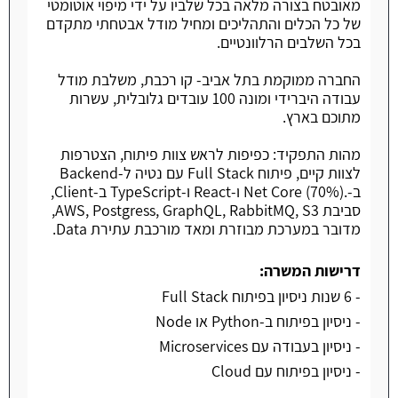
מאובטח בצורה מלאה בכל שלביו על ידי מיפוי אוטומטי
של כל הכלים והתהליכים ומחיל מודל אבטחתי מתקדם
בכל השלבים הרלוונטיים.
החברה ממוקמת בתל אביב- קו רכבת, משלבת מודל
עבודה היברידי ומונה 100 עובדים גלובלית, עשרות
מתוכם בארץ.
מהות התפקיד: כפיפות לראש צוות פיתוח, הצטרפות
לצוות קיים, פיתוח Full Stack עם נטיה ל-Backend
ב-.Net Core (70%) ו-React ו-TypeScript ב-Client,
סביבת AWS, Postgress, GraphQL, RabbitMQ, S3,
מדובר במערכת מבוזרת ומאד מורכבת עתירת Data.
דרישות המשרה:
- 6 שנות ניסיון בפיתוח Full Stack
- ניסיון בפיתוח ב-Python או Node
- ניסיון בעבודה עם Microservices
- ניסיון בפיתוח עם Cloud