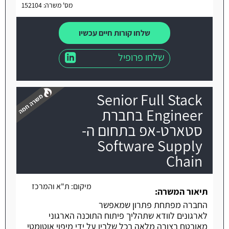
מס' משרה: 152104
שלחו קורות חיים עכשיו
שלחו פרופיל
Senior Full Stack
Engineer בחברת
סטארט-אפ בתחום ה-
Software Supply
משרה חמה
Chain
מיקום:
ת"א והמרכז
תיאור המשרה:
החברה מפתחת פתרון שמאפשר
לארגונים לוודא שתהליך פיתוח התוכנה הארגוני
מאובטח בצורה מלאה בכל שלביו על ידי מיפוי אוטומטי