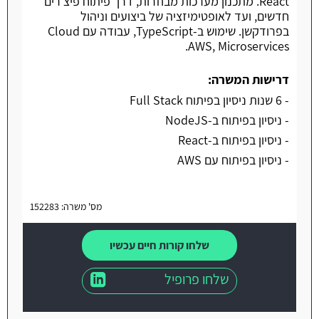
React. מתכנון מערכות מבוזרות, דרך פיתוח פיצ'רים
חדשים, ועד לאופטימיזציה של ביצועים וניהול
בפרודקשן. שימוש ב-TypeScript, עבודה עם Cloud
AWS, Microservices.
דרישות המשרה:
- 6 שנות ניסיון בפיתוח Full Stack
- ניסיון בפיתוח ב-NodeJS
- ניסיון בפיתוח ב-React
- ניסיון בפיתוח עם AWS
מס' משרה: 152283
שלחו קורות חיים עכשיו
שלחו פרופיל