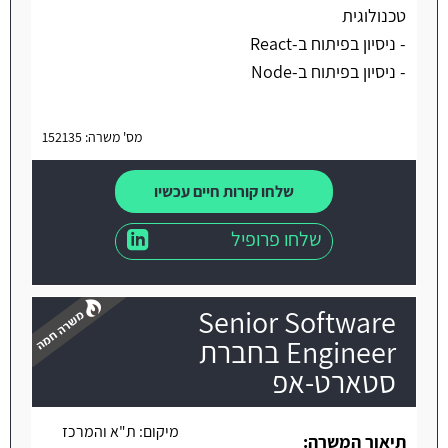
טכנולוגית
- ניסיון בפיתוח ב-React
- ניסיון בפיתוח ב-Node
מס' משרה: 152135
שלחו קורות חיים עכשיו
שלחו פרופיל
Senior Software
Engineer בחברת
סטארט-אפ
משרה חמה
מיקום:
ת"א והמרכז
תיאור המשרה: