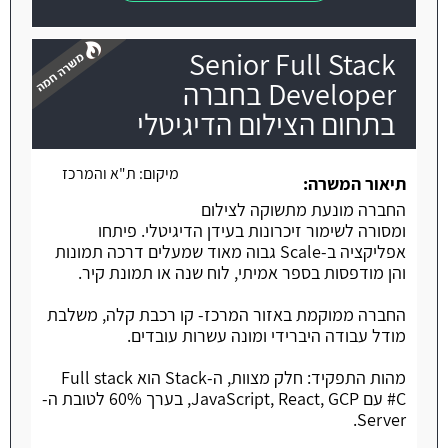
Senior Full Stack
Developer בחברה
בתחום הצילום הדיגיטלי
משרה חמה
מיקום:
ת"א והמרכז
תיאור המשרה:
החברה מונעת מתשוקה לצילום
ומסורה לשימור זיכרונות בעידן הדיגיטלי. פיתחו
אפליקציה ב-Scale גבוה מאוד שמעלים דרכה תמונות
והן מודפסות בספר אמיתי, לוח שנה או תמונת קיר.
החברה ממוקמת באזור המרכז- קו רכבת קלה, משלבת
מודל עבודה היברידי ומונה עשרות עובדים.
מהות התפקיד: חלק מצוות, ה-Stack הוא Full stack
C# עם JavaScript, React, GCP, בערך 60% לטובת ה-
Server.