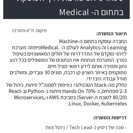
בתחום ה- Medical
משרה חמה
מיקום:
ת"א והמרכז
תיאור המשרה:
החברה עוסקת בתחום ה-Machine
Learning וה-Analytics לעולם ה- .Medicalפיתחה מערכת
לזיהוי מוקדם של התדרדרות של חולים המאושפזים בטיפול
נמרץ. המערכת מנתחת את הנתונים של המטופלים בכל רגע
נתון וממירה אותם לידע רפואי מציל חיים.
ממוקמים באיזור השרון-קו רכבת, מונים 30 עובדים, ומשלבים
מודל עבודה היברידי.
כחלק מה-Stack הטכנולוגי: כפיפות לסמנכ"ל פיתוח, ניהול של
2-3 מפתחים, כ-70% Hands On פיתוח ב-Python וב-React
(80/20 לטובת ה-Server) בסביבת AWS ו-Microservices,
Linux, Docker, Kubernetes.
דרישות המשרה:
- שנה של ניסיון כ-Tech Lead / ניהול צוות