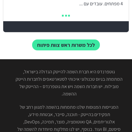
4 מפתחים. עובדים עם ...
לכל משרות ראש צוות פיתוח
גוטפרנדס היא חברת השמה להייטק הגדולה בישראל,
המתמחה בגיוס טכנולוגי איכותי לסטארטאפים ולחברות הייטק
מובילות. יש חברות השמה ויש את גוטפרנדס – ההייטק של
ההשמה.
המגייסות המנוסות שלנו מתמחות בהשמה למגוון רחב של
תפקידים בהייטק - תוכנה, סייבר, אבטחת מידע,
אלגוריתמים, QA ואוטומציה, מוצר, תמיכה, DevOps,
סיסטם, BI ועוד. בנוסף, יש לנו מחלקות מיוחדות להשמה של