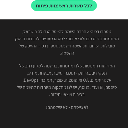
לכל משרות ראש צוות פיתוח
גוטפרנדס היא חברת השמה להייטק הגדולה בישראל,
המתמחה בגיוס טכנולוגי איכותי לסטארטאפים ולחברות הייטק
מובילות. יש חברות השמה ויש את גוטפרנדס – ההייטק של
ההשמה.
המגייסות המנוסות שלנו מתמחות בהשמה למגוון רחב של
תפקידים בהייטק - תוכנה, סייבר, אבטחת מידע,
אלגוריתמים, QA ואוטומציה, מוצר, תמיכה, DevOps,
סיסטם, BI ועוד. בנוסף, יש לנו מחלקות מיוחדות להשמה של
בכירים ויוצאי יחידות.
לא גייסתם - לא שילמתם!