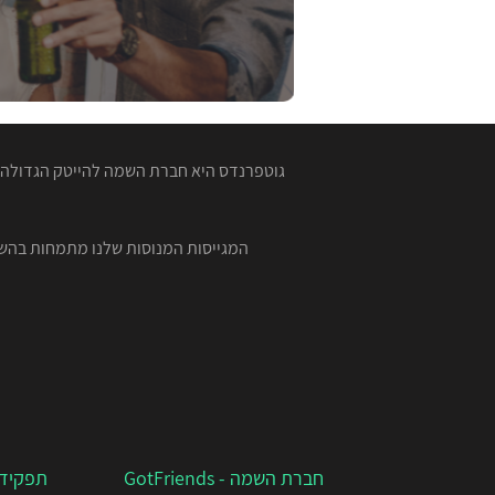
גוטפרנדס היא חברת השמה להייטק הגדולה ב
חברת השמה - GotFriends
תפקידי