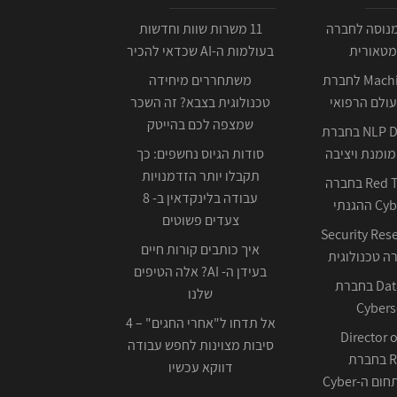
כניתן IOS מנוסה לחברה
11 משרות שוות וחדשות
מטאורית
בעולמות ה-AI שכדאי להכיר
Machine Learning לחברת
משתחררים מיחידה
ולם הרפואי
טכנולוגית בצבא? זה השכר
שמצפה לכם בהייטק
NLP Data Scientist בחברת
ומנת ויציבה
סודות הגיוס נחשפים: כך
תקבלו יותר הזדמנויות
Red Team Leader בחברה
עבודה בלינקדאין ב- 8
צעדים פשוטים
Security Res
איך כותבים קורות חיים
בעידן ה- AI? אלה הטיפים
Data Scientist בחברת
שלנו
Cybers
אל תדחו ל"אחרי החגים" – 4
Director o
סיבות מצוינות לחפש עבודה
Research בחברת
דווקא עכשיו
ה-Cyber