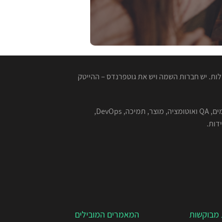
ות. יש חברות השמה ויש את גוטפרנדס – ההייטק
המגייסות המנוסות שלנו מתמחות בהשמה למגוון רחב של תפקידים בהייטק - תוכנה, סייבר, אבטחת מידע, אלגוריתמים, QA ואוטומציה, מוצר, תמיכה, DevOps,
מבוקשות
המאמרים המובילים