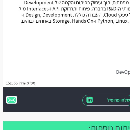
מהות התפקיד: ניהול צוות של 2-3 מפתחים, תוך עיסוק בפיתוח והקמה של Development
Tools ו-Infrastructure לשימוש צוותי ה-R&D בחברה. פיתוח ותחזוקת API ו-Interfaces מול
מוצרי ה-Storage של החברה ומול ספקי Cloud. העבודה כוללת Design, Development ו-
Debugging בסביבת Python, Linux, Docker, Git ו-Storage. Hands On באחוזים גבוהים,
מס' משרה: 151965
שלחו פרופיל
תוח נוספות: