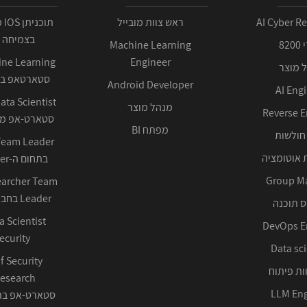
AI Cyber R
ראש צוות מובייל
תו
בצמיחה 
82
Machine Learning
Engineer
 מוצר
סטארטאפ בע
Android Developer
AI Eng
מנהל מוצר
Reverse E
סטארט-אפ ממ
מפתח BI
חולשות
 אוטומציה
בתחום ה-Cyber ההגנתי
Group M
earcher Team
Leader בחברה טכנולוגית
 תוכנה
DevOps E
ecurity
Data sci
f Security
ות פיתוח
LLM Eng
סטארט-אפ בתחום 