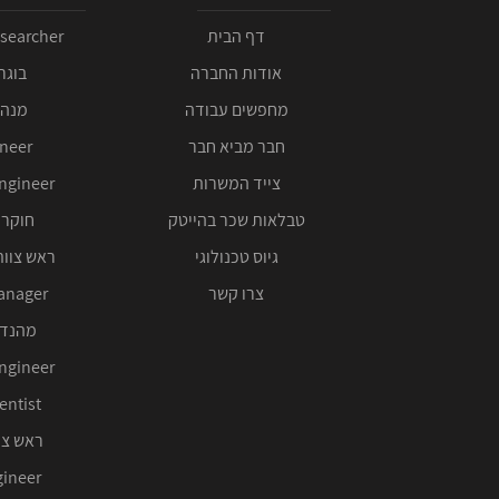
דף הבית
esearcher
אודות החברה
בוגרי 00
מחפשים עבודה
מנהל
חבר מביא חבר
ineer
צייד המשרות
ngineer
טבלאות שכר בהייטק
חוקר 
גיוס טכנולוגי
ראש צוות
צרו קשר
anager
מהנדס
ngineer
entist
ראש צו
ineer