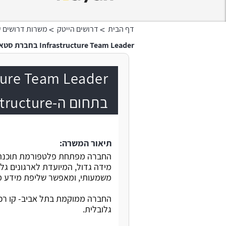
>
>
דף הבית
דרושים הייטק
משרות דרושים ע
Infrastructure Team Leader בחברת סטארט-אפ בתחום ה-Data Infrastructure
בתחום ה-Data Infrastructure
תיאור המשרה:
החברה מפתחת פלטפורמת תוכנה חד
מידה גדול, המיועדת לארגונים גלו
משמעותי, ומאפשר שליפת מידע מהירה ויע
החברה ממוקמת בתל אביב- קו רכב
גלובלית.