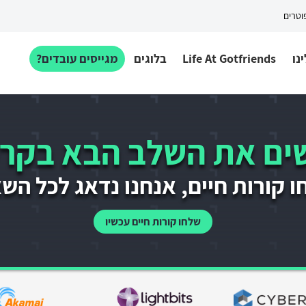
פוטרים
נו
Life At Gotfriends
בלוגים
מגייסים עובדים?
ם את השלב הבא בקרי
 קורות חיים, אנחנו נדאג לכל הש
שלחו קורות חיים עכשיו