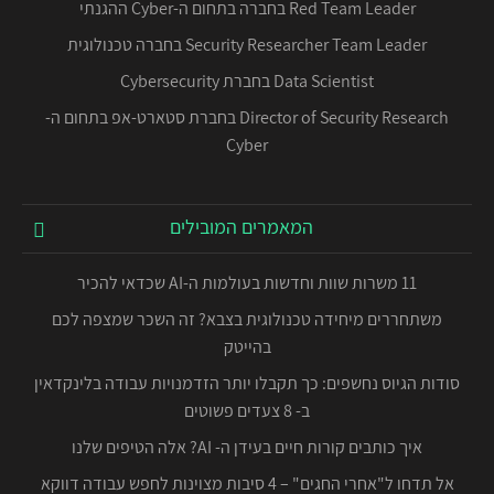
Red Team Leader בחברה בתחום ה-Cyber ההגנתי
Security Researcher Team Leader בחברה טכנולוגית
Data Scientist בחברת Cybersecurity
Director of Security Research בחברת סטארט-אפ בתחום ה-
Cyber
המאמרים המובילים
11 משרות שוות וחדשות בעולמות ה-AI שכדאי להכיר
משתחררים מיחידה טכנולוגית בצבא? זה השכר שמצפה לכם
בהייטק
סודות הגיוס נחשפים: כך תקבלו יותר הזדמנויות עבודה בלינקדאין
ב- 8 צעדים פשוטים
איך כותבים קורות חיים בעידן ה- AI? אלה הטיפים שלנו
אל תדחו ל"אחרי החגים" – 4 סיבות מצוינות לחפש עבודה דווקא