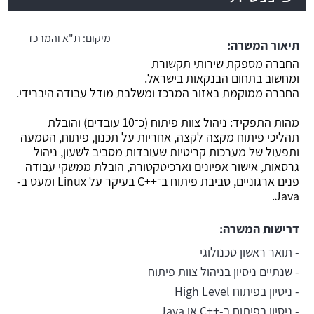
משרה חמה
מיקום:
ת"א והמרכז
תיאור המשרה:
החברה מספקת שירותי תקשורת
ומחשוב בתחום הבנקאות בישראל.
החברה ממוקמת באזור המרכז ומשלבת מודל עבודה היברידי.
מהות התפקיד: ניהול צוות פיתוח (כ־10 עובדים) והובלת
תהליכי פיתוח מקצה לקצה, אחריות על תכנון, פיתוח, הטמעה
ותפעול של מערכות קריטיות שעובדות מסביב לשעון, ניהול
גרסאות, אישור אפיונים וארכיטקטורה, הובלת ממשקי עבודה
פנים ארגוניים, סביבת פיתוח ב־++C בעיקר על Linux ומעט ב-
Java.
דרישות המשרה:
- תואר ראשון טכנולוגי
- שנתיים ניסיון בניהול צוות פיתוח
- ניסיון בפיתוח High Level
- ניסיון בפיתוח ב-++C או Java