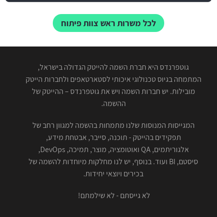
לכל משרות ראש צוות פיתוח
גוטפרנדס היא חברת השמה להייטק הגדולה בישראל,
המתמחה בגיוס טכנולוגי איכותי לסטארטאפים ולחברות הייטק
מובילות. יש חברות השמה ויש את גוטפרנדס – ההייטק של
ההשמה.
המגייסות המנוסות שלנו מתמחות בהשמה למגוון רחב של
תפקידים בהייטק - תוכנה, סייבר, אבטחת מידע,
אלגוריתמים, QA ואוטומציה, מוצר, תמיכה, DevOps,
סיסטם, BI ועוד. בנוסף, יש לנו מחלקות מיוחדות להשמה של
בכירים ויוצאי יחידות.
לא גייסתם - לא שילמתם!