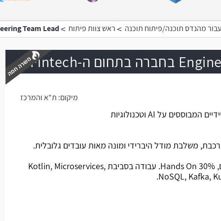
>
>
בור מהנדס תוכנה/פיתוח תוכנה
ראש צוות פיתוח
Engineering Team Lead בחברה בתחום
ום ה-Fintech
מיקום:
ת"א והמרכז
משרה חמה
החברה פיתחה פתרונות אשראי מיידיים המבוססים על AI וטכנולוגיות
כבת, משלבת מודל היברידי ומונה מאות עובדים גלובלית.
מהות התפקיד: ניהול של 5 עובדים, 30% Hands On. עבודה בסביבת Kotlin, Microservices,
NoSQL, Kafka, Ku