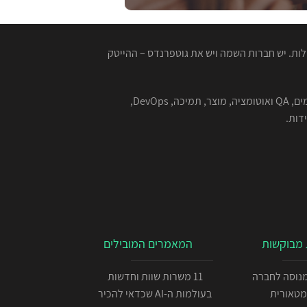
ות. יש חברות השמה ויש את גוטפרנדס – ההייטק
המגייסות המנוסות שלנו מתמחות בהשמה למגוון רחב של תפקידים בהייטק - תוכנה, סייבר, אבטחת מידע, אלגוריתמים, QA ואוטומציה, מוצר, תמיכה, DevOps,
מבוקשות
המאמרים המובילים
כניתן IOS מנוסה לחברה
11 משרות שוות וחדשות
מטאורית
בעולמות ה-AI שכדאי להכיר