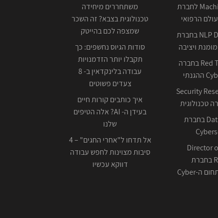
Machine Learning לחברת
משתחררים מיחידה
ולם הרפואי
טכנולוגית בצבא? זה השכר
שמצפה לכם בהייטק
NLP Data Scientist בחברת
ומנת ויציבה
סודות הגיוס נחשפים: כך
תקבלו יותר הזדמנויות
Red Team Leader בחברה
עבודה בלינקדאין ב- 8
צעדים פשוטים
Security Res
איך כותבים קורות חיים
בעידן ה- AI? אלה הטיפים
Data Scientist בחברת
שלנו
Cybers
אל תדחו ל"אחרי החגים" – 4
Director o
סיבות מצוינות לחפש עבודה
Research בחברת
דווקא עכשיו
ה-Cyber