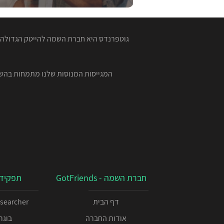
גוטפרנדס היא חברת השמה להייטק הגדולה ב
חברת השמה - GotFriends
תפקידי
דף הבית
esearcher
אודות החברה
בוגרי 00