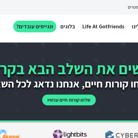
פוטרים
נו
Life At Gotfriends
בלוגים
מגייסים עובדים?
ם את השלב הבא בקרי
 קורות חיים, אנחנו נדאג לכל הש
שלחו קורות חיים עכשיו