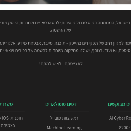
ישראל, המתמחה בגיוס טכנולוגי איכותי לסטארטאפים ולחברות הייטק מוביל
של ההשמה.
סיסטם, BI ועוד. בנוסף, יש לנו מחלקות מיוחדות להשמה של בכירים ויוצאי יחידות.
לא גייסתם - לא שילמתם!
ם מבוקשים
דפים פופולארים
משרות 
AI Cyber R
ראש צוות מובייל
תו
בצמיחה 
82
Machine Learning