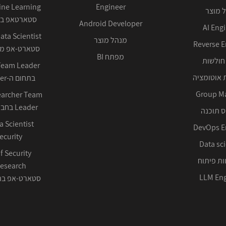
Engineer
 מוצר
סטארטאפ בע
Android Developer
AI Eng
מנהל מוצר
Reverse E
סטארט-אפ ממ
מפתח BI
חולשות
 אוטומציה
בתחום ה-Cyber ההגנתי
Group M
earcher Team
Leader בחברה טכנולוגית
 תוכנה
DevOps E
ecurity
Data sci
f Security
ות פיתוח
LLM Eng
סטארט-אפ בתחום 