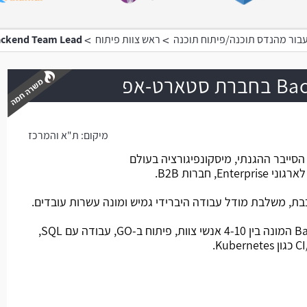
>
>
בור מהנדס תוכנה/פיתוח תוכנה
ראש צוות פיתוח
Backend Team Lead בחברת סטארט
רט-אפ
מיקום:
ת"א והמרכז
משרה חמה
ייבר ההגנתי, מיסקונפיגורציה בעולם
 חברות B2B.
ת, משלבת מודל עבודה היברידי גמיש ומונה עשרות עובדים.
מהות התפקיד: ניהול צוות Backend המונה בין 4-10 אנשי צוות, פיתוח ב-GO, עבודה עם SQL,