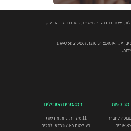
ות. יש חברות השמה ויש את גוטפרנדס – ההייטק
המגייסות המנוסות שלנו מתמחות בהשמה למגוון רחב של תפקידים בהייטק - תוכנה, סייבר, אבטחת מידע, אלגוריתמים, QA ואוטומציה, מוצר, תמיכה, DevOps,
מבוקשות
המאמרים המובילים
כניתן IOS מנוסה לחברה
11 משרות שוות וחדשות
מטאורית
בעולמות ה-AI שכדאי להכיר