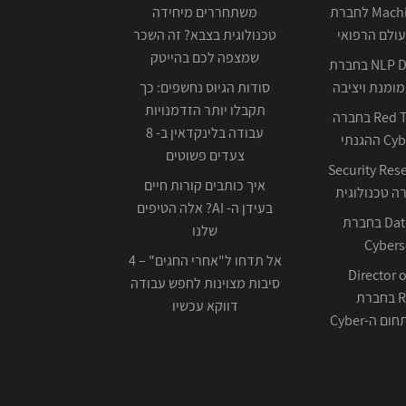
Machine Learning לחברת
משתחררים מיחידה
ולם הרפואי
טכנולוגית בצבא? זה השכר
שמצפה לכם בהייטק
NLP Data Scientist בחברת
ומנת ויציבה
סודות הגיוס נחשפים: כך
תקבלו יותר הזדמנויות
Red Team Leader בחברה
עבודה בלינקדאין ב- 8
צעדים פשוטים
Security Res
איך כותבים קורות חיים
בעידן ה- AI? אלה הטיפים
Data Scientist בחברת
שלנו
Cybers
אל תדחו ל"אחרי החגים" – 4
Director o
סיבות מצוינות לחפש עבודה
Research בחברת
דווקא עכשיו
ה-Cyber