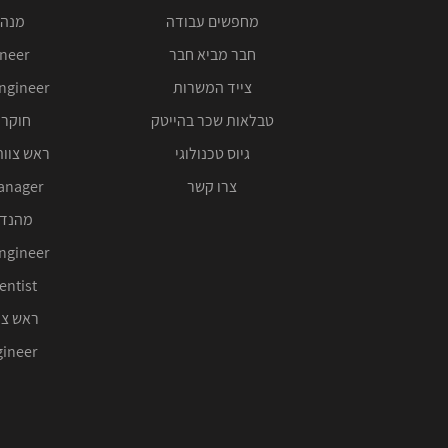
מחפשים עבודה
מנהל
חבר מביא חבר
ineer
צייד המשרות
ngineer
טבלאות שכר בהייטק
חוקר 
גיוס טכנולוגי
ראש צוות
צרו קשר
anager
מהנדס
ngineer
entist
ראש צו
ineer