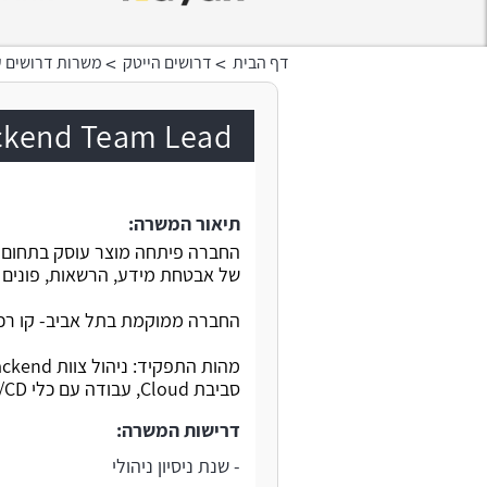
>
>
דף הבית
דרושים הייטק
משרות דרושים ע
Backend Team Lead בחברת סטא
תיאור המשרה:
החברה פיתחה מוצר עוסק בתחום הס
של אבטחת מידע, הרשאות, פונים לארגוני Enterprise,
החברה ממוקמת בתל אביב- קו רכב
סביבת Cloud, עבודה עם כלי CI/CD כגון Kubernetes.
דרישות המשרה:
- שנת ניסיון ניהולי