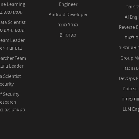
Engineer
 מוצר
סטארטאפ בע
Android Developer
AI Eng
מנהל מוצר
Reverse E
סטארט-אפ ממ
מפתח BI
חולשות
 אוטומציה
בתחום ה-Cyber ההגנתי
Group M
earcher Team
Leader בחברה טכנולוגית
 תוכנה
DevOps E
ecurity
Data sci
f Security
ות פיתוח
LLM Eng
סטארט-אפ בתחום 