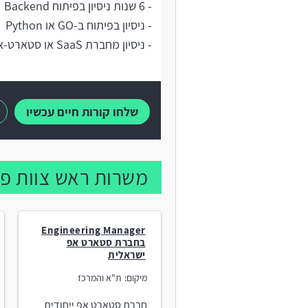
- 6 שנות ניסיון בפיתוח Backend
- ניסיון בפיתוח ב-GO או Python
- ניסיון מחברת SaaS או סטארט-אפ
שלחו קורות חיים עכשיו
משרות ראש צוות פי
Engineering Manager
בחברת סטארט אפ
ישראלית
מיקום:
ת"א והמרכז
חברת סטארט אפ ייחודית