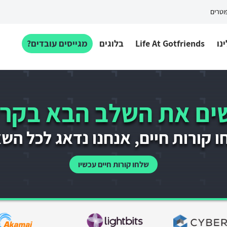
פוטרים
נו
Life At Gotfriends
בלוגים
מגייסים עובדים?
ם את השלב הבא בקרי
 קורות חיים, אנחנו נדאג לכל הש
שלחו קורות חיים עכשיו