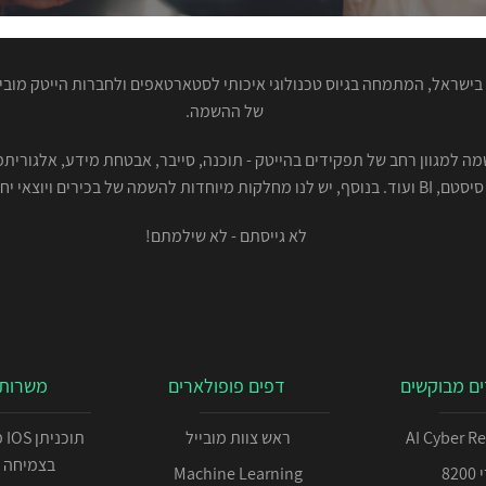
ישראל, המתמחה בגיוס טכנולוגי איכותי לסטארטאפים ולחברות הייטק מוביל
של ההשמה.
סיסטם, BI ועוד. בנוסף, יש לנו מחלקות מיוחדות להשמה של בכירים ויוצאי יחידות.
לא גייסתם - לא שילמתם!
ם מבוקשים
דפים פופולארים
משרות 
AI Cyber R
ראש צוות מובייל
תו
בצמיחה 
82
Machine Learning