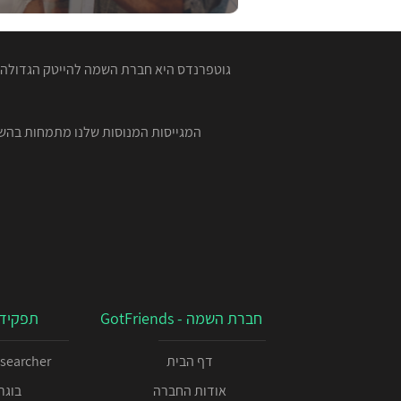
גוטפרנדס היא חברת השמה להייטק הגדולה ב
חברת השמה - GotFriends
תפקידי
דף הבית
esearcher
אודות החברה
בוגרי 00