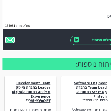
מס' משרה: 154081
שלחו פרופיל
תוח נוספות:
Development Team
Software Engineer
Team Lead בחברת
Leader בחברת הייטק
Start Up בתחום ה-
מצליחה בתחום הDigital
Experience
Fintech
מיקום:
ת"א והמרכז
מיקום:
ת"א והמרכז
Managment
אנחנו מגייסים Software
אנחנו מגייסים וזו ההזדמנות