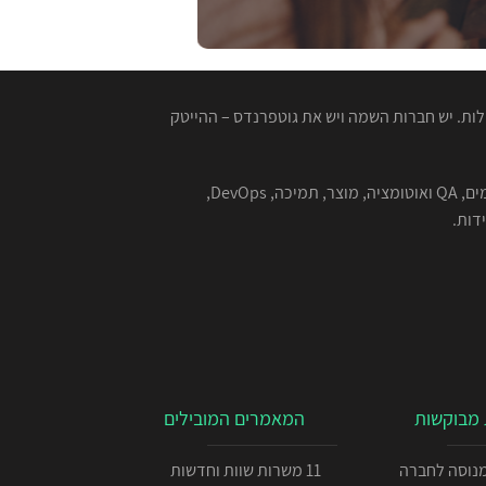
ות. יש חברות השמה ויש את גוטפרנדס – ההייטק
המגייסות המנוסות שלנו מתמחות בהשמה למגוון רחב של תפקידים בהייטק - תוכנה, סייבר, אבטחת מידע, אלגוריתמים, QA ואוטומציה, מוצר, תמיכה, DevOps,
מבוקשות
המאמרים המובילים
כניתן IOS מנוסה לחברה
11 משרות שוות וחדשות