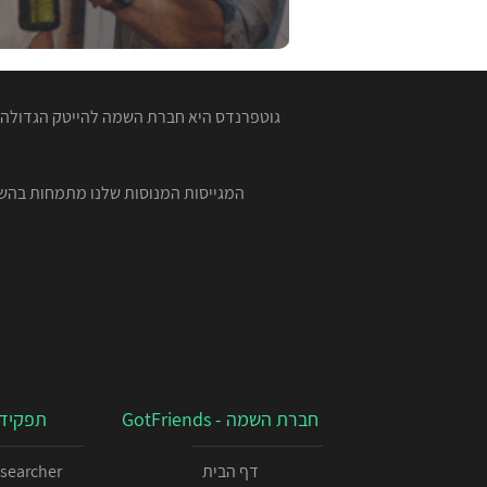
גוטפרנדס היא חברת השמה להייטק הגדולה ב
חברת השמה - GotFriends
תפקידי
דף הבית
esearcher