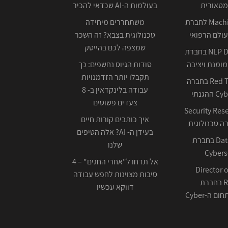
מטאורית
בעולמות ה-AI שכדאי להכיר
Machine Learning לחברת
משתחררים מיחידה
ולם הרפואי
טכנולוגית בצבא? זה השכר
שמצפה לכם בהייטק
NLP Data Scientist בחברת
ומנת ויציבה
סודות הגיוס נחשפים: כך
תקבלו יותר הזדמנויות
Red Team Leader בחברה
עבודה בלינקדאין ב- 8
צעדים פשוטים
Security Res
איך כותבים קורות חיים
בעידן ה- AI? אלה הטיפים
Data Scientist בחברת
שלנו
Cybers
אל תדחו ל"אחרי החגים" – 4
Director o
סיבות מצוינות לחפש עבודה
Research בחברת
דווקא עכשיו
ה-Cyber