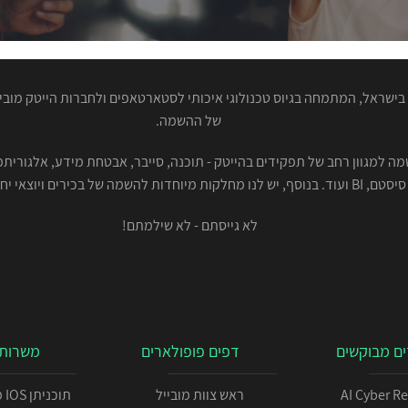
ישראל, המתמחה בגיוס טכנולוגי איכותי לסטארטאפים ולחברות הייטק מוביל
של ההשמה.
סיסטם, BI ועוד. בנוסף, יש לנו מחלקות מיוחדות להשמה של בכירים ויוצאי יחידות.
לא גייסתם - לא שילמתם!
ם מבוקשים
דפים פופולארים
משרות 
AI Cyber R
ראש צוות מובייל
תו