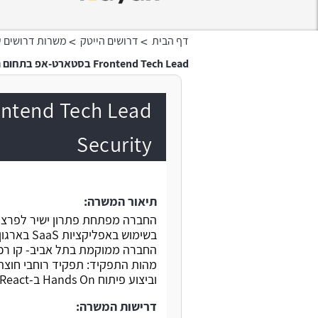
>
>
דף הבית
דרושים הייטק
משרות דרושים ע
Frontend Tech Lead בסטארט-אפ בתחום ה-SaaS Security
Security
תיאור המשרה:
החברה מפתחת פתרון ישיר לפרצו
בשימוש באפליקציות SaaS בארגון. מוצר החברה ב-Production ויש לקוחות משלמים.
החברה ממוקמת בתל אביב- קו רכבת, מש
וביצוע פיתוח Hands On ב-TypeScript & React, ארכיטקטורה ו-Design.
דרישות המשרה: