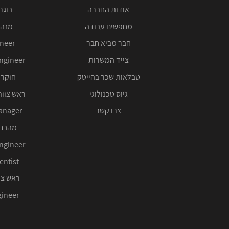
אודות החברה
בוגרי 00
מחפשים עבודה
מנהל
חבר מביא חבר
ineer
צייד המשרות
ngineer
טבלאות שכר בהייטק
חוקר 
גיוס טכנולוגי
ראש צוות
צרו קשר
anager
מהנדס
ngineer
entist
ראש צו
ineer