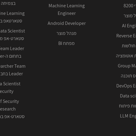
בצמיחה 
82
Machine Learning
Engineer
 מוצר
סטארטאפ בע
Android Developer
AI Eng
מנהל מוצר
Reverse E
סטארט-אפ ממ
מפתח BI
חולשות
 אוטומציה
בתחום ה-Cyber ההגנתי
Group M
earcher Team
Leader בחברה טכנולוגית
 תוכנה
DevOps E
ecurity
Data sci
f Security
ות פיתוח
LLM Eng
סטארט-אפ בתחום 