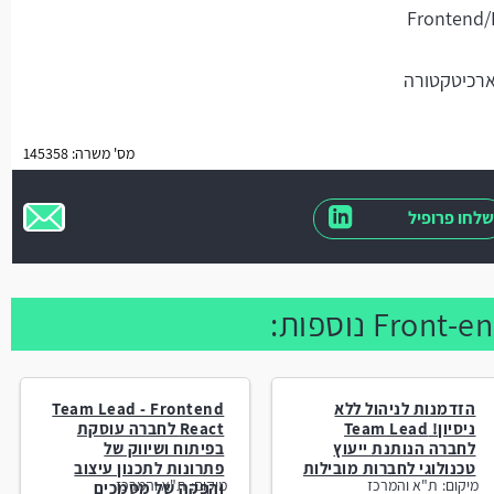
מס' משרה: 145358
שלחו פרופיל
הזדמנות לניהול ללא
Team Lead - Frontend
ניסיון! Team Lead
React לחברה עוסקת
לחברה הנותנת ייעוץ
בפיתוח ושיווק של
טכנולוגי לחברות מובילות
פתרונות לתכנון עיצוב
מיקום:
ת"א והמרכז
מיקום:
ת"א והמרכז
והפקה של מסמכים