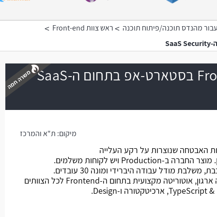
>
>
בור מהנדס תוכנה/פיתוח תוכנה
ראש צוות Front-end
Frontend Tech Lead בסטארט-אפ בתחום ה-SaaS
משרה חמה
מיקום:
ת"א והמרכז
ת האבטחה שנוצרות על רקע העלייה
לבת מודל עבודה היברידי ומונה 30 עובדים.
מהות התפקיד: תפקיד רוחבי חוצה ארגון, אוטוריטה מקצועית בתחום ה-Frontend לכל הצוותים