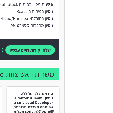
- 6 שנות ניסיון בפיתוח Frontend/Full Stack
- ניסיון בפיתוח ב-React
- ניסיון בהובלה/Lead/Principal/ארכיטקטורה
- ניסיון מחברות סטארט-אפ
שלחו קורות חיים עכשיו
משרות ראש צוות Front-end נוספות:
הזדמנות לניהול ללא
ניסיון! Frontend Team
Lead Developer לחברה
שפיתחה מערכת מבוססת
מיקום:
ת"א והמרכז
AI המסוגלת לתקן תקלות