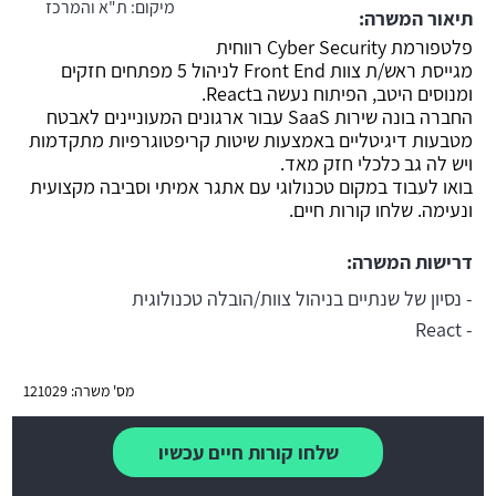
מיקום:
ת"א והמרכז
תיאור המשרה:
משרה חמה
פלטפורמת Cyber Security רווחית
מגייסת ראש/ת צוות Front End לניהול 5 מפתחים חזקים
ומנוסים היטב, הפיתוח נעשה בReact.
החברה בונה שירות SaaS עבור ארגונים המעוניינים לאבטח
מטבעות דיגיטליים באמצעות שיטות קריפטוגרפיות מתקדמות
ויש לה גב כלכלי חזק מאד.
בואו לעבוד במקום טכנולוגי עם אתגר אמיתי וסביבה מקצועית
ונעימה. שלחו קורות חיים.
דרישות המשרה:
- נסיון של שנתיים בניהול צוות/הובלה טכנולוגית
- React
מס' משרה: 121029
שלחו קורות חיים עכשיו