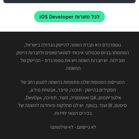
לכל משרות iOS Developer
גוטפרנדס היא חברת השמה להייטק הגדולה בישראל,
המתמחה בגיוס טכנולוגי איכותי לסטארטאפים ולחברות הייטק
מובילות. יש חברות השמה ויש את גוטפרנדס – ההייטק של
ההשמה.
המגייסות המנוסות שלנו מתמחות בהשמה למגוון רחב של
תפקידים בהייטק - תוכנה, סייבר, אבטחת מידע,
אלגוריתמים, QA ואוטומציה, מוצר, תמיכה, DevOps,
סיסטם, BI ועוד. בנוסף, יש לנו מחלקות מיוחדות להשמה של
בכירים ויוצאי יחידות.
לא גייסתם - לא שילמתם!