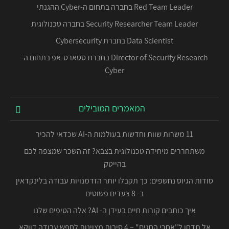
Red Team Leader בחברה בתחום ה-Cyber ההגנתי
Security Researcher Team Leader בחברה טכנולוגית
Data Scientist בחברת Cybersecurity
Director of Security Research בחברת סטארט-אפ בתחום ה-
Cyber
המאמרים המובילים
11 משרות שוות וחדשות בעולמות ה-AI שכדאי להכיר
משתחררים מיחידה טכנולוגית בצבא? זה השכר שמצפה לכם
בהייטק
סודות הגיוס נחשפים: כך תקבלו יותר הזדמנויות עבודה בלינקדאין
ב- 8 צעדים פשוטים
איך כותבים קורות חיים בעידן ה- AI? אלה הטיפים שלנו
אל תדחו ל"אחרי החגים" – 4 סיבות מצוינות לחפש עבודה דווקא