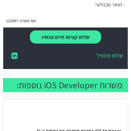
- תואר טכנולוגי
מס' משרה: 122497
שלחו קורות חיים עכשיו
שלחו פרופיל
משרות iOS Developer נוספות:
iOS Engineer בחברת סטארט-אפ בתחום ה-AI