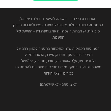
גוטפרנדס היא חברת השמה להייטק הגדולה בישראל,
המתמחה בגיוס טכנולוגי איכותי לסטארטאפים ולחברות הייטק
מובילות. יש חברות השמה ויש את גוטפרנדס – ההייטק של
ההשמה.
המגייסות המנוסות שלנו מתמחות בהשמה למגוון רחב של
תפקידים בהייטק - תוכנה, סייבר, אבטחת מידע,
אלגוריתמים, QA ואוטומציה, מוצר, תמיכה, DevOps,
סיסטם, BI ועוד. בנוסף, יש לנו מחלקות מיוחדות להשמה של
בכירים ויוצאי יחידות.
לא גייסתם - לא שילמתם!