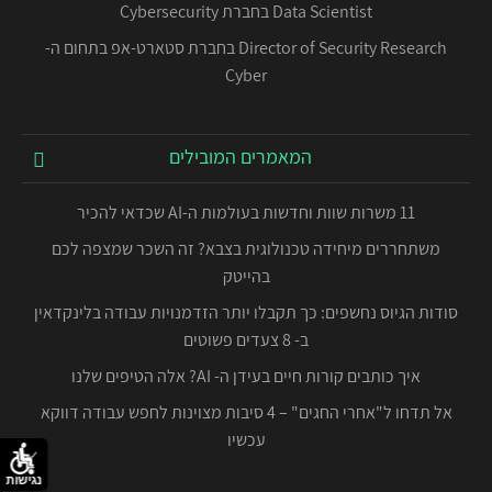
Data Scientist בחברת Cybersecurity
Director of Security Research בחברת סטארט-אפ בתחום ה-
Cyber
המאמרים המובילים
11 משרות שוות וחדשות בעולמות ה-AI שכדאי להכיר
משתחררים מיחידה טכנולוגית בצבא? זה השכר שמצפה לכם
בהייטק
סודות הגיוס נחשפים: כך תקבלו יותר הזדמנויות עבודה בלינקדאין
ב- 8 צעדים פשוטים
איך כותבים קורות חיים בעידן ה- AI? אלה הטיפים שלנו
אל תדחו ל"אחרי החגים" – 4 סיבות מצוינות לחפש עבודה דווקא
עכשיו
נגישות