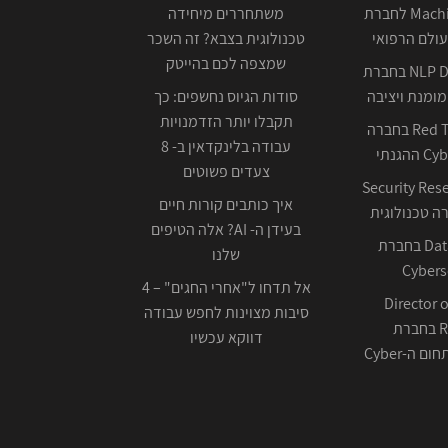
Machine Learning לחברת
משתחררים מיחידה
ולם הרפואי
טכנולוגית בצבא? זה השכר
שמצפה לכם בהייטק
NLP Data Scientist בחברת
ומנת ויציבה
סודות הגיוס נחשפים: כך
תקבלו יותר הזדמנויות
Red Team Leader בחברה
עבודה בלינקדאין ב- 8
צעדים פשוטים
Security Res
איך כותבים קורות חיים
בעידן ה- AI? אלה הטיפים
Data Scientist בחברת
שלנו
Cybers
אל תדחו ל"אחרי החגים" – 4
Director o
סיבות מצוינות לחפש עבודה
Research בחברת
דווקא עכשיו
ה-Cyber