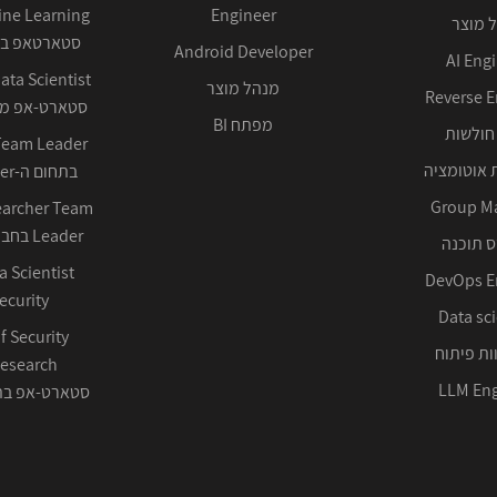
Engineer
 מוצר
סטארטאפ בע
Android Developer
AI Eng
מנהל מוצר
Reverse E
סטארט-אפ ממ
מפתח BI
חולשות
 אוטומציה
בתחום ה-Cyber ההגנתי
Group M
earcher Team
Leader בחברה טכנולוגית
 תוכנה
DevOps E
ecurity
Data sci
f Security
ות פיתוח
LLM Eng
סטארט-אפ בתחום 