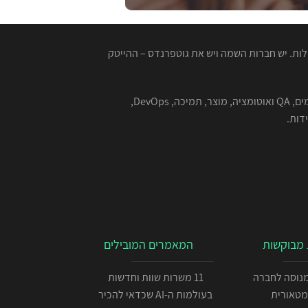
ות. יש חברות השמה ויש את גוטפרנדס – ההייטק
המגייסות המנוסות שלנו מתמחות בהשמה למגוון רחב של תפקידים בהייטק - תוכנה, סייבר, אבטחת מידע, אלגוריתמים, QA ואוטומציה, מוצר, תמיכה, DevOps,
מבוקשות
המאמרים המובילים
כניתן IOS מנוסה לחברה
11 משרות שוות וחדשות
מטאורית
בעולמות ה-AI שכדאי להכיר