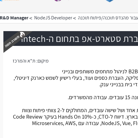
>
>
בור מהנדס תוכנה/פיתוח תוכנה
NodeJS Developer
R&D Manager בחברת סטארט-אפ בתחום ה-Fintech
מיקום:
ת"א והמרכז
משרה חמה
החברה פיתחה פלטפורמת B2B SaaS לניהול מתחמים משותפים ובנייני
קה, העברת כספים ועוד, בעלי רישיון לשמש כארנק דיגיטלי,
רדים.
מהות התפקיד: ניהול של ראש צוות אחד ושל שישה עובדים, המחולקים ל-2 צוותי פיתוח וצוות
DevOps, חלק יושבים בהודו וחלק בארץ. דיווח ל-CTO, כ-10% Hands On בעיקר Code Review
וכדומה. הצוותים מפתחים ב-NodeJS, Vue, Flutter, עבודה עם Microservices, AWS,