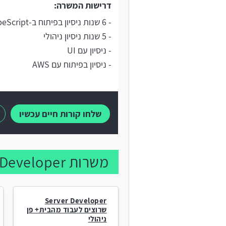
דרישות המשרה:
- 6 שנות ניסיון בפיתוח ב-NodeJS/JavaScript/TypeScript
- 5 שנות ניסיון ניהולי
- ניסיון עם UI
- ניסיון בפיתוח עם AWS
שלחו קורות חיים עכשיו
משרות NodeJS Developer נוספות:
Server Developer
שרוצים לעבוד מהבית+ פן
ניהולי