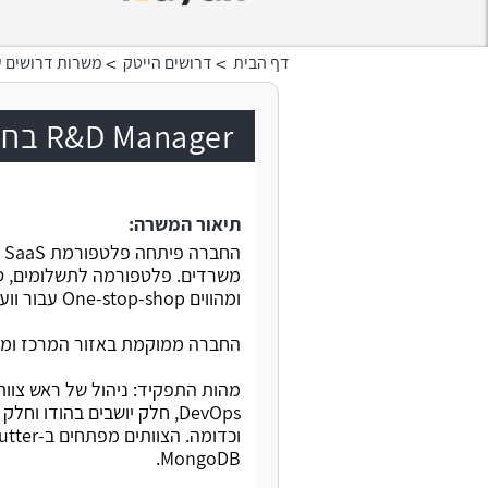
>
>
דף הבית
דרושים הייטק
משרות דרושים ע
R&D Manager בחברת סטארט-אפ בתחום ה-Fintech
תיאור המשרה:
משרדים. פלטפורמה לתשלומים, סלי
ומהווים One-stop-shop עבור וועדי בית בבנייני ענק.
החברה ממוקמת באזור המרכז ומונה 15 עובדים. עבודה מהמש
MongoDB.