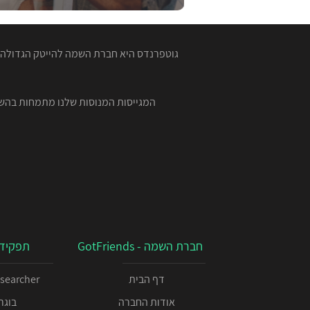
גוטפרנדס היא חברת השמה להייטק הגדולה ב
חברת השמה - GotFriends
תפקידי
דף הבית
esearcher
אודות החברה
בוגרי 00