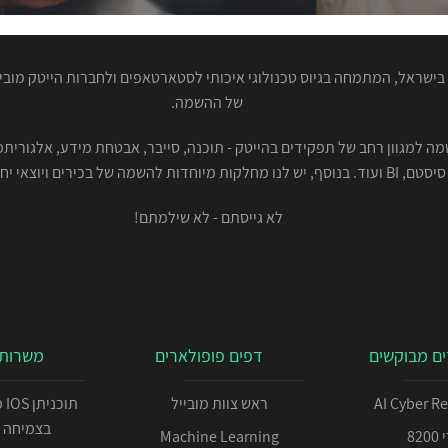
ישראל, המתמחה בגיוס טכנולוגי איכותי לסטארטאפים ולחברות הייטק מוביל
של ההשמה.
סיסטם, BI ועוד. בנוסף, יש לנו מחלקות מיוחדות להשמה של בכירים ויוצאי יחידות.
לא גייסתם - לא שילמתם!
ם מבוקשים
דפים פופולארים
משרות 
AI Cyber R
ראש צוות מובייל
תו
בצמיחה 
82
Machine Learning