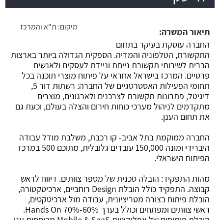
משרה חמה
מיקום:
ת"א והמרכז
תיאור המשרה:
החברה עוסקת בעיקר בתחום
התקשורת, הטלפוניה והמדיה. הספקית הגדולה ביותר בארצות
הברית לשירותי תקשורת נייחת וניידת לעסקים ולאנשים
פרטיים. המרכז בישראל אחראי על פיתוח מוצרי תוכנה בכל
תחומי הפעילות האסטרטגיים של החברה: רשתות דור 5,
דיגיטל, פתרונות תקשורת לצרכנים ולארגונים, מוצרים
מתקדמים לניהול מערכי כוחות חירום והצלה בעולם, וכעת גם
את תחום הענן.
החברה ממוקמת בתל אביב- קו רכבת, משלבת מודל עבודה
היברידי ומונה 150,000 עובדים גלובלית, מתוכם 500 במרכז
הפיתוח הישראלי.
מהות התפקיד: הובלה טכנית של מספר צוותים. דיווח לראש
קבוצה. התפקיד כולל הובלת Design רוחביים, ארכיטקטורה,
הובלת פיתוח בצורה מטריציונית, עבודה מול ארכיטקטים,
ראשי צוותים ומפתחים וכולל בערך 60%-70% Hands On.
הובלת פיתוחים של אפליקציות Mobile & SaaS מבוססות ענן