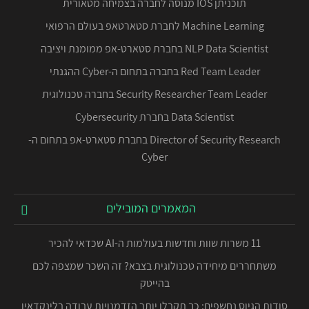
תוכניתן IOS מנוסה לחברה בצמיחה מטאורית
Machine Learning לחברת סטארטאפ בעולם הרפואי
NLP Data Scientist בחברת סטארט-אפ ממומנת ויציבה
Red Team Leader בחברה בתחום ה-Cyber ההגנתי
Security Researcher Team Leader בחברה טכנולוגית
Data Scientist בחברת Cybersecurity
Director of Security Research בחברת סטארט-אפ בתחום ה-
Cyber
המאמרים המובילים
11 משרות שוות וחדשות בעולמות ה-AI שכדאי להכיר
משתחררים מיחידה טכנולוגית בצבא? זה השכר שמצפה לכם
בהייטק
סודות הגיוס נחשפים: כך תקבלו יותר הזדמנויות עבודה בלינקדאין