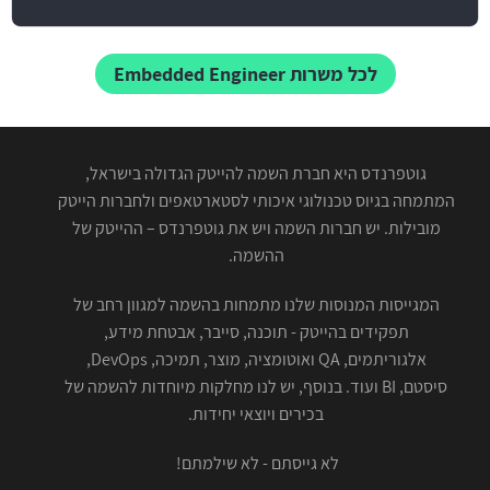
לכל משרות Embedded Engineer
גוטפרנדס היא חברת השמה להייטק הגדולה בישראל,
המתמחה בגיוס טכנולוגי איכותי לסטארטאפים ולחברות הייטק
מובילות. יש חברות השמה ויש את גוטפרנדס – ההייטק של
ההשמה.
המגייסות המנוסות שלנו מתמחות בהשמה למגוון רחב של
תפקידים בהייטק - תוכנה, סייבר, אבטחת מידע,
אלגוריתמים, QA ואוטומציה, מוצר, תמיכה, DevOps,
סיסטם, BI ועוד. בנוסף, יש לנו מחלקות מיוחדות להשמה של
בכירים ויוצאי יחידות.
לא גייסתם - לא שילמתם!