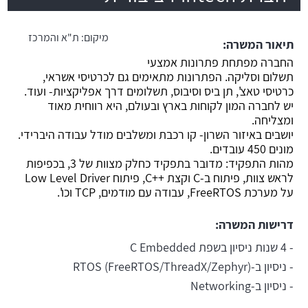
משרה חמה
מיקום:
ת"א והמרכז
תיאור המשרה:
החברה מפתחת פתרונות אמצעי
תשלום וסליקה. הפתרונות מתאימים גם לכרטיסי אשראי,
כרטיסי טאצ', תן ביס וסיבוס, תשלומים דרך אפליקציות- ועוד.
יש לחברה המון לקוחות בארץ ובעולם, היא רווחית מאוד
ומצליחה.
יושבים באיזור השרון- קו רכבת ומשלבים מודל עבודה היברידי.
מונים 450 עובדים.
מהות התפקיד: מדובר בתפקיד כחלק מצוות של 3, בכפיפות
לראש צוות, פיתוח ב-C וקצת ++C, פיתוח Low Level Driver
על מערכת FreeRTOS, עבודה עם מודמים, TCP וכו'.
דרישות המשרה:
- 4 שנות ניסיון בשפת C Embedded
- ניסיון ב-RTOS (FreeRTOS/ThreadX/Zephyr)
- ניסיון ב-Networking