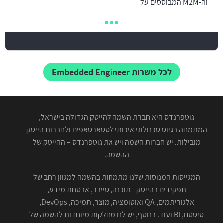
וה-M2M המבוססים על
לכל משרות Embedded Engineer
גוטפרנדס היא חברת השמה להייטק הגדולה בישראל,
המתמחה בגיוס טכנולוגי איכותי לסטארטאפים ולחברות הייטק
מובילות. יש חברות השמה ויש את גוטפרנדס – ההייטק של
ההשמה.
המגייסות המנוסות שלנו מתמחות בהשמה למגוון רחב של
תפקידים בהייטק - תוכנה, סייבר, אבטחת מידע,
אלגוריתמים, QA ואוטומציה, מוצר, תמיכה, DevOps,
סיסטם, BI ועוד. בנוסף, יש לנו מחלקות מיוחדות להשמה של