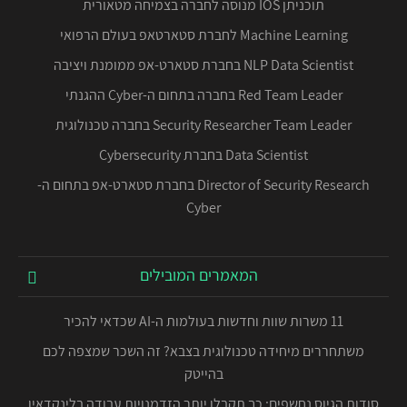
תוכניתן IOS מנוסה לחברה בצמיחה מטאורית
Machine Learning לחברת סטארטאפ בעולם הרפואי
NLP Data Scientist בחברת סטארט-אפ ממומנת ויציבה
Red Team Leader בחברה בתחום ה-Cyber ההגנתי
Security Researcher Team Leader בחברה טכנולוגית
Data Scientist בחברת Cybersecurity
Director of Security Research בחברת סטארט-אפ בתחום ה-
Cyber
המאמרים המובילים
11 משרות שוות וחדשות בעולמות ה-AI שכדאי להכיר
משתחררים מיחידה טכנולוגית בצבא? זה השכר שמצפה לכם
בהייטק
סודות הגיוס נחשפים: כך תקבלו יותר הזדמנויות עבודה בלינקדאין