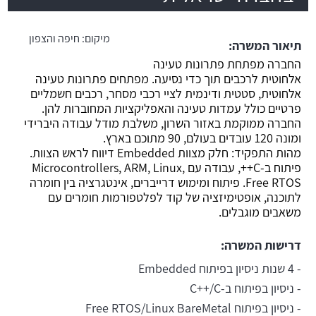
משרה חמה
מיקום:
חיפה והצפון
תיאור המשרה:
החברה מפתחת פתרונות טעינה
אלחוטית לרכבים תוך כדי נסיעה. מפתחים פתרונות טעינה
אלחוטית, סטטית ודינמית לציי רכבי מסחר, רכבים חשמליים
פרטיים כולל עמדות טעינה והאפליקציות המחוברות להן.
החברה ממוקמת באזור השרון, משלבת מודל עבודה היברידי
ומונה 120 עובדים בעולם, 90 מתוכם בארץ.
מהות התפקיד: חלק מצוות Embedded דיווח לראש הצוות.
פיתוח ב-C++, עבודה עם Microcontrollers, ARM, Linux,
Free RTOS. פיתוח ומימוש דרייברים, אינטגרציה בין חומרה
לתוכנה, אופטימיזציה של קוד לפלטפורמות חומרים עם
משאבים מוגבלים.
דרישות המשרה:
- 4 שנות ניסיון בפיתוח Embedded
- ניסיון בפיתוח ב-C++/C
- ניסיון בפיתוח Free RTOS/Linux BareMetal