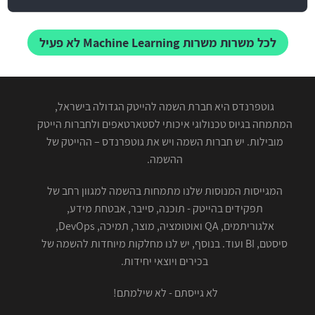
לכל משרות משרות Machine Learning לא פעיל
גוטפרנדס היא חברת השמה להייטק הגדולה בישראל,
המתמחה בגיוס טכנולוגי איכותי לסטארטאפים ולחברות הייטק
מובילות. יש חברות השמה ויש את גוטפרנדס – ההייטק של
ההשמה.
המגייסות המנוסות שלנו מתמחות בהשמה למגוון רחב של
תפקידים בהייטק - תוכנה, סייבר, אבטחת מידע,
אלגוריתמים, QA ואוטומציה, מוצר, תמיכה, DevOps,
סיסטם, BI ועוד. בנוסף, יש לנו מחלקות מיוחדות להשמה של
בכירים ויוצאי יחידות.
לא גייסתם - לא שילמתם!