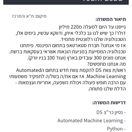
משרה חמה
מיקום:
ת"א והמרכז
תיאור המשרה:
גייסנו עד היום למעלה מ220 מיליון
דולר! כך שיש לנו גב כלכלי איתן, ודווקא עכשיו, בימים אלו,
הטכנולוגיה שלנו רלוונטית מתמיד.
אז מי אנחנו? חברת סטארטאפ בתחום הפיננסי. פיתחנו
טכנולוגיה המסייעת במניעת הונאות אשראי בעסקאות ברשת.
אנחנו מונים 300 עובדים בארץ (ועוד 100 בניו יורק).
מה אנחנו מחפשים?
ראש/ת צוות DS להקמת צוות חדש בתחום הAutomated
Machine Learning. אז אם את/ה בשל/ה לתפקיד משמעותי
עם הרבה חופש פעולה ויכולת השפעה, אחריות ועצמאות -
הדלת שלנו פתוחה.
דרישות המשרה:
- נסיון כר"צ DS
- Automated Machine Learning
- Python