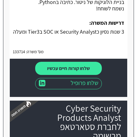
בניית הלוגיקות של ניטור. כתיבה בPython.
נשמח לשוחח!
דרישות המשרה:
3 שנות נסיון כSecurity Analyst או SOC בTier3 ומעלה
מס' משרה: 133714
שלחו קורות חיים עכשיו
שלחו פרופיל
Cyber Security
Products Analyst
לחברת סטארטאפ
מרשימה
משרה חמה