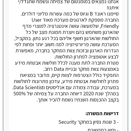
אנחנו נמצאים במומנטום של צמיחה ונשמח שתגדל/י
איתנו!
סיימנו ראונד B וגיוס של כמה עשרות מליוני דולרים.
החברה מספקת לארגונים מערכת מאוד User
Friendly, שלמעשה עושה אינטגרציה למוצרי מדף
שהארגון משתמש בהם ויוצרת תמונת מצב של כל
החולשות שהארגון חשוף אליהם בכל רגע נתון. במקביל,
המערכת עושה פריורטיזציה למה חשוב יותר ופחות לפי
הגדרות הארגון ובזכות צוות המחקר בחברה, מאפשרת
לבצע אוטומציה לפתרון החולשות.
מטרת החברה לתת מענה לכלל חולשות אבטחת מידע
באמצעות צוות מחקר ובניית Data רחב.
התפקיד כולל הצטרפות לצוות קיים, מדובר במציאת
פתרון לחולשות אבטחת מידע, עדכון פתרונות לחולשות
במערכת, עבודה צמודה עם אנליסטים וData Scientist.
במהלך שנת 2020 דיווחה החברה על צמיחה של 500%
בקצב ההכנסות השנתי! נשמח להכיר אותך.
דרישות המשרה:
- 3 שנות נסיון במחקר Security
- נסיון בתקשורת