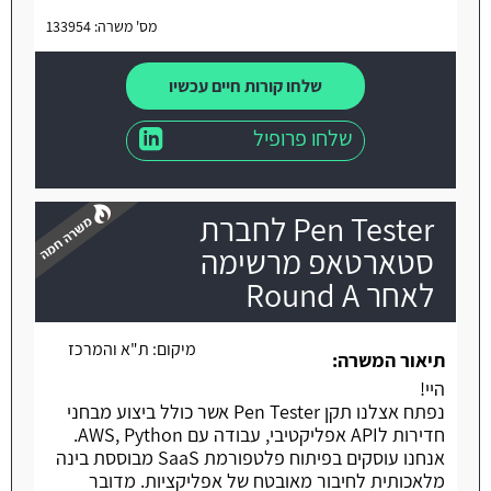
מס' משרה: 133954
שלחו קורות חיים עכשיו
שלחו פרופיל
Pen Tester לחברת
סטארטאפ מרשימה
לאחר Round A
משרה חמה
מיקום:
ת"א והמרכז
תיאור המשרה:
היי!
נפתח אצלנו תקן Pen Tester אשר כולל ביצוע מבחני
חדירות לAPI אפליקטיבי, עבודה עם AWS, Python.
אנחנו עוסקים בפיתוח פלטפורמת SaaS מבוססת בינה
מלאכותית לחיבור מאובטח של אפליקציות. מדובר