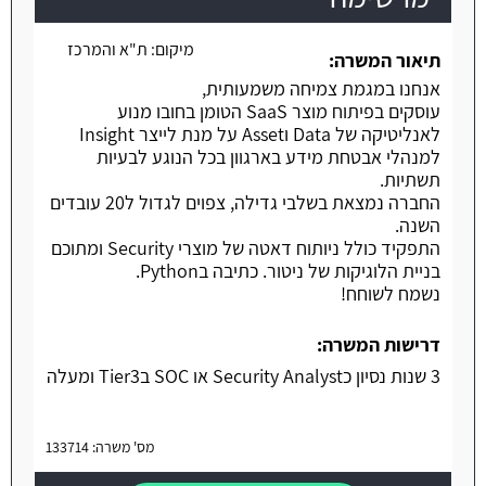
מיקום:
ת"א והמרכז
תיאור המשרה:
אנחנו במגמת צמיחה משמעותית,
עוסקים בפיתוח מוצר SaaS הטומן בחובו מנוע
לאנליטיקה של Data וAsset על מנת לייצר Insight
למנהלי אבטחת מידע בארגוון בכל הנוגע לבעיות
תשתיות.
החברה נמצאת בשלבי גדילה, צפוים לגדול ל20 עובדים
השנה.
התפקיד כולל ניותוח דאטה של מוצרי Security ומתוכם
בניית הלוגיקות של ניטור. כתיבה בPython.
נשמח לשוחח!
דרישות המשרה:
3 שנות נסיון כSecurity Analyst או SOC בTier3 ומעלה
מס' משרה: 133714