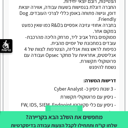
הצטיינות, רובם יוצאי יחידות.
החברה דוגלת בגמישות בשעות עבודה, אווירה יוצאת
דופן, וגישה פתוחה באופן כללי לצרכי העובדים. Dog
Friendly.
בחברה אחוזי עזיבה אפסיים בR&D כמו שאין כמעט
במקום אחר.
ממוקמים בתל אביב ליד, מרחק הליכה מהרכבת-
עובדים במתכונת של יומיים מהבית.
כפיפות לראש צוות אנליזה, הצטרפות לצוות של 4
נגישות
אנליסטים, אחראיות על מחקר Opsec ועבודה עם
פרוטוקולי תקשורת.
נשמח להיפגש
דרישות המשרה:
- 3 שנות ניסיון כ- Cyber Analyst
- ניסיון עם פרוטוקולי תקשורת
- ניסיון עם כלי סקיוריטי FW, IDS, SIEM, Endpoint
Protection
מחפשים את השלב הבא בקריירה?
שלחו קו"ח ותתחילו לקבל הצעות עבודה בדיסקרטיות