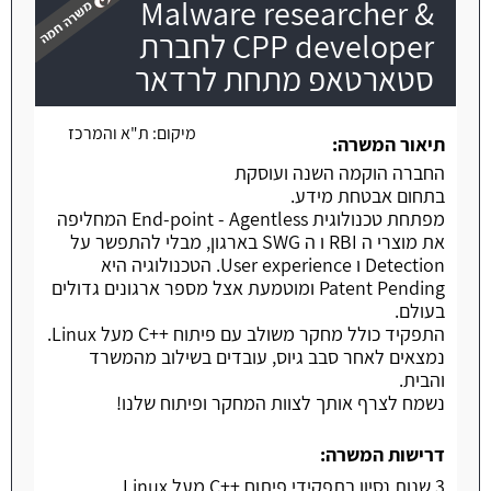
Malware researcher &
CPP developer לחברת
סטארטאפ מתחת לרדאר
משרה חמה
מיקום:
ת"א והמרכז
תיאור המשרה:
החברה הוקמה השנה ועוסקת
בתחום אבטחת מידע.
מפתחת טכנולוגית End-point - Agentless המחליפה
את מוצרי ה RBI ו ה SWG בארגון, מבלי להתפשר על
Detection ו User experience. הטכנולוגיה היא
Patent Pending ומוטמעת אצל מספר ארגונים גדולים
בעולם.
התפקיד כולל מחקר משולב עם פיתוח ++C מעל Linux.
נמצאים לאחר סבב גיוס, עובדים בשילוב מהמשרד
והבית.
נשמח לצרף אותך לצוות המחקר ופיתוח שלנו!
דרישות המשרה:
3 שנות נסיון בתפקידי פיתוח ++C מעל Linux