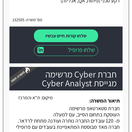
רקע טכני (פיתוח, QA, אנליזה)
מס' משרה: 132505
שלחו קורות חיים עכשיו
שלחו פרופיל
חברת Cyber מרשימה
מגייסת Cyber Analyst
מיקום:
ת"א והמרכז
משרה חמה
תיאור המשרה:
חברת סטארטאפ מרשימה
העוסקת בתחום הסייב, עם למעלה
מ- 120 עובדים החברה נותרה ועודנה מתחת לרדאר.
חברה מאד מבוססת המתאפיינת בעובדים עם פרופילי