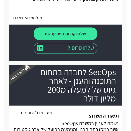
מס' משרה: 133780
שלחו קורות חיים עכשיו
שלחו פרופיל
SecOps לחברה בתחום
התוכנה והענן - לאחר
גיוס של למעלה מ200
מליון דולר
משרה חמה
מיקום:
ת"א והמרכז
תיאור המשרה:
נשמח לעניין במשרת SecOps
אשר במסגרתה תכנון והטמעה בפועל של ארכיטקטורות