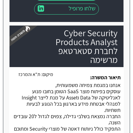
שלחו פרופיל
Cyber Security
Products Analyst
לחברת סטארטאפ
מרשימה
משרה חמה
מיקום:
ת"א והמרכז
תיאור המשרה:
אנחנו במגמת צמיחה משמעותית,
עוסקים בפיתוח מוצר SaaS הטומן בחובו מנוע
לאנליטיקה של Data וAsset על מנת לייצר Insight
למנהלי אבטחת מידע בארגוון בכל הנוגע לבעיות
תשתיות.
החברה נמצאת בשלבי גדילה, צפוים לגדול ל20 עובדים
השנה.
התפקיד כולל ניותוח דאטה של מוצרי Security ומתוכם