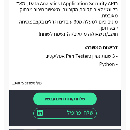
בApplication Security API ו Data Analytics , מאד
רלוונטי לאור תקופת הקורונה, מאפשר חיבור מרחוק
מאובטח.
מונים כיום למעלה מ30 עובדים וגדלים בקצב צמיחה
יוצא דופן!
חושב/ת שאת/ה מתאים/ה? נשמח לשוחח!
דרישות המשרה:
- 3 שנות נסיון כPen Tester אפליקטיבי
- Python
מס' משרה: 134075
שלחו קורות חיים עכשיו
שלחו פרופיל