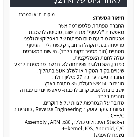
משרה חמה
מיקום:
ת"א והמרכז
תיאור המשרה:
החברה מפתחת פלטפורמה אשר
מאפשרת "לעטוף" את היישום, מוסיפה לו שכבת
אבטחה מיד עם סיום הפיתוח של האפליקציה ולפני
פריסתה בפני הקהל הרחב ,רק כשתהליך העיטוף
מסתיים (תוך מספר דקות בלבד), היישום המאובטח
עולה לחנות האפליקציות.
כמו כן, הטכנולוגיה שפותחה לא דורשת מהמפתח לבצע
שינויים בקוד המקור או לשלב SDK בתהליך.
החברה גייסה עד כה 27 מיליון דולר.
מונים כ-50 איש בעולם, 35 מתוכם בארץ.
יושבים בתל אביב קרוב לרכבת- מאפשרים יום עבודה
מהבית בלבד .
מדובר על הצטרפות לצוות של 5 חוקרים.
הצוות בעיקר עוסק ב Reverse Engineering , כותבים ב
C++/C .
ה-Stack הטכנולוגי כולל: Assembly , ARM ,x86 ,
kernel, IOS, Android, C/C++.
נשמח להיפגש!