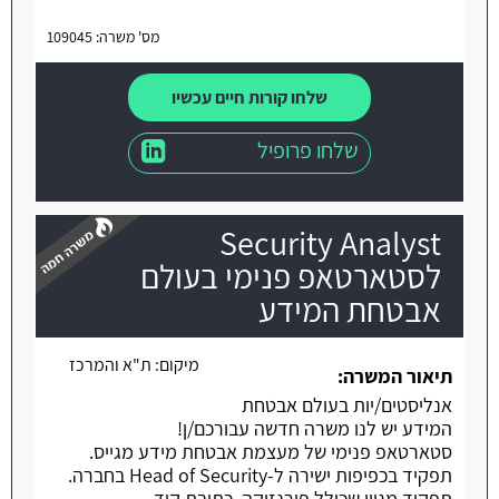
מס' משרה: 109045
שלחו קורות חיים עכשיו
שלחו פרופיל
Security Analyst
לסטארטאפ פנימי בעולם
אבטחת המידע
משרה חמה
מיקום:
ת"א והמרכז
תיאור המשרה:
אנליסטים/יות בעולם אבטחת
המידע יש לנו משרה חדשה עבורכם/ן!
סטארטאפ פנימי של מעצמת אבטחת מידע מגייס.
תפקיד בכפיפות ישירה ל-Head of Security בחברה.
תפקיד מגוון שכולל פורנזיקה, כתיבת קוד.