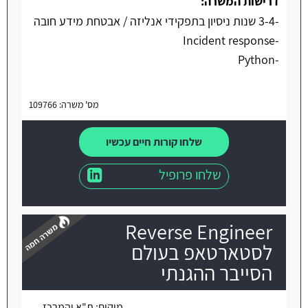
דרישות המשרה:
-3-4 שנות ניסיון בתפקידי אנליזה / אבטחת מידע חובה
-Incident response
-Python
מס' משרה: 109766
שלחו קורות חיים עכשיו
שלחו פרופיל
Reverse Engineer
לסטארטאפ בעולם
הסייבר ההגנתי
משרה חמה
מיקום:
ת"א והמרכז