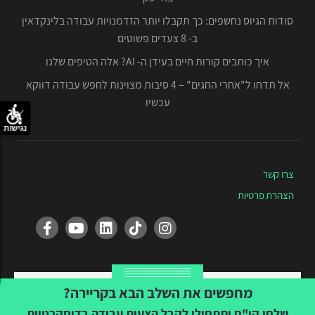
סודות הגיוס נחשפים: כך תקבלו יותר הזדמנויות עבודה בלינקדאין
ב- 8 צעדים פשוטים
איך כותבים קורות חיים בעידן ה- AI? אלה הטיפים שלנו
אל תדחו ל"אחרי החגים" – 4 סיבות מצוינות לחפש עבודה דווקא
עכשיו
נגישות
צרו קשר
הצהרת פרטיות
Created by Tvuna
מחפשים את השלב הבא בקריירה?
שלחו קו"ח ותתחילו לקבל הצעות עבודה בדיסקרטיות