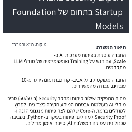
Startup בתחום של Foundation
משרה חמה
Models
מיקום:
ת"א והמרכז
תיאור המשרה:
החברה עוסקת בפיתוח מערכות AI ב-
Scale, עם דגש על Training ואופטימיזציה של מודלי LLM
מתקדמים.
החברה ממוקמת בתל אביב- קו רכבת ומונה יותר מ-10
עובדים. עבודה מהמשרדים.
מהות התפקיד: שילוב פיתוח ומחקר Security (כ-50/50) סביב
מודלי AI בעולמות אבטחת המידע חקירה כיצד ניתן לפרוץ
למודלים ברמת ה-Core שלהם לצד פיתוח מנגנוני הגנה ו-
Security Proof למודלים. פיתוח בעיקר ב-Python, בסביבה
טכנולוגית עמוקה המשלבת AI, סייבר ואימון מודלים.