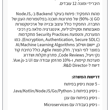
היברידי ומונה 12 עובדים.
מהות התפקיד: פיתוח בעיקר Backend ב-NodeJS,
GO (כ-90%) של פתרונות תוכנה בפלטפורמת הענן של
החברה. התפקיד כולל עיצוב ובנייה של ארכיטקטורות
מאובטחות וסקיילביליות, אינטגרציה מלאה בין רכיבי
המערכת, והטמעת Security Practices מתקדמות
(Encryption, Authentication, Secure SDLC). כמו
כן, יישום ושילוב AI/Machine Learning Algorithms
במוצר לפי הצורך. חלק מצוות Agile, כולל כתיבת קוד
נקי ויעיל, Code Reviews, פתרון תקלות ושדרוג
מערכות קיימות, ו-10% מהזמן עבודה עם UI ב-Vue.js.
דיווח ל-R&D Director.
דרישות המשרה:
- 5 שנות ניסיון בפיתוח
- ניסיון בפיתוח ב-Java/Kotlin/NodeJS/Go/Python
- ניסיון בפיתוח עם ענן
- ניסיון בעבודה עם Microservices