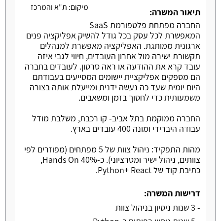
מיקום:
ת"א והמרכז
תיאור המשרה:
החברה מפתחת פלטפורמת SaaS
המאפשרת לכל עסק בכל גודל להשיק אפליקציה פנים
ארגונית ממותגת. האפליקציה מאפשרת למנהלים
תקשורת ישירה מול אחרון העובדים, חיווי לגבי איזה
עובד קרא את ההודעה או ראה סרטון. לעובדים בחברה
הם מספקים אפליקציית יישומים המסייעים בעבודתם
היום יומית שעד כה נעשה ידנית ומייעלת אותה בצורה
משמעותית כדי לחסוך בזמן ומשאבים.
החברה ממוקמת בתל אביב- קו רכבת, משלבת מודל
עבודה היברידי ומונה 400 עובדים בארץ.
מהות התפקיד: ניהול צוות של 5 מפתחים (מפוזרים לפי
צוותים, ניהול ישיר ומטרציוני). כ-40% Hands On,
כתיבת קוד של Python+ React.
דרישות המשרה:
- 3 שנות ניסיון בניהול צוות