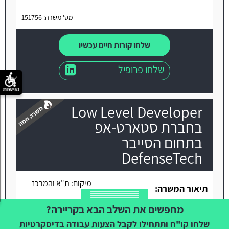
מס' משרה: 151756
שלחו קורות חיים עכשיו
שלחו פרופיל
נגישות
Low Level Developer
בחברת סטארט-אפ
בתחום הסייבר
DefenseTech
משרה חמה
מיקום:
ת"א והמרכז
תיאור המשרה:
החברה עוסקת בפיתוח טכנולוגיות
מחפשים את השלב הבא בקריירה?
פורצות-דרך בעולמות הסייבר, ה-AI ומחקר טכנולוגי,
לטובת מוצר DefenseTech חדשני לסיוע לגופי אכיפת
שלחו קו"ח ותתחילו לקבל הצעות עבודה בדיסקרטיות