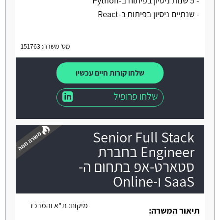
- 5 שנות ניסיון בפיתוח ב-Python
- שנתיים ניסיון בפיתוח ב-React
מס' משרה: 151763
שלחו קורות חיים עכשיו
שלחו פרופיל
Senior Full Stack
Engineer בחברת
סטארט-אפ בתחום ה-
SaaS ו-Online
משרה חמה
מיקום:
ת"א והמרכז
תיאור המשרה: