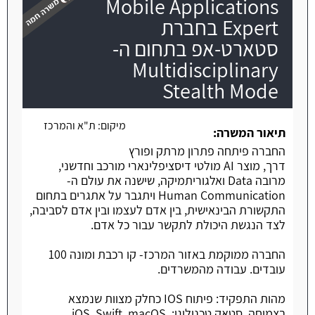
Mobile Applications
Expert בחברת
סטארט-אפ בתחום ה-
Multidisciplinary
משרה חמה
Stealth Mode
מיקום:
ת"א והמרכז
תיאור המשרה:
החברה פיתחה פתרון מרתק ופורץ
דרך, מוצר AI מולטי דיסציפלינארי מורכב וחדשני,
מרובה Data ואלגוריתמיקה, שישנה את עולם ה-
Human Communication ויתגבר על אתגרים בתחום
התקשורת הבינאישית, בין אדם לעצמו ובין אדם לסביבה,
לצד הנגשת היכולת לתקשר עבור כל אדם.
החברה ממוקמת באזור המרכז- קו רכבת ומונה 100
עובדים. עבודה מהמשרדים.
מהות התפקיד: פיתוח IOS כחלק מצוות שנמצא
בצמיחה. סטאק טכנולוגי: iOS, Swift, macOS,