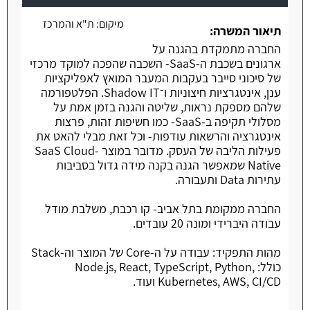
משרה חמה
מיקום:
ת"א והמרכז
תיאור המשרה:
החברה מתמקדת בהגנה על
ארגונים בשכבת ה-SaaS- השכבה שהפכה למוקד מרכזי
של סיכוני סייבר בעקבות המעבר המואץ לאפליקציות
ענן, אינטגרציות חיצוניות ו־Shadow IT. הפלטפורמה
שלהם מספקת נראות, שליטה והגנה בזמן אמת על
מסלולי תקיפה ב-SaaS- כמו חשיפות זהות, פרצות
אינטגרציה והרשאות עודפות- וכל זאת מבלי להאט את
פעילות הליבה של העסק. מדובר במוצר SaaS Cloud-
Native שמאפשר הגנה בקנה מידה גדול בסביבות
עתירות Data ותעבורה.
החברה ממקומת בתל אביב- קו רכבת, משלבת מודל
עבודה היברידי ומונה 20 עובדים.
מהות התפקיד: עבודה על ה-Core של המוצר וה-Stack
כולל: Node.js, React, TypeScript, Python,
Kubernetes, AWS, CI/CD ועוד.