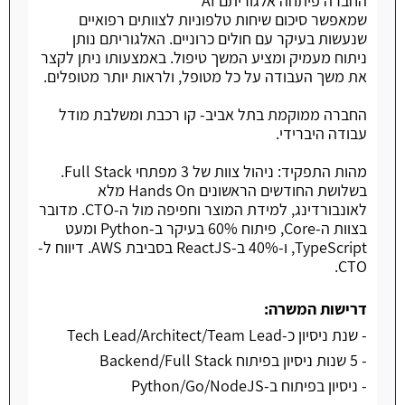
החברה פיתחה אלגוריתם AI
שמאפשר סיכום שיחות טלפוניות לצוותים רפואיים
שנעשות בעיקר עם חולים כרוניים. האלגוריתם נותן
ניתוח מעמיק ומציע המשך טיפול. באמצעותו ניתן לקצר
את משך העבודה על כל מטופל, ולראות יותר מטופלים.
החברה ממוקמת בתל אביב- קו רכבת ומשלבת מודל
עבודה היברידי.
מהות התפקיד: ניהול צוות של 3 מפתחי Full Stack.
בשלושת החודשים הראשונים Hands On מלא
לאונבורדינג, למידת המוצר וחפיפה מול ה-CTO. מדובר
בצוות ה-Core, פיתוח 60% בעיקר ב-Python ומעט
TypeScript, ו-40% ב-ReactJS בסביבת AWS. דיווח ל-
CTO.
דרישות המשרה:
- שנת ניסיון כ-Tech Lead/Architect/Team Lead
- 5 שנות ניסיון בפיתוח Backend/Full Stack
- ניסיון בפיתוח ב-Python/Go/NodeJS