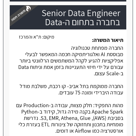
Senior Data Engineer
בחברה בתחום ה-Data
מיקום:
ת"א והמרכז
משרה חמה
תיאור המשרה:
החברה מפתחת טכנולוגיה
מבוססת AI ואלגוריתמיקה חכמה המאפשר לבעלי
אפליקציות להגיע לקהל המשתמשים הרלוונטי ביותר
עבורם על ידי חיזוי התעניינות בזמן אמת וניתוח Data
ב-Scale עצום.
החברה ממוקמת בתל אביב- קו רכבת, משלבת מודל
עבודה היברידי ומונה 75 עובדים.
מהות התפקיד: חלק מצוות, עבודה ב-Production עם
Apache Spark בקנה מידה גדול, קידוד ב-Python
בסביבת (AWS), S3, EMR, Athena, Glue. נדרשת
מומחיות בתכנון ותחזוקה של צינורות ETL בעזרת כלי
אורסטרציה כמו Airflow או דומים.