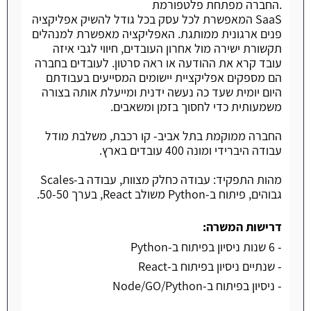
.החברה מפתחת פלטפורמת
SaaS המאפשרת לכל עסק בכל גודל להשיק אפליקציה
פנים ארגונית ממותגת. האפליקציה מאפשרת למנהלים
תקשורת ישירה מול אחרון העובדים, חיווי לגבי איזה
עובד קרא את ההודעה או ראה סרטון. לעובדים בחברה
הם מספקים אפליקציית יישומים המסייעים בעבודתם
היום יומית שעד כה נעשה ידנית ומייעלת אותה בצורה
משמעותית כדי לחסוך בזמן ומשאבים.
החברה ממוקמת בתל אביב- קו רכבת, משלבת מודל
עבודה היברידי ומונה 400 עובדים בארץ.
מהות התפקיד: עבודה כחלק מצוות, עבודה ב-Scales
גבוהים, פיתוח ב-Python משולב React, בערך 50-50.
דרישות המשרה:
- 6 שנות ניסיון בפיתוח ב-Python
- שנתיים ניסיון בפיתוח ב-React
- ניסיון בפיתוח ב-Node/GO/Python