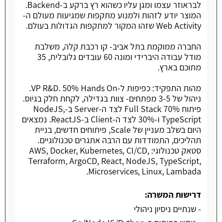
לבראוזר עצמו ומגן עליו כשהוא רץ ברקע ב-Backend.
המוצר יודע לזהות ולמנוע מתקפות שמגיעות מעולם ה-
Web Activity שזהו המקור למתקפות הגדולות בעולם.
החברה ממוקמת בתל אביב- קו רכבת קלה, משלבת
מודל עבודה היברידי ומונה 60 עובדים גלובלית, 35
מתוכם בארץ.
מהות התפקיד: כפיפות ל-VP R&D. 50% Hands On.
ניהול של 3-5 מפתחים- צוות בגדילה, לקחת חלק בגיוס.
פיתוח Full Stack 70% לצד ה-Server ב-NodeJS,
TypeScript ו-30% לצד ה-Client ב-ReactJS. נמצאים
היום בשלב מעניין של Scale, פיתוחים חדשים, בניית
תהליכים, התמודדות עם הרבה אתגרים טכנולוגיים.
סטאק טכנולוגי: AWS, Docker, Kubernetes, CI/CD,
Terraform, ArgoCD, React, NodeJS, TypeScript,
Microservices, Linux, Lambada.
דרישות המשרה:
- שנתיים ניסיון ניהולי