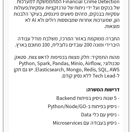
Financial Crime Detection המתממשקת למערכות
של בנקים ועל ידי ניתוח של טרנזקציות עסקיות/פעולות
עסקיות בבנקים, מזהים פשעים פיננסים, בעיקר הלבנות
הון, שמערכות אחרות שמבוססות רולים ולא AI לא
מוצאות.
החברה ממוקמת באזור המרכז, משלבת מודל עבודה
היברידי ומונה 200 עובדים גלובלית, 100 מתוכם בארץ.
מהות התפקיד: חלק מצוות בכפיפות לראש צוות. סטאק
טכנולוגי: Python, Spark, Pandas, Minio, Airflow,
Elasticsearch, Mongo, Redis, SQL, AWS. יש גם תקן
ל-Tech Lead ללא נסיון קודם.
דרישות המשרה:
- 5 שנות ניסיון בפיתוח Backend
- ניסיון בפיתוח ב-Python/Node/GO
- ניסיון עם כלי Data
- ניסיון בעבודה עם Microservices