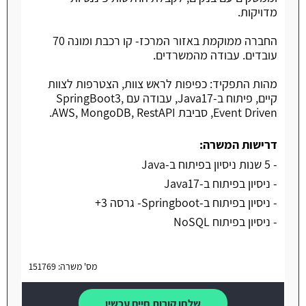
מדויקות.
החברה ממוקמת באזור המרכז- קו רכבת ומונה 70
עובדים. עבודה מהמשרדים.
מהות התפקיד: כפיפות לראש צוות, הצטרפות לצוות
קיים, פיתוח ב-Java17, עבודה עם SpringBoot3,
Event Driven, סביבת AWS, MongoDB, RestAPI.
דרישות המשרה:
- 5 שנות ניסיון בפיתוח ב-Java
- ניסיון בפיתוח ב-Java17
- ניסיון בפיתוח ב-Springboot- גרסה 3+
- ניסיון בפיתוח NoSQL
מס' משרה: 151769
שלחו קורות חיים עכשיו