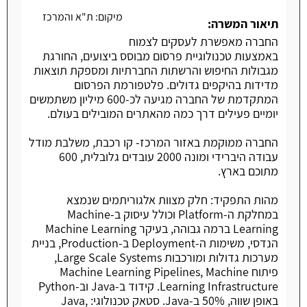
מיקום:
ת"א והמרכז
משרה חמה
תיאור המשרה:
החברה מאפשרת לעסקים לצמוח
באמצעות טכנולוגיית פרסום מבוסס ביצועים, החורגת
מגבולות החיפוש והרשתות החברתיות ומספקת תוצאות
מדידות בהיקפים גדולים. פלטפורמת הפרסום
המתקדמת של החברה מגיעה לכ-600 מיליון משתמשים
יומיים פעילים דרך כמה מהאתרים המובילים בעולם.
החברה ממוקמת באזור המרכז- קו רכבת, משלבת מודל
עבודה היברידי ומונה 2000 עובדים גלובלית, 600
מתוכם בארץ.
מהות התפקיד: חלק מצוות אלגוריתמים שנמצא
במחלקת ה-Platform וכולל עיסוק ב-Machine
Learning ברמה גבוהה, בעיקר Machine Learning
הנדסי, משימות ה-Deployment ב-Production, בניית
מערכות גדולות ומורכבות Large Scale Systems,
פיתוח Machine Learning Pipelines, Machine
Learning Infrastructure. קידוד ב-Java וב-Python
באופן שווה, 50% ב-Java. סטאק טכנולוגי: Java,