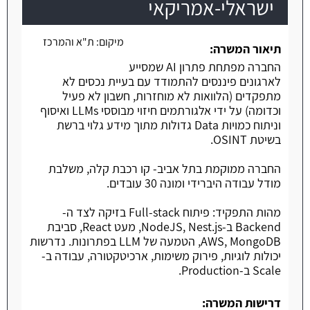
ישראלי-אמריקאי
משרה חמה
מיקום:
ת"א והמרכז
תיאור המשרה:
החברה מפתחת פתרון AI שמסייע
לארגונים פיננסים להתמודד עם בעיית נכסים לא
מתפקדים (הלוואות לא מוחזרות, חשבון לא פעיל
וכדומה) על ידי אלגורתמים חיזוי מבוססי LLMs ואיסוף
וניתוח כמויות Data גדולות מתוך מידע גלוי ברשת
בשיטת OSINT.
החברה ממוקמת בתל אביב- קו רכבת קלה, משלבת
מודל עבודה היברידי ומונה 30 עובדים.
מהות התפקיד: פיתוח Full-stack בזיקה לצד ה-
Backend ב-NodeJS, Nest.js, מעט React, סביבת
AWS, MongoDB, הטמעה של LLM בפתרונות. נדרשות
יכולות לוגיות, פירוק משימות, ארכיטקטורה, עבודה ב-
Scale ב-Production.
דרישות המשרה: