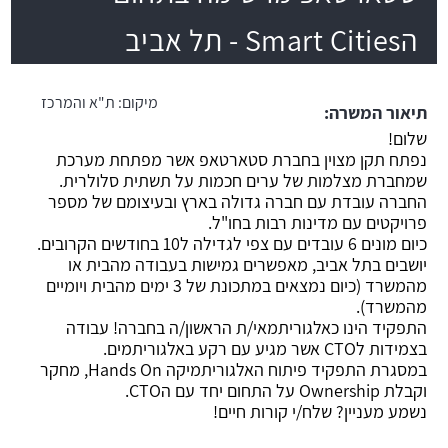
הSmart Cities - תל אביב
משרה חמה
מיקום:
ת"א והמרכז
תיאור המשרה:
שלום!
נפתח תקן מצוין בחברת סטארטאפ אשר מפתחת מערכת
שמחברת מצלמות של ערים חכמות על תשתית סלולרית.
החברה עובדת עם חברה גדולה בארץ ובעיצומם של מספר
פרויקטים עם מדינות רבות בחו"ל.
כיום מונים 6 עובדים עם צפי לגדילה ל10 בחודשים הקרובים.
יושבים בתל אביב, מאפשרים גמישות בעבודה מהבית או
מהמשרד (כיום נמצאים במתכונת של 3 ימים מהבית ויומיים
מהמשרד).
התפקיד הינו כאלגוריתמאי/ת הראשון/ה בחברה! עבודה
בצמידות לCTO אשר מגיע עם רקע באלגוריתמים.
במסגרת התפקיד פיתוח האלגוריתמיקה Hands On, מחקר
וקבלת Ownership על התחום יחד עם הCTO.
נשמע מעניין? שלח/י קורות חיים!