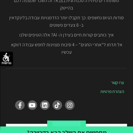
משתחררים מיחידה טכנולוגית בצבא? זה השכר שמצפה לכם
בהייטק
סודות הגיוס נחשפים: כך תקבלו יותר הזדמנויות עבודה בלינקדאין
ב- 8 צעדים פשוטים
איך כותבים קורות חיים בעידן ה- AI? אלה הטיפים שלנו
אל תדחו ל"אחרי החגים" – 4 סיבות מצוינות לחפש עבודה דווקא
עכשיו
נגישות
צרו קשר
הצהרת פרטיות
Created by Tvuna
מחפשים את השלב הבא בקריירה?