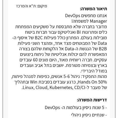
מיקום:
ת"א והמרכז
משרה חמה
תיאור המשרה:
אנחנו מחפשים DevOps
Manager למשפחה!
מדובר בחברה שלא מתבססת על משקיעים המפתחת
כלים ופתרונות BI ואנליטיקס עבור חברות ביטוח
מובילות בעולם. הפתרון כולל פעילות B2C של איסוף ה-
Data של המבוטחים מצד אחד, ומהצד השני פעילות
B2B של הנגשת ה-Data אל הלקוחות שלהם בצורה
המאפשרת להם יכולות אנליטיות של ניתוח ביצועים
עסקיים. חברה ריווחית מאוד, היום מונים 60 עובדים
בארץ ובצמיחה מטורפת. יושבים בתל אביב ועובדים
במודל היברידי.
מהות התפקיד: ניהול 5-6 אנשים, כפיפות למנהל פיתוח,
50% Hands On, כרגע עובדים בסביבת Win ובתהליך
של מעבר ל-Linux, Cloud, Kubernetes, CD/CI.
דרישות המשרה:
- 5 שנות ניסיון בעולמות ה- DevOps
- שנתיים ניסיון ניהולי