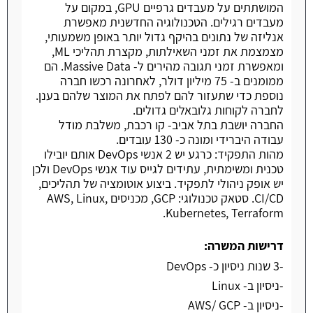
המושתתים על מעבדים גרפיים GPU, במקום על
מעבדים רגילים. הטכנולוגיה החדשנית מאפשרת
אנליזה של נתונים בהיקף גדול יותר באופן משמעותי,
מצמצמת את זמני השאילתות, מקצרת תהליכי ML,
ומאפשרת זמני תגובה מהירים ל- Massive Data. הם
ממומנים ב- 75 מיליון דולר, לאחרונה רכשו חברה
נוספת כדי שתעזור להם לפתח את המוצר שלהם בענן.
לחברה לקוחות גלובאלים גדולים.
החברה יושבת בתל אביב- קו רכבת, משלבת מודל
עבודה היברידי ומונה כ- 130 עובדים.
מהות התפקיד: כרגע יש 2 אנשי DevOps אותם יובילו
טכנית ומשימתית, עתידים לגייס עוד אנשי DevOps ולכן
יש אופק ניהולי לתפקיד. ביצוע אוטומציה של תהליכים,
CI/CD. סטאק טכנולוגי: GCP, מכניסים AWS, Linux,
Kubernetes, Terraform.
דרישות המשרה:
-3 שנות ניסיון כ- DevOps
-ניסיון ב- Linux
-ניסיון ב- AWS/ GCP