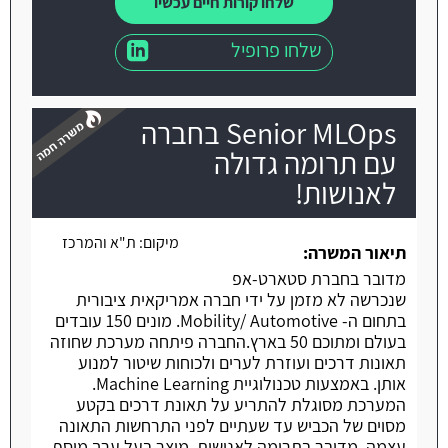
שלחו קורות חיים עכשיו
שלחו פרופיל
Senior MLOps בחברה
עם תרומה גדולה
לאנושות!
משרה חמה
מיקום:
ת"א והמרכז
תיאור המשרה:
מדובר בחברת סטארט-אפ
שנכרשה לא מזמן על ידי חברה אמריקאית ציבורית
בתחום ה- Mobility/ Automotive. מונים 150 עובדים
בעולם ומתוכם 50 בארץ.החברה פיתחה מערכת שחוזה
תאונות דרכים ועוזרת לערים ולכוחות שיטור למנוע
אותן. באמצעות טכנולוגיית Machine Learning.
המערכת מסוגלת להתריע על תאונת דרכים בקטע
מסוים של הכביש עד שעתיים לפני התרחשות התאונה
עצמה. מדובר בתרומה לאנושות, מוצר בעל ערך מוסף.