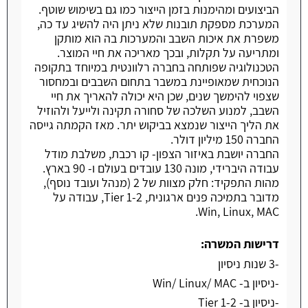
הביצועים ומהימנות בזמן הייצור כמו גם בשימוש שוטף.
המערכת מספקת תובנות שלא ניתן היה להשיג עד כה,
משפרת את איכות השבב והמערכות בה הוא מותקן
ומתריעה על תקלות, ובכך מאריכה את חיי המוצר.
הטכנולוגיה שפותחה בחברה רלוונטית במיוחד בתקופה
הנוכחית שמאופיינת במשבר בתחום השבבים ובמחסור
שצפוי להימשך שנים, שכן היא יכולה להאריך את חיי
השבב, למנוע השלכה של סחורה תקינה ולייעל ולהוזיל
את הליך הייצור שנמצא בביקוש יתר. מאז הקמתה גייסה
החברה 150 מיליון דולר.
החברה יושבת באיזור הצפון- קו רכבת, משלבת מודל
עבודה היברידי, מונה 130 עובדים בעולם ו- 90 בארץ.
מהות התפקיד: חלק מצוות של 2 (מנהל ועובד נוסף),
מדובר בתמיכה פנים ארגונית, Tier 1-2, עבודה על
Win, Linux, MAC.
דרישות המשרה:
-3 שנות ניסיון
-ניסיון ב- Win/ Linux/ MAC
-ניסיון ב- Tier 1-2