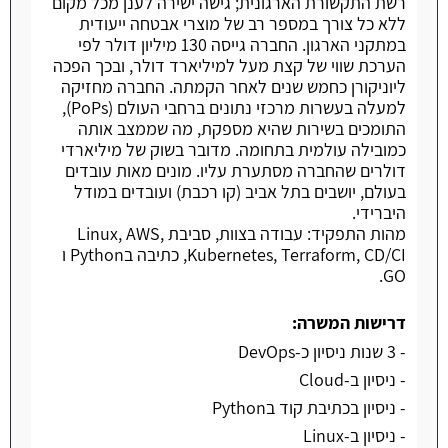
רשת התקשורת הארגונית; גישה ישירה לענן מכל מקום
ללא כל צורך במספר רב של מוצרי אבטחה ייעודית
במתקני הארגון. החברה גייסה 130 מיליון דולר לפי
הערכת שווי של קצת מעל למיליארד דולר, ובכך הפכה
ליוניקורן כחמש שנים לאחר הקמתה. החברה מחזיקה
למעלה בעשרות מרכזי נתונים ברחבי העולם (PoPs),
התומכים בשירות שהיא מספקת, מה שממצב אותה
כמובילה עולמית בתחומה. מדובר בשוק של מיליארדי
דולרים שהחברה מסתערת עליו. מונים מאות עובדים
בעולם, יושבים בתל אביב (קו רכבת) ועובדים במודל
היברידי.
מהות התפקיד: עבודה בצוות, סביבת Linux, AWS,
Kubernetes, Terraform, CD/CI, כתיבה בPython ו
GO.
דרישות המשרה:
- 3 שנות ניסיון כ-DevOps
- ניסיון ב-Cloud
- ניסיון בכתיבת קוד בPython
- ניסיון ב-Linux