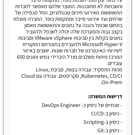
והשבתות לא מתוכננות. המוצר שלהם מאפשר לחברות
התאוששות מאירועי חירום טכנולוגיים, החל מנפילה של
שרתים ועד אירועי סייבר ומתקפות כופר. החברה פועלת
בתחום שכפול והגנה על נתונים והתאוששות מאסון
בקצב גבוה והמערכת שלה יכולה לשכפל ולהעביר
נתונים בקלות בין סביבות VMware vSphere וסביבות
Microsoft Hyper-V ולהעבירם בתצורתם המקורית
לשירותי האינטרנט של חברות שונות. יושבים באיזור
המרכז פיתוח משלבים מודל היברידי גמיש ומונים 600
עובדים.
מהות התפקיד: עבודה בצוות, סביבת Linux,
Kubernetes, CD/CI, סקריפטים. עבודה עם Cloud
On-Prem.
דרישות המשרה:
- שנתיים של ניסיון כ- DevOps Engineer
- ניסיון ב-CI/CD
- ניסיון ב-Scripting
- ניסיון ב-Git