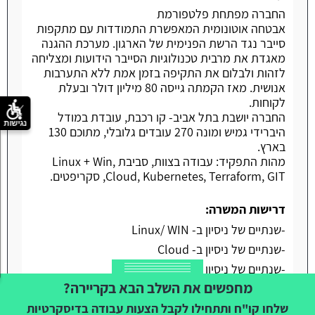
החברה מפתחת פלטפורמת
אבטחה אוטונומית המאפשרת התמודדות עם מתקפות
סייבר נגד הרשת הפנימית של הארגון. מערכת ההגנה
מאגדת את מרבית טכנולוגיות הסייבר הידועות ומצליחה
לזהות ולבלום את התקיפה בזמן אמת ללא התערבות
אנושית. מאז הקמתה גייסה 80 מיליון דולר ובעלת
לקוחות.
החברה יושבת בתל אביב- קו רכבת, עובדת במודל
נגישות
היברידי גמיש ומונה 270 עובדים גלובלי, מתוכם 130
בארץ.
מהות התפקיד: עבודה בצוות, סביבת Linux + Win,
Cloud, Kubernetes, Terraform, GIT, סקריפטים.
דרישות המשרה:
-שנתיים של ניסיון ב- Linux/ WIN
-שנתיים של ניסיון ב- Cloud
-שנתיים של ניסיון ב- GIT
מחפשים את השלב הבא בקריירה?
-שנתיים של ניסיון ב- Python
שלחו קו"ח ותתחילו לקבל הצעות עבודה בדיסקרטיות