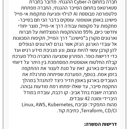
חברה בתחום ה-Cyber ההגנתי. מדובר בחברת
סטארטאפ בתחום הסייבר ההגנתי, החברה מפתחת
פלטפורמה מבוססת AI לגילוי ומניעת מתקפות אי-מייל
פישינג באופן אוטומטי. עוסקים בדבר הכי חם בסייבר-
מתקפות על מקומות עבודה דרך אי-מייל, מוצר יחודי
וחדשני כיום, 95% מההתקפות המוצלחות על חברות
וארגונים מקורן ב"פישינג" דרך המייל, תקיפות המכוונות
אל עובדי הארגון. הנזק אשר נגרם לארגונים הנופלים
להן קורבן עשוי להיות עצום, ונע מגניבת מידע רגיש ועד
כדי דרישות כופר. הפתרון שמציעה החברה כולל מערכת
קבלת החלטות אוטומטית המסתמכת בין היתר על דיווחי
העובדים בארגון, זאת על מנת לעצור את ההתקפה
בזמן אמת. בנוסף, המערכת שפיתחה מתרגלת את
העובדים בארגון באופן תדיר כיצד להתנהל במהלך
התקפת סייבר, עד שאלו יפתחו רמת מודעות גבוהה.
החברה יושבת בתל אביב- קו רכבת, עובדת במודל
היברידי ומונה 42 עובדים.
מהות התפקיד: סביבת Linux, AWS, Kubernetes,
Terraform, CD/CI, כתיבת קוד.
דרישות המשרה: