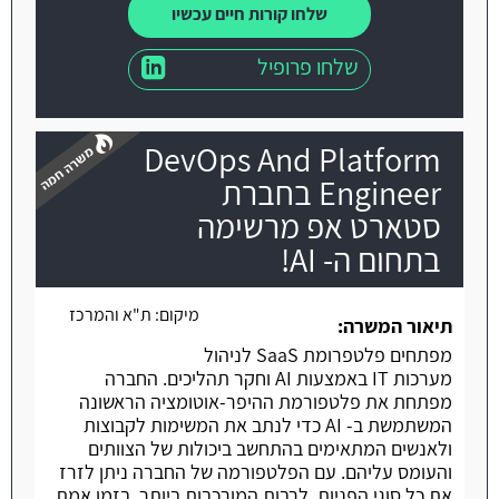
שלחו קורות חיים עכשיו
שלחו פרופיל
DevOps And Platform
Engineer בחברת
סטארט אפ מרשימה
בתחום ה- AI!
משרה חמה
מיקום:
ת"א והמרכז
תיאור המשרה:
מפתחים פלטפרומת SaaS לניהול
מערכות IT באמצעות AI וחקר תהליכים. החברה
מפתחת את פלטפורמת ההיפר-אוטומציה הראשונה
המשתמשת ב- AI כדי לנתב את המשימות לקבוצות
ולאנשים המתאימים בהתחשב ביכולות של הצוותים
והעומס עליהם. עם הפלטפורמה של החברה ניתן לזרז
את כל סוגי הפניות, לרבות המורכבות ביותר, בזמן אמת,