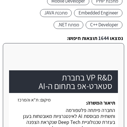
מתכנת PHP
Mobile Developer
Embedded Engineer
מתכנת JAVA
C++ Developer
מפתח NET.
נמצאו
1644
תוצאות חיפוש:
VP R&D בחברת
סטארט-אפ בתחום ה-AI
מיקום:
ת"א והמרכז
תיאור המשרה:
החברה פיתחה פלטפורמה
ותשתית מבוססת AI לאינטגרציות מאובטחות בענן
בעזרת טכנולוגיית Deep Tech שנקראת הצפנה