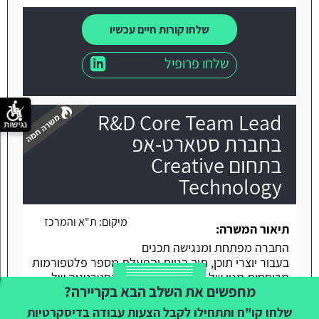
שלחו קורות חיים עכשיו
שלחו פרופיל
R&D Core Team Lead
נגישות
בחברת סטארט-אפ
בתחום Creative
Technology
משרה חמה
מיקום:
ת"א והמרכז
תיאור המשרה:
החברה מפתחת ומנגישה תכנים
בעבור יוצרי תוכן, תוך בניית והפעלת מספר פלטפורמות
מבוססות מנוי של נכסים דיגיטליים. האסטרטגיה של
מחפשים את השלב הבא בקריירה?
החברה מתמקדת בהענקת מענה מקיף לכל יוצרי
ויוצרות התוכן בעולם, בכל רמה מקצועית שהיא ולכל סוג
שלחו קו"ח ותתחילו לקבל הצעות עבודה בדיסקרטיות