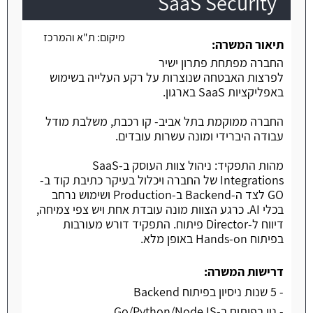
SaaS Security
משרה חמה
מיקום:
ת"א והמרכז
תיאור המשרה:
החברה מפתחת פתרון ישיר
לפרצות האבטחה שנוצרות על רקע העלייה בשימוש
באפליקציות SaaS בארגון.
החברה ממוקמת בתל אביב- קו רכבת, משלבת מודל
עבודה היברידי ומונה עשרות עובדים.
מהות התפקיד: ניהול צוות העוסק ב-SaaS
Integrations של החברה ויכלול בעיקר כתיבת קוד ב-
GO לצד ה-Backend ב-Production ושימוש נרחב
בכלי AI. כרגע הצוות מונה עובדת אחת ויש צפי צמיחה,
דיווח ל-Director פיתוח. התפקיד דורש מעורבות
בפיתוח Hands-on באופן מלא.
דרישות המשרה:
- 5 שנות ניסיון בפיתוח Backend
- נין בפיתוח ב-Go/Python/NodeJS