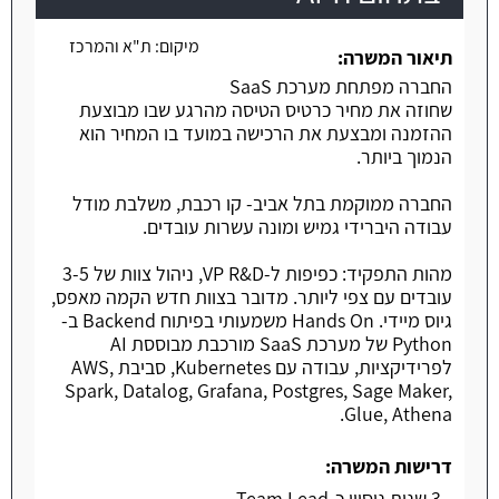
משרה חמה
מיקום:
ת"א והמרכז
תיאור המשרה:
החברה מפתחת מערכת SaaS
שחוזה את מחיר כרטיס הטיסה מהרגע שבו מבוצעת
ההזמנה ומבצעת את הרכישה במועד בו המחיר הוא
הנמוך ביותר.
החברה ממוקמת בתל אביב- קו רכבת, משלבת מודל
עבודה היברידי גמיש ומונה עשרות עובדים.
מהות התפקיד: כפיפות ל-VP R&D, ניהול צוות של 3-5
עובדים עם צפי ליותר. מדובר בצוות חדש הקמה מאפס,
גיוס מיידי. Hands On משמעותי בפיתוח Backend ב-
Python של מערכת SaaS מורכבת מבוססת AI
לפרידיקציות, עבודה עם Kubernetes, סביבת AWS,
Spark, Datalog, Grafana, Postgres, Sage Maker,
Glue, Athena.
דרישות המשרה:
- 3 שנות ניסיון כ-Team Lead