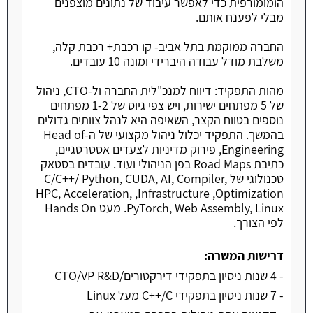
הומומורפית כדי לאפשר עיבוד של נתונים מוצפנים
מבלי לפענח אותם.
החברה ממוקמת בתל אביב- קו רכבת+ רכבת קלה,
משלבת מודל עבודה היברידי ומונה 10 עובדים.
מהות התפקיד: דיווח למנכ"לית החברה ול-CTO, ניהול
של 5 מפתחים ישירות, ויש צפי גיוס של 1-2 מפתחים
נוספים בטווח הקצר, השאיפה היא לנהל צוותים גדולים
בהמשך. התפקיד יכלול ניהול מקצועי של ה-Head of
Engineering, פירוק מדיניות לצעדים אסטרטגיים,
כתיבת Road Maps בפן הניהולי ועוד. עובדים בסטאק
טכנולוגי של C/C++/ Python, CUDA, AI, Compiler,
Optimization, ‏Infrastructure, ‏HPC, Acceleration,
PyTorch, Web Assembly, Linux. מעט Hands On
לפי הצורך.
דרישות המשרה:
- 4 שנות ניסיון בתפקידי דירקטורים/CTO/VP R&D
- 7 שנות ניסיון בתפקידי C++/C מעל Linux