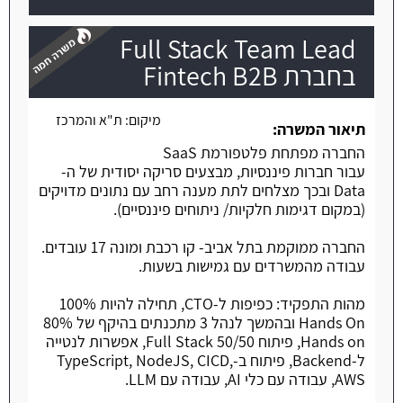
Full Stack Team Lead
בחברת Fintech B2B
מיקום:
ת"א והמרכז
משרה חמה
תיאור המשרה:
החברה מפתחת פלטפורמת SaaS
עבור חברות פיננסיות, מבצעים סריקה יסודית של ה-
Data ובכך מצלחים לתת מענה רחב עם נתונים מדויקים
(במקום דגימות חלקיות/ ניתוחים פיננסיים).
החברה ממוקמת בתל אביב- קו רכבת ומונה 17 עובדים.
עבודה מהמשרדים עם גמישות בשעות.
מהות התפקיד: כפיפות ל-CTO, תחילה להיות 100%
Hands On ובהמשך לנהל 3 מתכנתים בהיקף של 80%
Hands on, פיתוח Full Stack 50/50, אפשרות לנטייה
ל-Backend, פיתוח ב-TypeScript, NodeJS, CICD,
AWS, עבודה עם כלי AI, עבודה עם LLM.