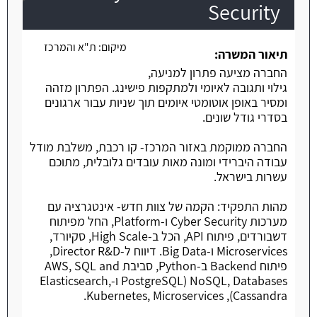
Security
משרה חמה
מיקום:
ת"א והמרכז
תיאור המשרה:
החברה מציעה פתרון למניעה,
גילוי ותגובה לאיומי ולמתקפות פישינג. הפתרון מזהה
ומסיר באופן אוטומטי איומים תוך שניות עבור ארגונים
בסדרי גודל שונים.
החברה ממוקמת באזור המרכז- קו רכבת, משלבת מודל
עבודה היברידי ומונה מאות עובדים גלובלית, מתוכם
עשרות בישראל.
מהות התפקיד: הקמה של צוות חדש- אינטגרציה עם
מערכות Cyber Security ו-Platform, החל מפיתוח
דשבורדים, פיתוח API, הכל ב-High Scale, סקיורד,
Microservices ו-Big Data. דיווח ל-Director R&D,
פיתוח Backend ב-Python, סביבת AWS, SQL and
NoSQL, Databases (PostgreSQL ו-Elasticsearch,
Cassandra), Kubernetes, Microservices.