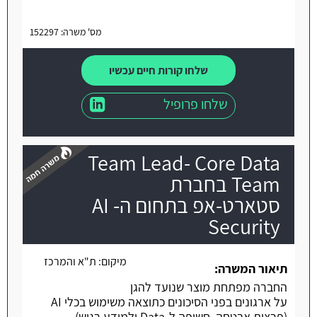
מס' משרה: 152297
שלחו קורות חיים עכשיו
שלחו פרופיל
Team Lead- Core Data
Team בחברת
סטארט-אפ בתחום ה- AI
Security
משרה חמה
מיקום:
ת"א והמרכז
תיאור המשרה:
החברה מפתחת מוצר שנועד להגן
על ארגונים בפני הסיכונים כתוצאה משימוש בכלי AI
(פרצות אבטחה, חשיפה ל-Data ולמידע רגיש).