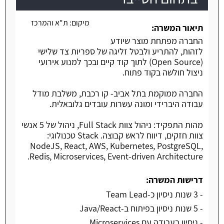
משרה חמה
מיקום:
ת"א והמרכז
תיאור המשרה:
החברה מפתחת מוצר שיודע
לזהות, להתריע ולבטל זליגה של ספריות צד שלישי
(Open Source) לתוך קוד קיים ובכך למנוע אירועי
ניצול חולשה בקוד פתוח.
החברה ממוקמת בתל אביב- קו רכבת, משלבת מודל
עבודה היברידי ומונה עשרות עובדים גלובאלית.
מהות התפקיד: ניהול צוות Full Stack, ניהול של 5 אנשי
צוות חזקים, דיווח לראש קבוצה. Stack טכנולוגי:
NodeJS, React, AWS, Kubernetes, PostgreSQL,
Redis, Microservices, Event-driven Architecture.
דרישות המשרה:
- 3 שנות ניסיון כ-Team Lead
- 5 שנות ניסיון בפיתוח ב-Java/React
- ניסיון בעבודה עם Microservices