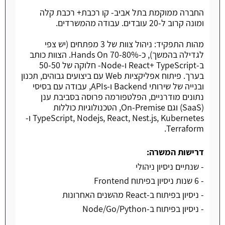
החברה ממוקמת בתל אביב- קו רכבת+ רכבת קלה
ומונה קרוב ל-20 עובדים. עבודה מהמשרדים.
מהות התפקיד: ניהול צוות של 3 מפתחים (יש צפי
לגדילה בהמשך), כ-70-80% Hands On. הצוות כותב
ב-React+ TypeScript ו-Node- חלוקה של 50-50
בערך. פיתוח אפליקציות Web עם ביצועים גבוהים, תכנון
ובנייה של שירותי Backend ו-APIs, עבודה עם בסיסי
נתונים מודרניים, הפלטפורמה פרוסה בסביבת ענן
(SaaS) וגם On-Premise, הטכנולוגיות כוללות
TypeScript, Nodejs, React, Nest.js, Kubernetes ו-
Terraform.
דרישות המשרה:
- שנתיים ניסיון ניהולי
- 6 שנות ניסיון בפיתוח Frontend
- ניסיון בפיתוח ב-React מהשנים האחרונות
- ניסיון בפיתוח ב-Node/Go/Python