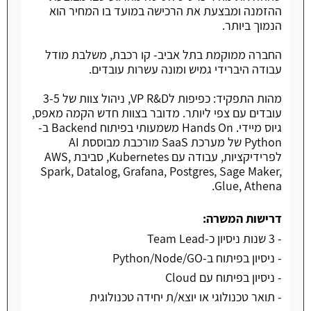
ההזמנה ומבצעת את הרכישה במועד בו המחיר הוא
הנמוך ביותר.
החברה ממוקמת בתל אביב- קו רכבת, משלבת מודל
עבודה היברידי גמיש ומונה עשרות עובדים.
מהות התפקיד: כפיפות לVP R&D, ניהול צוות של 3-5
עובדים עם צפי ליותר. מדובר בצוות חדש הקמה מאפס,
גיוס מיידי. Hands On משמעותי בפיתוח Backend ב-
Python של מערכת SaaS מורכבת מבוססת AI
לפרידיקציות, עבודה עם Kubernetes, סביבת AWS,
Spark, Datalog, Grafana, Postgres, Sage Maker,
Glue, Athena.
דרישות המשרה:
- 3 שנות ניסיון כ-Team Lead
- ניסיון בפיתוח ב-Python/Node/GO
- ניסיון בפיתוח עם Cloud
- תואר טכנולוגי או יוצא/ת יחידה טכנולוגית