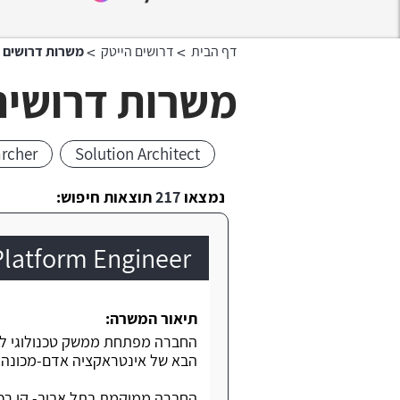
>
>
דף הבית
דרושים הייטק
משרות דרושים AI
משרות דרושים I
archer
Solution Architect
נמצאו
217
תוצאות חיפוש:
AI Platform Engineer בחברת סטא
תיאור המשרה:
החברה מפתחת ממשק טכנולוגי לפי
הבא של אינטראקציה אדם-מכונה.
החברה ממוקמת בתל אביב- קו רכבת, מש