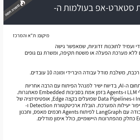
AI  בחברת סטארט-אפ בעולמות ה-
משרה חמה
מיקום:
ת"א והמרכז
 ועמיד לתוכנות זדוניות, שמאפשר גישה
 ללא מערכת הפעלה או משטח תקיפה, ומשרת גם גופים
 משלבת מודל עבודה היברידי ומונה 10 עובדים.
מהות התפקיד: פוזיציה ראשונה בתחום ה-AI, בדיווח ישיר למנהל הפיתוח עם הרבה אחריות
והשפעה. פיתוח והטמעה של מודלי LLM ו-Agents בזמן אמת בסביבות Embedded מאתגרות.
אחריות על בניית תהליכי Inference ו-Data Pipelines שפועלים בקצה Edge, אופטימיזציה של
ביצועי מודלים ומערכות תגובה, ושיפור יעילות המערכת. הובלת ארכיטקטורת Detection ו-
Decision Systems מבוססי AI, עבודה עם LangGraph לפיתוח Agents חכמים מאפס, ותכנון