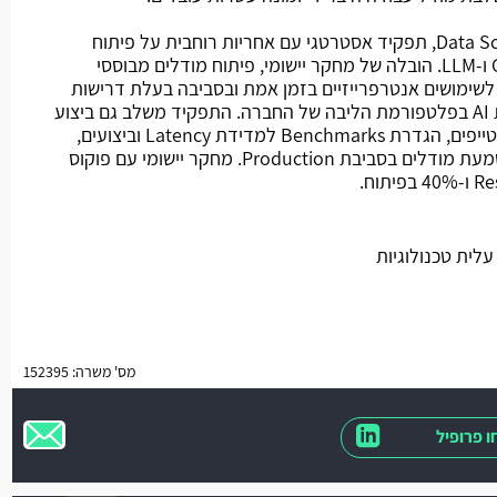
מהות התפקיד: חלק מצוות Data Science, תפקיד אסטרטגי עם אחריות רוחבית על פיתוח
ומחקר בעולמות ה-Generative AI ו-LLM. הובלה של מחקר יישומי, פיתוח מודלים מבוססי
-RAG, והתאמתם לשימושים אנטרפרייזיים בזמן אמת ובסביבה בעלת דרישות
ביצועים גבוהות ודיוק. שילוב יכולות AI בפלטפורמת הליבה של החברה. התפקיד משלב גם ביצוע
מחקר אקדמי-יישומי, פיתוח פרוטוטייפים, הגדרת Benchmarks למדידת Latency וביצועים,
ויישום סטנדרטים של MLOps להטמעת מודלים בסביבת Production. מחקר יישומי עם פוקוס
 עלית טכנולוגיות
מס' משרה: 152395
 פרופיל