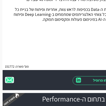
מהות התפקיד: עבודה כחלק מצוות ה-Data בכפיפות לראש צוות, אחריות ופיתוח של בניית כל
תשתיות ה-Data של הארגון עבור כל צוותי האלגוריתמים שמתמחים ב-Deep Learning ופיתוח
וקה.
מס' משרה: 151772
 פרופיל
Head of AI בחברה בתחום ה-Performance