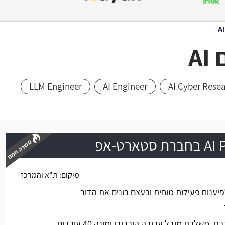
A
LLM Engineer
AI Engineer
AI Cyber Rese
רט-אפ
מיקום:
ת"א והמרכז
משרה חמה
ענוח פעילות מוחית ובעצם בונים את הדור
לבת מודל עבודה היברידי ומונה 40 עובדים.