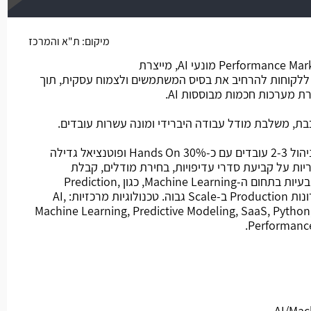
משרה חמה
מיקום:
ת"א והמרכז
החברה מתמחה בפתרונות Performance Marketing מונעי AI, מייצרת
 ללקוחות להרחיב את בסיס המשתמשים ולצמוח עסקית, תוך
ת מערכות חכמות מבוססות AI.
ת, משלבת מודל עבודה היברידי ומונה עשרות עובדים.
מהות התפקיד: דיווח ל-VP R&D, ניהול 2-3 עובדים עם כ-30% Hands On ופוטנציאל גדילה
חריות על קביעת סדרי עדיפויות, בחירת מודלים, קבלת
החלטות, מחקר יישומי, עבודה על בעיות בתחום ה-Machine Learning, כגון Prediction,
Classification ועוד, הטמעת פתרונות Production ב-Scale גבוה. טכנולוגיות מרכזיות: AI,
Machine Learning, Predictive Modeling, SaaS, Python,
Performance