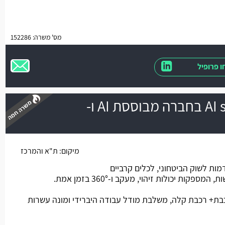
מס' משרה: 152286
 פרופיל
AI software Engineer בחברה מבוססת AI ו-
משרה חמה
מיקום:
ת"א והמרכז
חת מערכות AI מתקדמות לשוק הביטחוני, לכלים קרביים
פקות יכולות זיהוי, מעקב ו-360° בזמן אמת.
ת+ רכבת קלה, משלבת מודל עבודה היברידי ומונה עשרות