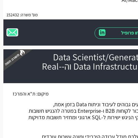
מס' משרה: 152432
 פרופיל
Data Scientist/Genera
בחברה בתחום ה-Data Infrastructure וה-Real-
משרה חמה
מיקום:
ת"א והמרכז
החברה מפתחת פלטפורמות ביצועים גבוהים לעיבוד וניתוח Data בזמן אמת,
ומשלבת בינה מלאכותית חכמה עבור לקוחות B2B ו-Enterprise במטרה להנגיש תשובות
מבוססות Data באמצעות בוט עסקי הניגש ישירות ל-SQL ארגוני ומחזיר תשובות מדויקות
בת מודל עבודה היברידי ומונה עשרות עובדים.