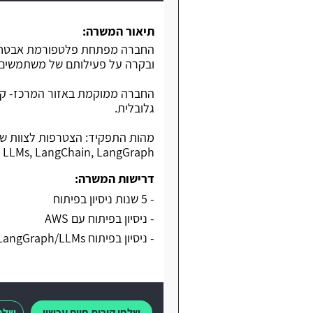
תיאור המשרה:
ובקרה על פעילותם של משתמשים ב
החברה ממוקמת באזור המרכז- קו 
גלובלית.
AWS, LLMs, LangChain, LangGraph 
דרישות המשרה:
- 5 שנות ניסיון בפיתוח
- ניסיון בפיתוח עם AWS
- ניסיון בפיתוח LangChain/AutoGen/LlamaIndex/LangGraph/LLMs
שלחו קורות חיים עכשיו
שלחו