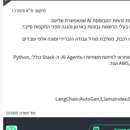
מיקום:
ת"א והמרכז
משרה חמה
החברה מפתחת פלטפורמת אבטחת זהויות המבוססת AI שמאפשרת שליטה
עלי הרשאות גבוהות בארגון והגנה מפני התקפות סייבר.
רכבת, משלבת מודל עבודה היברידי ומונה אלפי עובדים
מהות התפקיד: הצטרפות לצוות שאחראי לפיתוח תשתיות ו-AI Agents. ה-Stack כולל: Python,
ועוד.
מס' משרה: 153305
 פרופיל