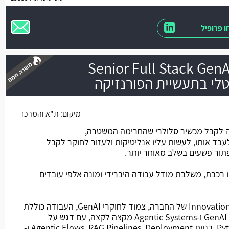
 פרופיל
Senior Full Stack Gen
טלי בתעשיית הפורנזיקה
משרה חמה
מיקום:
ת"א והמרכז
לקבל מכשיר סלולרי שהחרימה המשטרה,
עבד אותו, לעשות עליו אנליטיקות ולעזור לחוקר לקבל
פתור פשעים בשלב מאוחר יותר.
רכבת, משלבת מודל עבודה היברידי ומונה אלפי עובדים
מהות התפקיד: חלק ממחלקת ה-Innovation של החברה, צמוד לחוקרי GenAI, העבודה כוללת
תכנון, פיתוח והטמעה של מערכות GenAI ו-Agentic Systems מקצה לקצה, עם דגש על
Backend Development ב-Python, בניית Agentic Flows, RAG Pipelines, Deployment ו-