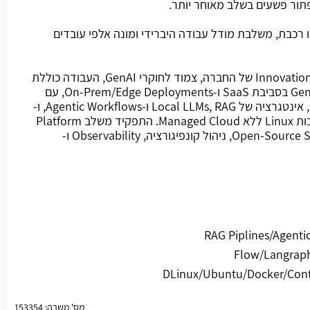
פתור פשעים בשלב מאוחר יותר.
רכבת, משלבת מודל עבודה היברידי ומונה אלפי עובדים
מהות התפקיד: חלק ממחלקת ה-Innovation של החברה, צמוד לחוקרי GenAI, העבודה כוללת
פיתוח והקשחה של פלטפורמת GenAI בסביבת SaaS ו-On-Prem/Edge Deployments, עם
דגש מרכזי על Python Backend, אינטגרציה של Local LLMs, RAG ו-Agentic Workflows, ו-
Production Deployment בסביבות Linux ללא Managed Cloud. התפקיד משלב Platform
Engineering, DevOps ו-Open-Source Systems, ניהול קונפיגורציה, Observability ו-
 ניסיון בעבודה עם אחד מהבאים RAG Piplines/Agentic
Flow/Langrap
מס' משרה: 153354