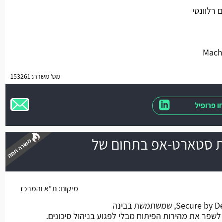
 רלוונטי
מס' משרה: 153261
 פרופיל
AI  בחברת סטארט-אפ בתחום של
משרה חמה
מיקום:
ת"א והמרכז
החברה מפתחת פלטפורמה Secure by Design, שמשתמשת בבינה
שפר את מהירות הפיתוח מבלי לפגוע בניהול סיכונים.