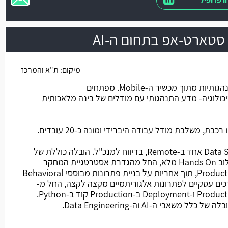
מיקום:
ת"א והמרכז
החברה עוסקת בחילוץ תובנות התנהגותיות מתוך מכשיר ה-Mobile. מפתחים
כולוגיה- מדע התנהגותי עם מודלים של בינה מלאכותית
, משלבת מודל עבודה היברידי ומונה כ-20 עובדים.
מהות התפקיד: ניהול של Data Scientist אחד ב-Remote, בדיווח למנכ"ל. הובלה כוללת של
תחום ה-AI וה-ML בחברה, תוך שילוב Hands On מלא, החל מהגדרת אסטרטגיית המחקר
והפיתוח ועד ליישום מודלים ב-Production, תוך אחריות על בניית פתרונות מבוססי Behavioral
רגום צרכים עסקיים לפתרונות אלגוריתמיים מקצה לקצה, החל מ-
Idea דרך Modeling ועד Productization ו-Deployment ב-Production קוד ב-Python.