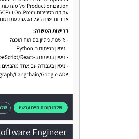
אחריות ישירה על הכנסת פתרונות AI ל-Production
דרישות המשרה:
- 6 שנות ניסיון בפיתוח תוכנה
- ניסיון בפיתוח ב-Python
- ניסיון בפיתוח ב-NodeJS/TypeScript/React
-
graph/Langchain/Google ADK
שלחו קורות חיים עכשיו
שלחו
AI Software Engineer בחברת ity