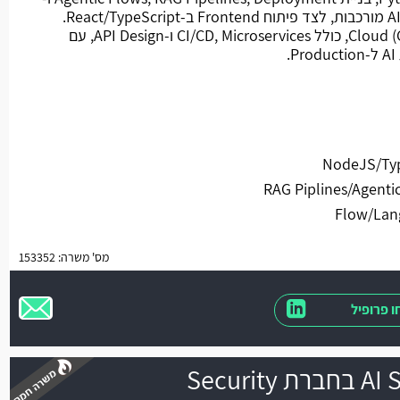
Productionization של מערכות AI מורכבות, לצד פיתוח Frontend ב-React/TypeScript.
עבודה בסביבות On-Prem ו-Cloud (GCP), כולל CI/CD, Microservices ו-API Design, עם
.
 ניסיון בעבודה עם אחד מהבאים RAG Piplines/Agentic
Flow/Lan
מס' משרה: 153352
 פרופיל
Secur