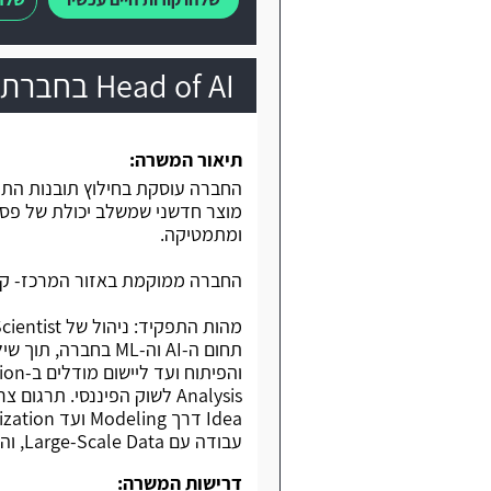
Head of AI בחברת סטארט-אפ בתחום ה-AI
תיאור המשרה:
מוצר חדשני שמשלב יכולת של פסי
ומתמטיקה.
החברה ממוקמת באזור המרכז- קו רכבת
Analysis לשוק הפיננסי. ת
עבודה עם Large-Scale Data, והובלה של כלל משאבי ה-AI וה-Data Engineering.
דרישות המשרה: