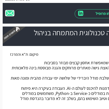
 פרופיל
AI  בחברה טכנולוגית המתמחה בניהול
משרה חמה
מיקום:
ת"א והמרכז
מאפשרת אחסון קבצים מבוזר בסביבות
ם האצת גישה מאתרים מרוחקים והגנה מבוססת בינה מלאכותית
בת מודל היברידי של שלושה ימי עבודה מהבית ומונה מאות
מהות התפקיד: חלק מצוות AI, הזדמנות להיכנס לעולם ה-AI. העבודה בעיקרה היא פיתוח
תשתית Microservices שמשתמשת במודלים כ-Service ב-Python, משתמשים במודלים
 וטיוב השימוש בהם, בשלב זה לא מדובר בהנדסת מודל