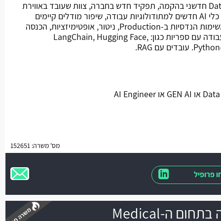
מהות התפקיד: הצטרפות לצוות Data חדשני בהקמה, תפקיד חדש בחברה, צוות שעובד באווירת
סטארט-אפ. התפקיד כולל הכנסת כלי AI חדשים למתודולוגיות עבודה, שיפור מודלים קיימים
ובהמשך הכנסת מודלים חדשים, משימות הנדסיות ב-Production, ניטור, אופטימיזציות, הכנסה
של Agent. שימוש ב-LLM, NLP ועבודה עם ספריות כגון: LangChain, Hugging Face,
מס' משרה: 152651
 פרופיל