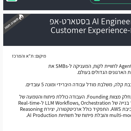
AI Engineer- Founding Team בסטארט-אפ
בתחום Agentic AI ו-Customer Experience
משרה חמה
מיקום:
ת"א והמרכז
החברה מפתחת פלטפורמת Agentic AI לחוויית לקוח, המעניקה ל-SMBs את
ה, משלבת מודל עבודה היברידי ומונה 5 עובדים.
מהות התפקיד: פונקציה ראשונה כחלק מצוות Founding. העבודה כוללת פיתוח והטמעה של
מערכות Agentic AI ב-Scale, תוך בנייה של LLM Workflows, Orchestration ל-Real-time
Automation, קוד ב-Python בסביבת AWS. התפקיד כולל ארכיטקטורה, יצירת Reasoning