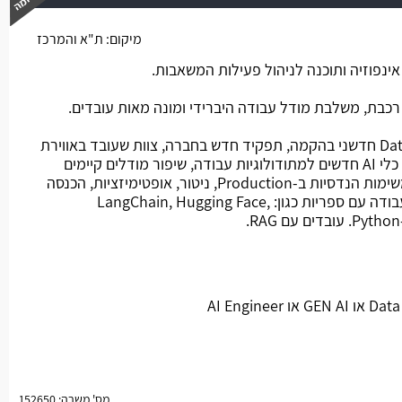
מיקום:
ת"א והמרכז
משרה חמה
נפוזיה ותוכנה לניהול פעילות המשאבות.
כבת, משלבת מודל עבודה היברידי ומונה מאות עובדים.
מהות התפקיד: הצטרפות לצוות Data חדשני בהקמה, תפקיד חדש בחברה, צוות שעובד באווירת
סטארט-אפ. התפקיד כולל הכנסת כלי AI חדשים למתודולוגיות עבודה, שיפור מודלים קיימים
ובהמשך הכנסת מודלים חדשים, משימות הנדסיות ב-Production, ניטור, אופטימיזציות, הכנסה
של Agent. שימוש ב-LLM, NLP ועבודה עם ספריות כגון: LangChain, Hugging Face,
מס' משרה: 152650