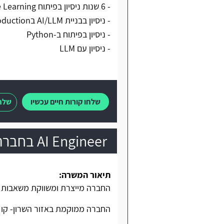
- 6 שנות ניסיון בפיתוח Backend/ Machine Learning
- ניסיון בבניית AI/LLM בProduction
- ניסיון בפיתוח ב-Python
- ניסיון עם LLM
שלחו קורות חיים עכשיו
שלחו
AI Engineer בחברה בתחום ה-Medical
תיאור המשרה:
החברה מייצרת ומשווקת משאבות אי
החברה ממוקמת באזור השרון- קו ר