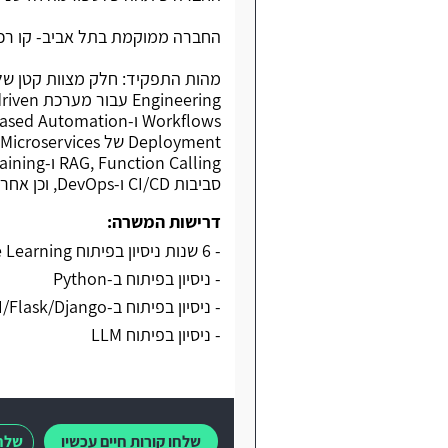
החברה ממוקמת בתל אביב- קו רכב
סביבות CI/CD ו-DevOps, וכן אחריות על יציבות, סקיילביליות ואבטחה של מערכות.
דרישות המשרה:
- 6 שנות ניסיון בפיתוח Backend/Machine Learning
- ניסיון בפיתוח ב-Python
- ניסיון בפיתוח ב-FastAPI/Flask/Django
- ניסיון בפיתוח LLM
שלחו קורות חיים עכשיו
שלחו