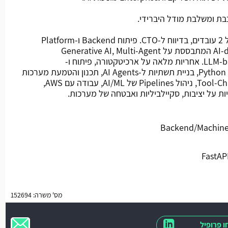
ת ומשלבת מודל היברידי.
מהות התפקיד: חלק מצוות קטן של 2 עובדים, בדיווח ל-CTO. פיתוח Backend ו-Platform
Engineering עבור מערכת AI-driven המתבססת על Generative AI, Multi-Agent
Workflows ו-LLM-based Automation. אחריות מלאה על ארכיטקטורה, פיתוח ו-
Deployment של Python Microservices, בניית תשתיות ל-AI Agents, תכנון והטמעת מערכות
RAG, Function Calling ו-Tool-Chaining, ניהול Pipelines של AI/ML, עבודה עם AWS,
מס' משרה: 152694
 פרופיל