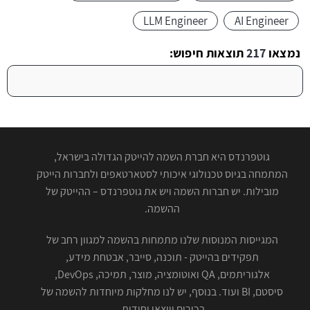
LLM Engineer
AI Engineer
נמצאו
217
תוצאות חיפוש:
גוטפרנדס היא חברת השמה להייטק הגדולה בישראל,
המתמחה בגיוס טכנולוגי איכותי לסטארטאפים ולחברות הייטק
מובילות. יש חברות השמה ויש את גוטפרנדס – ההייטק של
ההשמה.
המגייסות המנוסות שלנו מתמחות בהשמה למגוון רחב של
תפקידים בהייטק - תוכנה, סייבר, אבטחת מידע,
אלגוריתמים, QA ואוטומציה, מוצר, תמיכה, DevOps,
סיסטם, BI ועוד. בנוסף, יש לנו מחלקות מיוחדות להשמה של
בכירים ויוצאי יחידות.