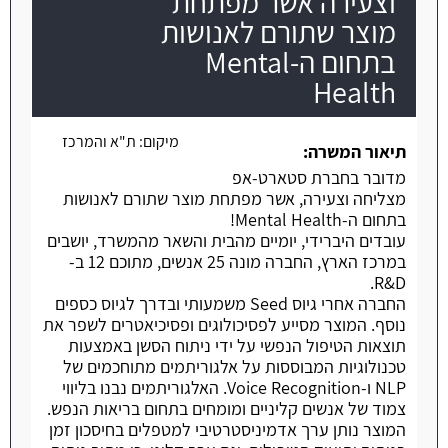
וצעירה אשר מפתחת
מוצר שתורם לאנושות
משרה חמה
בתחום ה-Mental
Health
מיקום:
ת"א והמרכז
תיאור המשרה:
מדובר בחברת סטארט-אפ
מצליחה וצעירה, אשר מפתחת מוצר שתורם לאנושות
בתחום ה-Mental Health!
עובדים היברידי, יומיים מהבית והשאר מהמשרד, יושבים
במרכז הארץ, החברה מונה 25 אנשים, מתוכם 12 ב-
R&D.
החברה אחרי גיוס Seed משמעותי ובדרך לגיוס כספים
נוסף. המוצר מסייע לפסיכולוגים ופסיכיאטרים לשפר את
תוצאות הטיפול הנפשי על ידי ניתוח הסשן באמצעות
טכנולוגיות המבוססות על אלגוריתמים מתוחכמים של
NLP ו-Voice Recognition. האלגוריתמים נבנו בליווי
צמוד של אנשים קליניים ומומחים בתחום בריאות הנפש.
המוצר נותן ערך אדמיניסטרטיבי למטפלים בחיסכון זמן