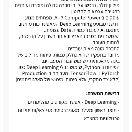
מיליון דולר, נרכשו על ידי חברה גדולה ומוכרת ועובדים
כחטיבה עצמאית לחלוטין.
עוסקים ב Compute Power ל-AI, מפתחים מנוע
חדשני מבוסס Deep Learning המאפשר כוח מחשוב
מותאם Al לעיבוד כמויות Data עצומות.
יש משרדים במרכז הארץ ובאיזור השרון על קו רכבת,
לנוחות העובד.
החברה מונה מאות עובדים.
מדובר בתפקיד שהוא כחלק מצוות, פיתוח מודלים של
בינה מלאכותית לשימוש עבור המעבדים.
הפיתוח ב Python, שימוש בכלי Deep Learning כמו
PyTorch ו- TensorFlow. העבודה ב-Production
(ללא צד מחקרי, אלא פיתוח ומימוש של האלגוריתמים).
דרישות המשרה:
- Deep Learning - אפשר מקורסים מהלימודים
- תואר ראשון ומעלה מאוניברסיטה או יוצאי/ות יחידות
טכנולוגיות מהצבא