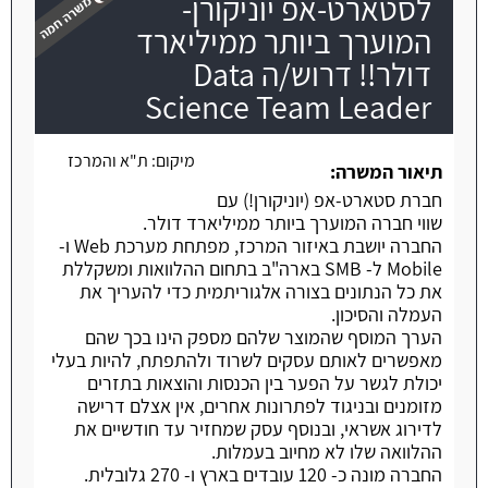
לסטארט-אפ יוניקורן-
המוערך ביותר ממיליארד
דולר!! דרוש/ה Data
Science Team Leader
משרה חמה
מיקום:
ת"א והמרכז
תיאור המשרה:
חברת סטארט-אפ (יוניקורן!) עם
שווי חברה המוערך ביותר ממיליארד דולר.
החברה יושבת באיזור המרכז, מפתחת מערכת Web ו-
Mobile ל- SMB בארה"ב בתחום ההלוואות ומשקללת
את כל הנתונים בצורה אלגוריתמית כדי להעריך את
העמלה והסיכון.
הערך המוסף שהמוצר שלהם מספק הינו בכך שהם
מאפשרים לאותם עסקים לשרוד ולהתפתח, להיות בעלי
יכולת לגשר על הפער בין הכנסות והוצאות בתזרים
מזומנים ובניגוד לפתרונות אחרים, אין אצלם דרישה
לדירוג אשראי, ובנוסף עסק שמחזיר עד חודשיים את
ההלוואה שלו לא מחיוב בעמלות.
החברה מונה כ- 120 עובדים בארץ ו- 270 גלובלית.