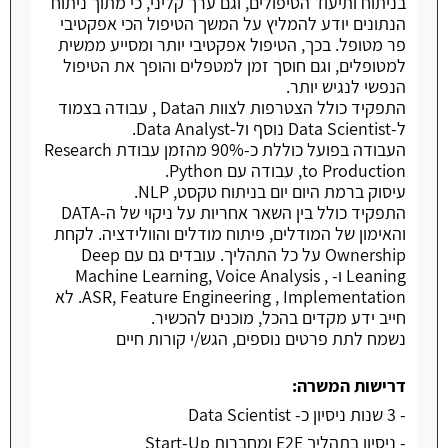
בניתוח ותיעוד הטיפולים, וגם ערך קליני, כי מתוך ניתוח
הנתונים יודע להמליץ על המשך הטיפול הכי אפקטיבי
פר מטופל. בכך, הטיפול אפקטיבי יותר ומסייע ממשית
למטופלים, וגם חוסך זמן למטפלים והופך את הטיפול
הנפשי לנגיש יותר.
התפקיד כולל הצטרפות לצוות הData , עבודה בצמוד
ל-Data Scientist נוסף ול-Data Analyst.
העבודה בפועל כוללת כ-90% מהזמן עבודת Research
to Production, עבודה עם Python.
עיסוק ברמת היום יום בניתוח טקסט, NLP.
התפקיד כולל בין השאר אחריות על ניקוי של ה-DATA
והאימון של המודלים, פיתוח מודלים והוולידציה. לקחת
Ownership על כל התהליך. עובדים גם עם Deep
Leaning ו- Machine Learning, Voice Analysis ,
ASR, Feature Engineering , Implementation. לא
חייב ידע מקדים בהכל, מוכנים להכשיר.
נשמח לתת פרטים נוספים, הגש/י קורות חיים
דרישות המשרה:
- 3 שנות ניסיון כ- Data Scientist
- ניסיון בתהליך E2E ומחברות Start-Up