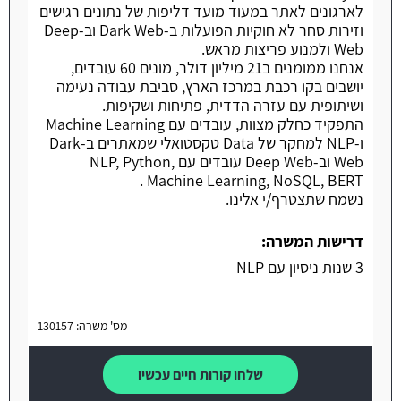
לארגונים לאתר במעוד מועד דליפות של נתונים רגישים
וזירות סחר לא חוקיות הפועלות ב-Dark Web וב-Deep
Web ולמנוע פריצות מראש.
אנחנו ממומנים ב21 מיליון דולר, מונים 60 עובדים,
יושבים בקו רכבת במרכז הארץ, סביבת עבודה נעימה
ושיתופית עם עזרה הדדית, פתיחות ושקיפות.
התפקיד כחלק מצוות, עובדים עם Machine Learning
ו-NLP למחקר של Data טקסטואלי שמאתרים ב-Dark
Web וב-Deep Web עובדים עם NLP, Python,
Machine Learning, NoSQL, BERT .
נשמח שתצטרף/י אלינו.
דרישות המשרה:
3 שנות ניסיון עם NLP
מס' משרה: 130157
שלחו קורות חיים עכשיו