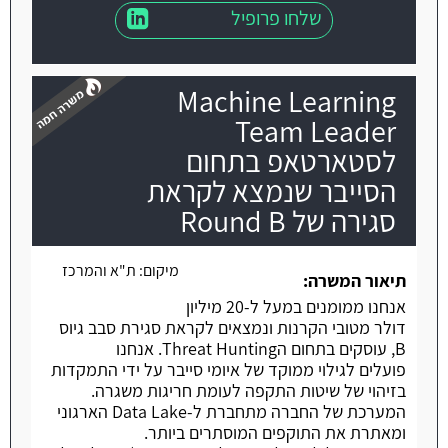
שלחו פרופיל
Machine Learning
Team Leader
לסטארטאפ בתחום
הסייבר שנמצא לקראת
משרה חמה
סגירה של Round B
מיקום:
ת"א והמרכז
תיאור המשרה:
אנחנו ממומנים במעל ל-20 מיליון
דולר מטובי הקרנות ונמצאים לקראת סגירת סבב גיוס
B, עוסקים בתחום הThreat Hunting. אנחנו
פועלים לגילוי ממוקד של איומי סייבר על ידי התמקדות
בזיהוי של שיטות התקפה לעומת חריגות משגרה.
המערכת של החברה מתחברת ל-Data Lake הארגוני
ומאתרת את התוקפים המוסתרים ביותר.