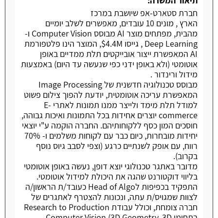
תיאור המשרה:
חברת סטארט-אפ שיושבת במרכז
הארץ , מונים 10 עובדים, מאפשרים לשלב יומיים
מהבית, מפתחים מוצר AI מבוסס Computer Vision ו-
Deep Learning , גייסו 4.4M$, המוצר הינו פלטפורמת
AI המאפשרת ייצור אובייקטים תלת ממדיים באופן
אוטומטי (ולא באופן ידני כפי שנעשה עד היום) באמצעות
מידול ורינדור .
מבוסס טכנולוגיה חדשנית של Image Processing
המאפשרת עריכה אוטומטית, יודעת להפוך צילום פשוט
למודל תלת מימד ולייצר ממנו תמונות לאתרי E-
commerce יוצרים אחידות בכל התמונות ואיכות גבוהה,
חוסכים המון כסף ללקוחותיהם. החברה הוקמה ע"י יוצאי
יחידות מובחרות, כיום כבר עם לקוחות משלמים ו- 70%
רווח, עם אופק לשנתיים כרגע (וצפי לסבב גיוס נוסף
בקרוב).
מדובר באתגר טכנולוגי יוצא דופן, נעשה באופן אוטומטי
בליווי דוקטורנט שהגה את היכולת למידול אוטומטי.
התפקיד בכפיפות לHead of Algo כעובד/ת הראשון/ה
לצוות שמגויס/ת עתה, ונכונות להצטרף לאתגרים של
חברה צומחת, וכולל עבודת Research to Production
בתחומי Computer Vision (3D Geometry, 3D