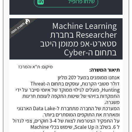
שלחו פרופיל
Machine Learning
Researcher בחברת
סטארט-אפ ממומן היטב
בתחום ה-Cyber
משרה חמה
מיקום:
ת"א והמרכז
תיאור המשרה:
אנחנו ממומנים במעל ל20 מליון
דולר מטובי הקרנות, עוסקים בתחום הThreat-
Hunting, פועלים לגילוי ממוקד של איומי סייבר על ידי
התמקדות בזיהוי של שיטות התקפה לעומת חריגות
משגרה.
המערכת של החברה מתחברת ל-Data Lake הארגוני
ומאתרת את התוקפים המוסתרים ביותר.
על התפקיד הצטרפות לצוות של 3-4 חוקרים, צפי לגדול
ל 6. ​בשלב ה Scale Up, שימוש בכלי Machine