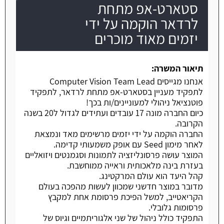
סטארט-אפ מתחת
לרדאר הוקמה על ידי
משרה חמה
יזמים מאוד מוכרים
תיאור המשרה:
אנחנו מגייסים Computer Vision Team Lead
לתפקיד מעניין בסטארט-אפ מתחת לרדאר, לתפקיד
פוטנציאל ניהולי למעוניינים/ות בכך!
כיום החברה מונה 17 עובדים ועתידים לגדול ל20 בשנה
הקרובה.
החברה הוקמה על ידי יזמים מרשימים מאד ונמצאת
לאחר מימון Seed עם אופק משמעותי קדימה.
המוצר עושה פרסונליזציה לתמונות וסגמנטים ויזואליים
בעזרת בינה מלאכותית וראייה ממוחשבת.
קהל היעד הוא עולם המרקטינג.
מדובר במוצר חדשני שמכוון לעשות מהפכה בעולם
הקריאטייב, למשל הפיכת פרסומת אחת למקבץ
פרסומות גלובלי.
התפקיד כולל ניהול של שני אלגוריתמיים וגיוס של