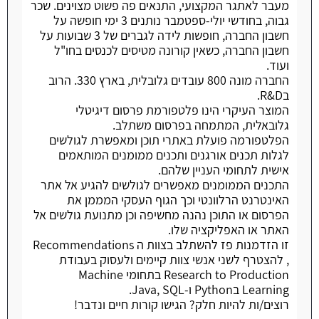
מעבר לאתגר המקצועי, התנאים פה פשוט מצוינים. שכר
גבוה, בחודשי יולי-ספטמבר נותנים 3 ימי חופשה על
חשבון החברה, חופשות לידה לגברים של 3 שבועות על
חשבון החברה, כשאין קורונה מטיסים לכנסים בחו"ל
ועוד.
החברה מונה 800 עובדים גלובלית, בארץ 330. הרוב
בR&D.
המוצר העיקרי הינו פלטפורמת פרסום דיגיטלי
גלובאלית, המתמחה בפרסום משתלב.
הפלטפורמה פועלת באתרי תוכן ומאפשרת לגולשים
לגלות תכנים אורגנים ותכנים ממומנים המותאמים
אישית לתחומי העניין שלהם.
התכנים הממומנים מאפשרים לגולשים להגיע אל אתר
האינטרנט הרלוונטי וכך הגוף העסקי המממן את
הפרסום או התוכן נהנה מחשיפה וכן מתנועת גולשים אל
האתר או האפליקציה שלו.
זו הזדמנות פז להשתלב בצוות ה Recommendations
, להצטרף לשני אנשי צוות קיימים ולעסוק בעבודת
Research to Production בתחומי Machine
Learning בPython ו-Java, SQL.
רוצים/ות להיות חלק? הגישו קורות חיים ונדבר!