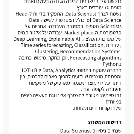
נרכשנו על ידי יצרנית הבירה הגדולה בעולם ואנחנו
מונים 70 עובדים בארץ.
נשמח לצרף Data Scientist, התפקיד בדיווח ל-Head
of Data Science וכולל הצטרפות לשישה Data
Scientists נוספים. במסגרת העבודה- אחריות על
פלטפורמת ה-Market place, עבודה על אלגוריתמים
של מערכות המלצה, Deep Learning, Explainable AI
, עבודת Time series forecasting, Classification,
Clustering, Recommendation Systems,
Forecasting algorithms , וכן מחקר, מימוש וכתיבה
בPython.
החברה עוסקת בתחומי Big Data, Analytics ו-IOT
ומפתחת מוצרים שיודעים להפוך פאבים לחכמים, בין
היתר על ידי מוצר שמנטר טארפיק של משקאות
והעברה לקופה ועוד.
זהו טיימינג מטורף להצטרף אלינו וגם העשייה כיפית
במיוחד!
שלחו קורות חיים ונשוחח.
דרישות המשרה:
שנתיים ניסיון כ-Data Scientist