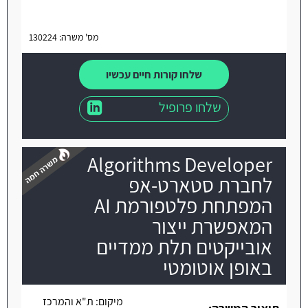
מס' משרה: 130224
שלחו קורות חיים עכשיו
שלחו פרופיל
Algorithms Developer
לחברת סטארט-אפ
המפתחת פלטפורמת AI
המאפשרת ייצור
משרה חמה
אובייקטים תלת ממדיים
באופן אוטומטי
מיקום:
ת"א והמרכז