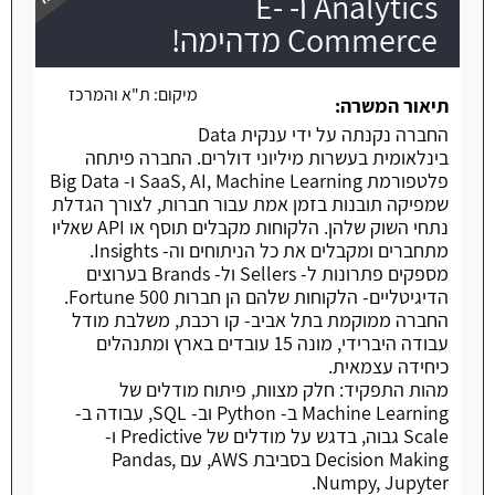
Analytics ו- E-
Commerce מדהימה!
משרה חמה
מיקום:
ת"א והמרכז
תיאור המשרה:
החברה נקנתה על ידי ענקית Data
בינלאומית בעשרות מיליוני דולרים. החברה פיתחה
פלטפורמת SaaS, AI, Machine Learning ו- Big Data
שמפיקה תובנות בזמן אמת עבור חברות, לצורך הגדלת
נתחי השוק שלהן. הלקוחות מקבלים תוסף או API שאליו
מתחברים ומקבלים את כל הניתוחים וה- Insights.
מספקים פתרונות ל- Sellers ול- Brands בערוצים
הדיגיטליים- הלקוחות שלהם הן חברות Fortune 500.
החברה ממוקמת בתל אביב- קו רכבת, משלבת מודל
עבודה היברידי, מונה 15 עובדים בארץ ומתנהלים
כיחידה עצמאית.
מהות התפקיד: חלק מצוות, פיתוח מודלים של
Machine Learning ב- Python וב- SQL, עבודה ב-
Scale גבוה, בדגש על מודלים של Predictive ו-
Decision Making בסביבת AWS, עם Pandas,
Numpy, Jupyter.