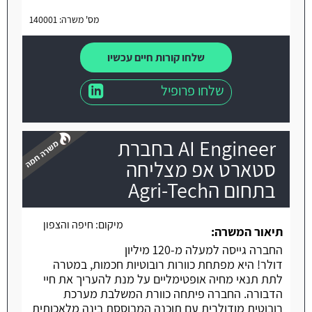
מס' משרה: 140001
שלחו קורות חיים עכשיו
שלחו פרופיל
AI Engineer בחברת
סטארט אפ מצליחה
בתחום הAgri-Tech
משרה חמה
מיקום:
חיפה והצפון
תיאור המשרה:
החברה גייסה למעלה מ-120 מיליון
דולר! היא מפתחת כוורות רובוטיות חכמות, במטרה
לתת תנאי מחיה אופטימליים על מנת להעריך את חיי
הדבורה. החברה פיתחה כוורת המשלבת מערכת
רובוטית מודולרית עם תוכנה המבוססת בינה מלאכותית