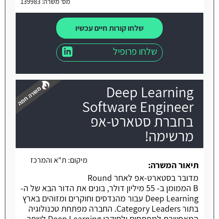
מס' משרה: 139983
שלחו קורות חיים עכשיו
שלחו פרופיל
Deep Learning
Software Engineer
בחברת סטארט-אפ
מרשימה!
משרה חמה
מיקום:
ת"א והמרכז
תיאור המשרה:
מדובר בסטארט-אפ לאחר Round
B הממומן ב- 55 מיליון דולר, בונים את הדור הבא של ה-
Deep Learning עבור מהנדסים וחוקרים ומזוהים בארץ
בתור Category Leaders. החברה מפתחת טכנולוגיה
המאפשרת למפתחים ולחוקרי Deep Learning לשפר