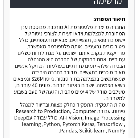
מרשימה
תיאור המשרה:
החברה מייצרת פלטפורמת AI מורכבת מבוססת ענן
המחוברת למצלמות וידאו זעירות לצורכי ניטור של
יישומים רפואיים, תעשייתיים, צבאיים ותעופתיים, כולל
ניטור כורים גרעיניים. אותה פלטפורמה מאפשרת
פרדיקציות בקרב אותם יישומים על מנת לזהות כשלים
עתידיים. אחת החוזקות של החברה היא ההנהלה
הבכירה שלה- יזמים סדרתיים בעולמות המדיקל אנשים
מאוד מוכרים בתעשייה. מדובר בחברה היחידה
שמשתמשים במצלמה בתור סנסור. גייסו 26M$ ונמצאים
בשיא הצמיחה. יושבים באיזור הדרום. מונים 40 עובדים,
משלבים מודל של 4 ימים מהבית והגעה של פעם בשבוע
למשרדים.
מהות התפקיד: התפקיד כחלק מצוות ובדיווח למנהל
פיתוח. עבודת Research to Production, Computer
Vision, Image Processing ו-AI. כולל עבודה עםDeep
learning ,Python, Pytorch Keras, Tensorflow ,
Pandas, Scikit-learn, NumPy.