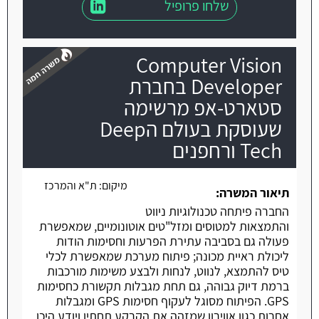
שלחו פרופיל
Computer Vision
Developer בחברת
סטארט-אפ מרשימה
שעוסקת בעולם הDeep
משרה חמה
Tech ורחפנים
מיקום:
ת"א והמרכז
תיאור המשרה:
החברה פיתחה טכנולוגיות ניווט
והתמצאות למטוסים ומזל"טים אוטונומיים, שמאפשרת
פעולה גם בסביבה עתירת הפרעות וחסימות הודות
ליכולת ראיית מכונה; פיתוח מערכת שמאפשרת לכלי
טיס להתמצא, לנווט, לנחות ולבצע משימות מורכבות
ברמת דיוק גבוהה, גם תחת מגבלות תקשורת כחסימות
GPS. הפיתוח מסוגל לעקוף חסימות GPS ומגבלות
אחרות כגון אווירון שמזהה את הקרקע תחתיו ויודע היכן