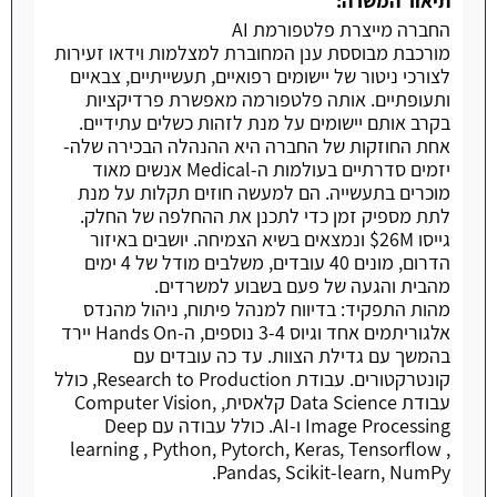
תיאור המשרה:
החברה מייצרת פלטפורמת AI
מורכבת מבוססת ענן המחוברת למצלמות וידאו זעירות
לצורכי ניטור של יישומים רפואיים, תעשייתיים, צבאיים
ותעופתיים. אותה פלטפורמה מאפשרת פרדיקציות
בקרב אותם יישומים על מנת לזהות כשלים עתידיים.
אחת החוזקות של החברה היא ההנהלה הבכירה שלה-
יזמים סדרתיים בעולמות ה-Medical אנשים מאוד
מוכרים בתעשייה. הם למעשה חוזים תקלות על מנת
לתת מספיק זמן כדי לתכנן את ההחלפה של החלק.
גייסו 26M$ ונמצאים בשיא הצמיחה. יושבים באיזור
הדרום, מונים 40 עובדים, משלבים מודל של 4 ימים
מהבית והגעה של פעם בשבוע למשרדים.
מהות התפקיד: בדיווח למנהל פיתוח, ניהול מהנדס
אלגוריתמים אחד וגיוס 3-4 נוספים, ה-Hands On יירד
בהמשך עם גדילת הצוות. עד כה עובדים עם
קונטרקטורים. עבודת Research to Production, כולל
עבודת Data Science קלאסית, Computer Vision,
Image Processing ו-AI. כולל עבודה עם Deep
learning , Python, Pytorch, Keras, Tensorflow ,
Pandas, Scikit-learn, NumPy.