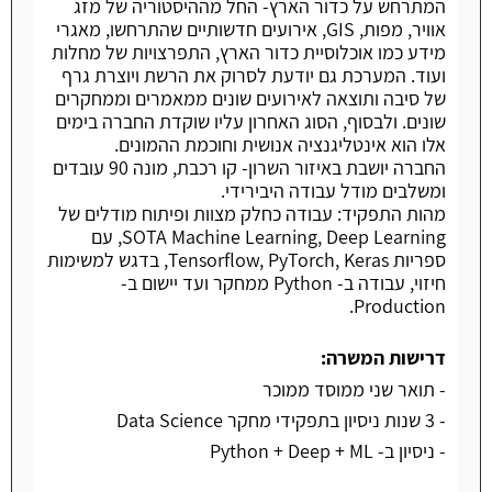
המתרחש על כדור הארץ- החל מההיסטוריה של מזג
אוויר, מפות, GIS, אירועים חדשותיים שהתרחשו, מאגרי
מידע כמו אוכלוסיית כדור הארץ, התפרצויות של מחלות
ועוד. המערכת גם יודעת לסרוק את הרשת ויוצרת גרף
של סיבה ותוצאה לאירועים שונים ממאמרים וממחקרים
שונים. ולבסוף, הסוג האחרון עליו שוקדת החברה בימים
אלו הוא אינטליגנציה אנושית וחוכמת ההמונים.
החברה יושבת באיזור השרון- קו רכבת, מונה 90 עובדים
ומשלבים מודל עבודה היבירידי.
מהות התפקיד: עבודה כחלק מצוות ופיתוח מודלים של
SOTA Machine Learning, Deep Learning, עם
ספריות Tensorflow, PyTorch, Keras, בדגש למשימות
חיזוי, עבודה ב- Python ממחקר ועד יישום ב-
Production.
דרישות המשרה:
- תואר שני ממוסד ממוכר
- 3 שנות ניסיון בתפקידי מחקר Data Science
- ניסיון ב- Python + Deep + ML