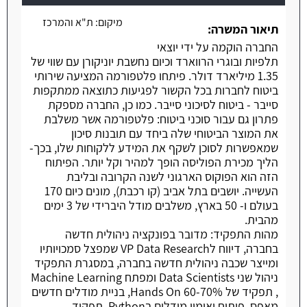
משרה חמה
מיקום:
ת"א והמרכז
תיאור המשרה:
החברה הוקמה על ידי יוצאי
תלפיות ובוגרי הרווארד וכיום נחשבת יוניקורן עם שווי של
1.35 מיליארד דולר. פיתחו פלטפורמה המציעה שירותי
ביטוח לחברות בכל הקשור לפגיעות כתוצאה ממתקפות
סייבר - ביטוח לסיכוני סייבר. כמו כן, החברה מספקת
פתרון גם עבור סוכני ביטוח: פלטפורמה אשר משלבת
את המוצר הביטוחי שלה ביחד עם תובנות סיכון
שמאפשרות לסוכן לשקף את המידע ללקוחות שלו, בכך-
הליך מכירת הפוליסה הופך למהיר וקל יותר. הפיתוח
הזה הוא הפוקוס הארגוני לשנה הקרובה ובליבת
העשייה. יושבים בתל אביב (קו רכבת), מונים כיום 170
בעולם ו- 50 בארץ, משלבים מודל היברידי של 3 ימים
מהבית.
מהות התפקיד: מדובר בפונקציה ניהולית חדשה
בחברה, דיווח לVP Data Research שמפצל סמכויותיו
ומייצר שכבה ניהולית חדשה בחברה, במסגרת התפקיד
ניהול שני Data Scientists ומפתח Machine Learning
, תפקיד של 60-70% Hands On, בניית מודלים חדשים
מאפס, פיתוח ואימון מודלים בPython. תפקיד