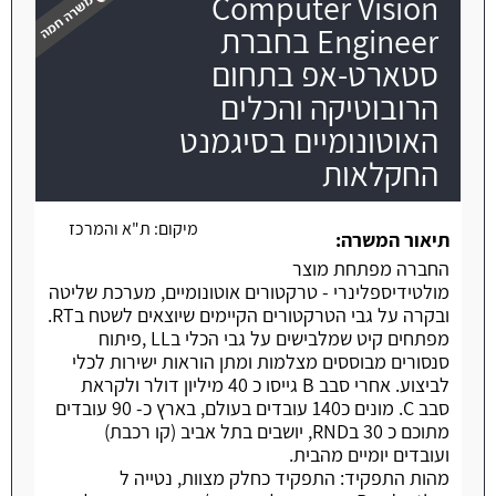
Computer Vision
Engineer בחברת
סטארט-אפ בתחום
הרובוטיקה והכלים
משרה חמה
האוטונומיים בסיגמנט
החקלאות
מיקום:
ת"א והמרכז
תיאור המשרה:
החברה מפתחת מוצר
מולטידיספלינרי - טרקטורים אוטונומיים, מערכת שליטה
ובקרה על גבי הטרקטורים הקיימים שיוצאים לשטח בRT.
מפתחים קיט שמלבישים על גבי הכלי בLL ,פיתוח
סנסורים מבוססים מצלמות ומתן הוראות ישירות לכלי
לביצוע. אחרי סבב B גייסו כ 40 מיליון דולר ולקראת
סבב C. מונים כ140 עובדים בעולם, בארץ כ- 90 עובדים
מתוכם כ 30 בRND, יושבים בתל אביב (קו רכבת)
ועובדים יומיים מהבית.
מהות התפקיד: התפקיד כחלק מצוות, נטייה ל