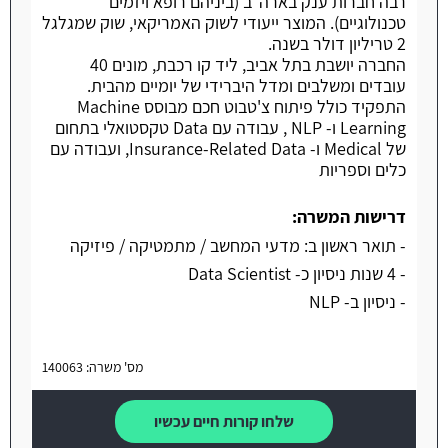
רבה חברות ענק בארה"ב (ביניהם רופא ויזמים
טכנולוגיים). המוצר ייעודי לשוק האמריקאי, שוק שמגלגל
2 טריליון דולר בשנה.
החברה יושבת בתל אביב, ליד קו רכבת, מונים 40
עובדים ומשלבים ומדל היברידי של יומיים מהבית.
התפקיד כולל פיתוח צ'טבוט חכם מבוסס Machine
Learning ו- NLP , עבודה עם Data טקסטואלי בתחום
של Medical ו- Insurance-Related Data, ועבודה עם
כלים וספריות
דרישות המשרה:
- תואר ראשון ב: מדעי המחשב / מתמטיקה / פיזיקה
- 4 שנות ניסיון כ- Data Scientist
- ניסיון ב- NLP
מס' משרה: 140063
שלחו קורות חיים עכשיו