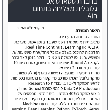
בחברת סטארט אפ
גלובלית מצליחה בתחום
הAI
משרה חמה
מיקום:
ת"א והמרכז
תיאור המשרה:
החברה פיתחה מנוע בינה
מלאכותית אוטומטי חדשני שעובד בזמן אמת, מערכת
Real Time Continual Learning (RT/CL) AI,
הזדמנות להיכנס בשלב שבו כל אחד/אחת משמעותי/ת
ומשפיע/ה! גייסו למעלה מ3 מיליון דולר בזמן קצר וכבר
לקראת Round A. יושבים באיזור השרון, מונים כיום 10
עובדים, מתוכם 2 בישראל.
מהות התפקיד: פונקציה ראשונה בארץ (וחלק מצוות
מחקר גלובלי שכולו מורכב מדוקטורים בתחום) בכפיפות
לראש המחקר ול-CTO, עבודת Research to
Production על Data פיננסי מובנה וTime-Series,
ביצוע מחקר כ40% מהזמן, וביתר הזמן מבססים על
המחקר מודלים, מפתחים ומאמנים, בודקים ומעריכים
את המודלים וחוזר חלילה. עובדים עם Machine
learning, Deep Learning, Python, PyTorch, Keras,