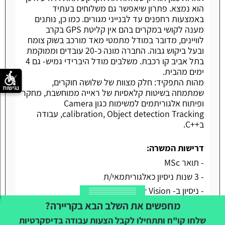
הוא נמצא. פתרון שיאפשר גם משלוחים בעתיד
באמצעות רחפנים עד לבנייני מגורים. כמו כן, נותנים
מענה לקושי במקרים בהם אין קליטת GPS בקרב
לוויינים, מדובר במודל מתמטי מאד מורכב בשוק צומח
ובעל ביקוש גבוה. החברה מונה כ-20 עובדים וממוקמת
בתל אביב קו רכבת. משלבים מודל היברידי גמיש- גם 4
ימים מהבית.
מהות התפקיד: חלק מצוות של שלושה חוקרים,
נגישות
שמתמחה בשיטות קלאסיות של ראייה ממוחשבת, מחקר
ופיתוח אלגוריתמים למשימות כגון Camera
calibration, Object detection Tracking, עבודה
ב++C.
דרישות המשרה:
- תואר MSc
- 3 שנות ניסיון כאלגוריתמאי/ת
- ניסיון ב- Computer Vision
מחפשים את השלב הבא בקריירה?
- ניסיון ב-++C
שלחו קו"ח ותתחילו לקבל הצעות עבודה בדיסקרטיות