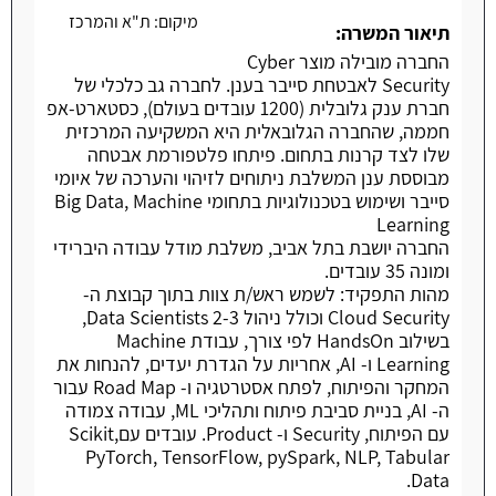
מיקום:
ת"א והמרכז
תיאור המשרה:
החברה מובילה מוצר Cyber
Security לאבטחת סייבר בענן. לחברה גב כלכלי של
חברת ענק גלובלית (1200 עובדים בעולם), כסטארט-אפ
חממה, שהחברה הגלובאלית היא המשקיעה המרכזית
שלו לצד קרנות בתחום. פיתחו פלטפורמת אבטחה
מבוססת ענן המשלבת ניתוחים לזיהוי והערכה של איומי
סייבר ושימוש בטכנולוגיות בתחומי Big Data, Machine
Learning
החברה יושבת בתל אביב, משלבת מודל עבודה היברידי
ומונה 35 עובדים.
מהות התפקיד: לשמש ראש/ת צוות בתוך קבוצת ה-
Cloud Security וכולל ניהול 2-3 Data Scientists,
בשילוב HandsOn לפי צורך, עבודת Machine
Learning ו- AI, אחריות על הגדרת יעדים, להנחות את
המחקר והפיתוח, לפתח אסטרטגיה ו- Road Map עבור
ה- AI, בניית סביבת פיתוח ותהליכי ML, עבודה צמודה
עם הפיתוח, Security ו- Product. עובדים עםScikit,
PyTorch, TensorFlow, pySpark, NLP, Tabular
Data.