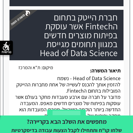
חברת הייטק בתחום
הFintech אשר עוסקת
בפיתוח מוצרים חדשים
במגוון תחומים מגייסת
משרה חמה
Head of Data Science
נגישות
מיקום:
ת"א והמרכז
תיאור המשרה:
Head of Data Science - נשמח
להזמין אותך להכנס לעשייה של אחת מחברות ההייטק
המובילות בתחום הFintech.
מדובר על חברה עם ארבע מעבדות מחקר בעולם אשר
עוסקות בפיתוח של מוצרים חדשים מאפס. המעבדה
החדשה ביותר הוקמה בישראל. מטרת המעבדות הוא
מחקר ופיתוח של מוצרים חדשים מאפס.
מחפשים את השלב הבא בקריירה?
מדובר בחברה ששמה דגש על תנאים ורווחה לעובדים.
מפתחים את כל המוצרים מתוך המעבדה, עושים
שלחו קו"ח ותתחילו לקבל הצעות עבודה בדיסקרטיות