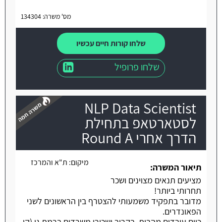
מס' משרה: 134304
שלחו קורות חיים עכשיו
שלחו פרופיל
NLP Data Scientist
לסטארטאפ בתחילת
הדרך אחרי Round A
משרה חמה
מיקום:
ת"א והמרכז
תיאור המשרה:
מציעים תנאים מצוינים ושכר
תחרותי ביותר!
מדובר בתפקיד משמעותי להצטרף בין הראשונים לשני
הפאונדרים.
כיום עובדים מהבית, בקרוב ישכירו משרדים ברמת גן (קו