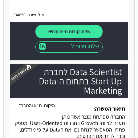
מס' משרה: 134850
שלחו קורות חיים עכשיו
שלחו פרופיל
Data Scientist לחברת
Start Up בתחום ה-Data
Marketing
משרה חמה
מיקום:
ת"א והמרכז
תיאור המשרה:
החברה מפתחת מוצר אשר נותן
מענה לצוותי Growth בחברות User-Oriented ומספק
פתרון המאפשר לנתח נכון את הData על פי מודלים,
ובכך לנתב את הפרסום.