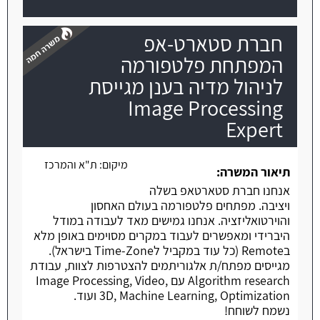
חברת סטארט-אפ
המפתחת פלטפורמה
לניהול מדיה בענן מגייסת
Image Processing
משרה חמה
Expert
מיקום:
ת"א והמרכז
תיאור המשרה:
אנחנו חברת סטארטאפ בשלה
ויציבה. מפתחים פלטפורמה בעולם האחסון
והוירטואליזציה. אנחנו גמישים מאד לעבודה במודל
היברידי ומאפשרים לעבוד במקרים מסוימים באופן מלא
בRemote (כל עוד במקביל לTime-Zone בישראל).
מגייסים מפתח/ת אלגוריתמים להצטרפות לצוות, עבודת
Algorithm research עם Image Processing, Video,
3D, Machine Learning, Optimization ועוד.
נשמח לשוחח!