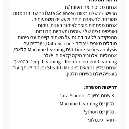
אנחנו מגייסים את העובד/ת
הראשון/ה שלנו בצוות הData Science כך שזו הזדמנות
מטורפת להשארת חותם ולעשייה משמעותית.
אנחנו מפתחים מוצר לאיתור באגים, ניתוח
ואופטימיזציה של יישומים ותשתיות מבוזרות.
התפקיד כולל עבודה גם על תשתית קיימת וגם פיתוח
מודלים מאפס. עבודת Data Science, עובדים עם
Time-series analysis ועם Machine learning קלאסי,
אנומליות ואלגוריתמיקה קלאסית. ישלבו
Reinforcement Learning ו-Deep Learning בהמשך.
אנחנו עדיין נמצאים בStealth Mode ונשמח לשתף עוד
בעשייה שלנו בשיחת טלפון.
דרישות המשרה:
- 3 שנות נסיון כData Scientist
- נסיון עם Machine Learning
- נסיון עם Python
- תואר טכנולוגי