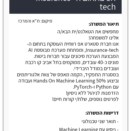
tech
משרה חמה
מיקום:
ת"א והמרכז
תיאור המשרה:
מחפשים את הטאלנט/ית הבא/ה
אלינו למשפחה!
אנו חברת סטארט אפ רווחית העוסקת בתחום ה-
Insurance-tech, ומפתחת מערכת מבוססת AI
המבצעת הערכת סיכונים עבור חברות ביטוח.
מונים כ-40 עובדים, ממוקמים בתל אביב קו רכבת
ועובדים במודל היברידי.
במסגרת התפקיד, הקמה מאפס של צוות אלגוריתמים
וביצוע 50% Hands On Machine Learning ועבודה
עם Python ו-PyTorch.
הזדמנות לניהול ללא ניסיון!
לפרטים נוספים, שלח/י קורות חיים!
דרישות המשרה:
- תואר שני טכנולוגי
- ניסיון עם Machine Learning