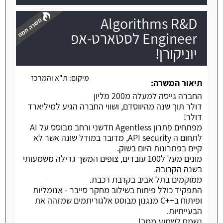
Algorithms R&D
Engineer לסטארט-אפ
יוניקורן!
משרה חמה
מיקום:
ת"א והמרכז
תיאור המשרה:
החברה גייסה למעלה מ200 מליון
דולר תוך שנה מהיווסדם, ושווי החברה הגיע למיליארד
דולר!
מפתחים פתרון Agentless חדשני ורחב מבוסס על AI
לתחום ה API security, מדובר במודל שונה אשר לא
קיים בפתרונות היום בשוק.
מונים מעל ל100 עובדים, צופים המשך גדילה משמעותי
בשנה הקרובה.
ממוקמים בתל אביב בקרבת רכבת.
התפקיד כולל פיתוח בשילוב מחקר סייבר - אנומליות
ופיתוח ב++C מנגנון מבוסס אלגוריתמים שמזהה את
הבעייתיות.
נשמח לשמוע ממך!