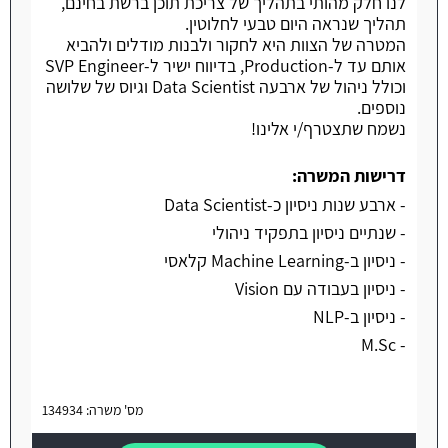
לנו חלק מהותי בתהליך של צריכת תוכן ברשת בחינם,
תהליך שנראה היום טבעי לחלוטין.
המטרה של הצוות היא לחקור ולבנות מודלים ולהביא
אותם עד ל-Production, בדיווח ישיר ל-SVP Engineer
וכולל ניהול של ארבעה Data Scientist וגיוס של שלושה
נוספים.
נשמח שתצטרף/י אלינו!
דרישות המשרה:
- ארבע שנות ניסיון כ-Data Scientist
- שנתיים ניסיון בתפקיד ניהולי
- ניסיון ב-Machine Learning קלאסי
- ניסיון בעבודה עם Vision
- ניסיון ב-NLP
- M.Sc
מס' משרה: 134934