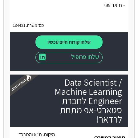
- תואר שני
מס' משרה: 134421
שלחו קורות חיים עכשיו
שלחו פרופיל
Data Scientist /
Machine Learning
Engineer לחברת
סטארט-אפ מתחת
משרה חמה
לרדאר!
מיקום:
ת"א והמרכז
תיאור המשרה: